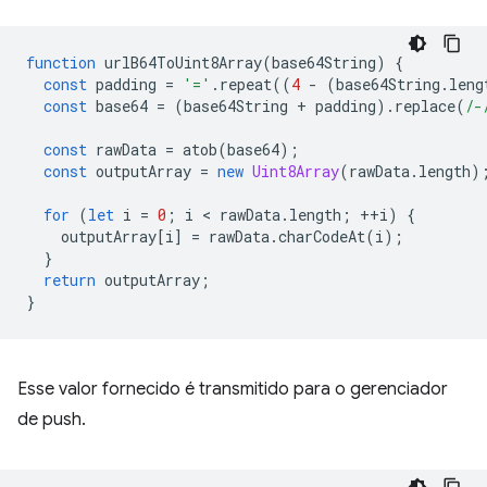
function
urlB64ToUint8Array
(
base64String
)
{
const
padding
=
'='
.
repeat
((
4
-
(
base64String
.
leng
const
base64
=
(
base64String
+
padding
).
replace
(
/-
const
rawData
=
atob
(
base64
);
const
outputArray
=
new
Uint8Array
(
rawData
.
length
)
for
(
let
i
=
0
;
i
 < 
rawData
.
length
;
++
i
)
{
outputArray
[
i
]
=
rawData
.
charCodeAt
(
i
);
}
return
outputArray
;
}
Esse valor fornecido é transmitido para o gerenciador
de push.