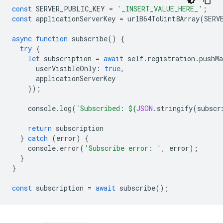
const
SERVER_PUBLIC_KEY
=
'_INSERT_VALUE_HERE_'
;
const
applicationServerKey
=
urlB64ToUint8Array
(
SERV
async
function
subscribe
()
{
try
{
let
subscription
=
await
self
.
registration
.
pushMa
userVisibleOnly
:
true
,
applicationServerKey
});
console
.
log
(
`Subscribed: 
${
JSON
.
stringify
(
subscr
return
subscription
}
catch
(
error
)
{
console
.
error
(
'Subscribe error: '
,
error
);
}
}
const
subscription
=
await
subscribe
();