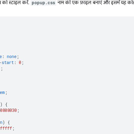
 को स्टाइल करें.
popup.css
नाम की एक फ़ाइल बनाएं और इसमें यह कोड ज
e
:
none
;
-start
:
0
;
0
;
em
;
)
{
08080
30
;
n
)
{
fffff
;