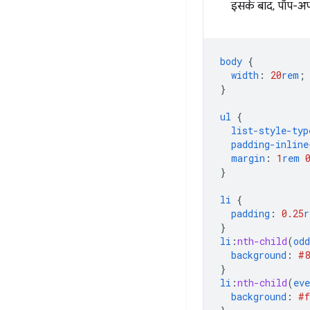
इसके बाद, पॉप-अप
body
{
width
:
20
rem
;
}
ul
{
list-style-typ
padding-inline
margin
:
1
rem
}
li
{
padding
:
0.25
r
}
li
:
nth-child
(
odd
background
:
#8
}
li
:
nth-child
(
eve
background
:
#f