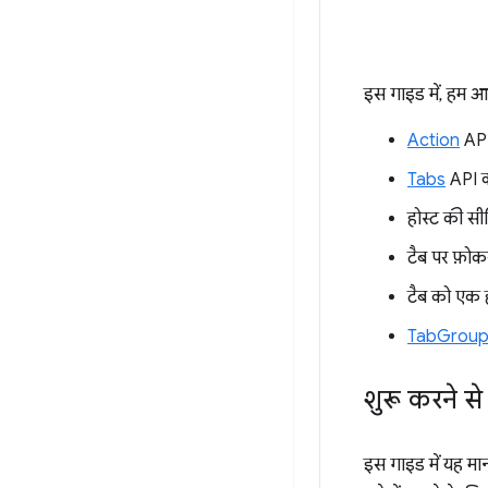
इस गाइड में, हम आ
Action
API
Tabs
API क
होस्ट की सी
टैब पर फ़ो
टैब को एक ही 
TabGroup
शुरू करने स
इस गाइड में यह मान