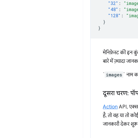
"32"
:
"imag
"48"
:
"imag
"128"
:
"ima
}
}
मेनिफ़ेस्ट की इन कु
बारे में ज़्यादा जान
`
images
` नाम क
दूसरा चरण: पॉ
Action
API, एक्सट
है, तो वह या तो क
जानकारी देकर शुरू 