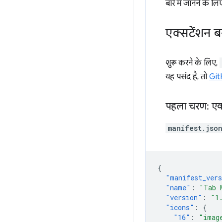
बारे में जानने के लि
एक्सटेंशन ब
शुरू करने के लिए,
यह पसंद है, तो
Git
पहला चरण: एक
manifest.jso
{
"manifest_ver
"name"
:
"Tab 
"version"
:
"1
"icons"
:
{
"16"
:
"imag