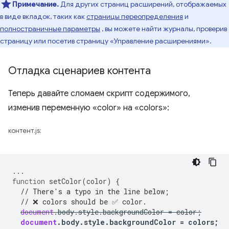
Примечание.
Для других страниц расширений, отображаемых
в виде вкладок, таких как
страницы переопределения
и
полностраничные параметры
, вы можете найти журналы, проверив
страницу или посетив страницу «Управление расширениями».
Отладка сценариев контента
Теперь давайте сломаем скрипт содержимого,
изменив переменную «color» на «colors»:
контент.js:
...
function
setColor
(
color
)
{
// There's a typo in the line below;
// ❌ colors should be ✅ color.
document
.
body
.
style
.
backgroundColor
=
color
;
document
.
body
.
style
.
backgroundColor
=
colors
;