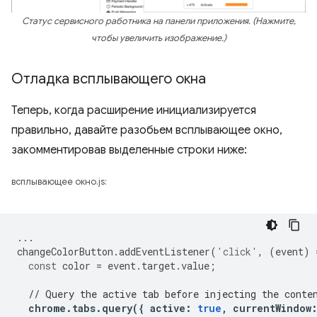
Статус сервисного работника на панели приложения. (Нажмите,
чтобы увеличить изображение.)
Отладка всплывающего окна
Теперь, когда расширение инициализируется
правильно, давайте разобьем всплывающее окно,
закомментировав выделенные строки ниже:
всплывающее окно.js:
...
changeColorButton
.
addEventListener
(
'click'
,
(
event
)
const
color
=
event
.
target
.
value
;
// Query the active tab before injecting the conte
chrome
.
tabs
.
query
({
active
:
true
,
currentWindow