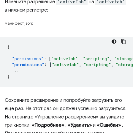
Измените разрешение
"activeTab"
на
"activetab"
в нижнем регистре:
манифест.json:
{
...
"permissions"
:
[
"activeTab"
,
"scripting"
,
"storag
"permissions"
:
[
"activetab"
,
"scripting"
,
"stora
...
}
Сохраните расширение и попробуйте загрузить его
еще раз. На этот раз он должен успешно загрузиться.
На странице «Управление расширением» вы увидите
три кнопки:
«Подробнее»
,
«Удалить»
и
«Ошибки»
.