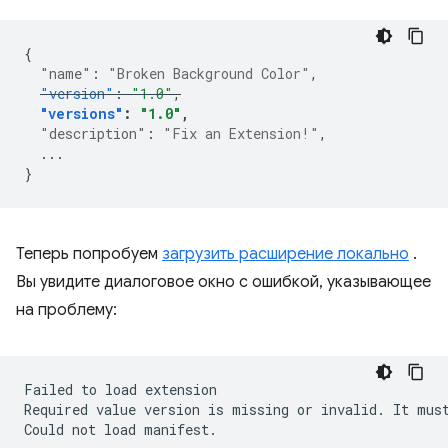
{
"name"
:
"Broken Background Color"
,
"version"
:
"1.0"
,
"versions"
:
"1.0"
,
"description"
:
"Fix an Extension!"
,
...
}
Теперь попробуем
загрузить расширение локально
.
Вы увидите диалоговое окно с ошибкой, указывающее
на проблему:
Failed
to
load
extension

Required
value
version
is
missing
or
invalid.
It
mus
Could
not
load