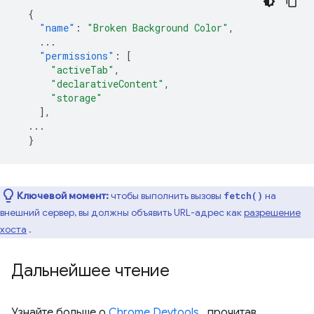
{
"name"
:
"Broken Background Color"
,
...
"permissions"
:
[
"activeTab"
,
"declarativeContent"
,
"storage"
],
...
}
Ключевой момент:
чтобы выполнить вызовы
на
fetch()
внешний сервер, вы должны объявить URL-адрес как
разрешение
хоста
.
Дальнейшее чтение
Узнайте больше о
Chrome Devtools
, прочитав