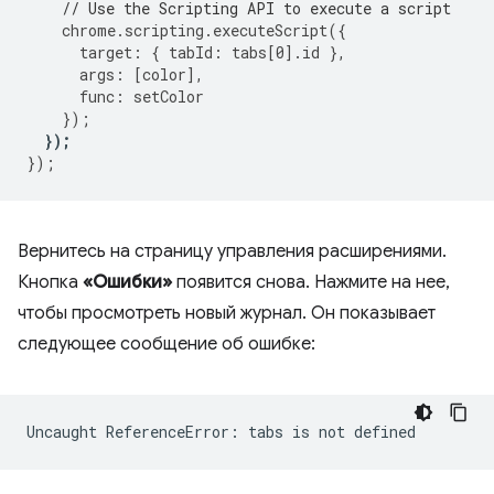
// Use the Scripting API to execute a script
chrome
.
scripting
.
executeScript
({
target
:
{
tabId
:
tabs
[
0
].
id
},
args
:
[
color
],
func
:
setColor
});
});
});
Вернитесь на страницу управления расширениями.
Кнопка
«Ошибки»
появится снова. Нажмите на нее,
чтобы просмотреть новый журнал. Он показывает
следующее сообщение об ошибке: