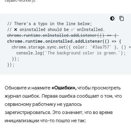
сервис-worker.js:
// There's a typo in the line below;
// ❌ oninstalled should be ✅ onInstalled.
chrome
.
runtime
.
onInstalled
.
addListener
(()
=
>
{
chrome
.
runtime
.
oninstalled
.
addListener
(()
=
>
{
chrome
.
storage
.
sync
.
set
({
color
:
'#3aa757'
},
()
=
console
.
log
(
'The background color is green.'
);
});
});
Обновите и нажмите
«Ошибки»,
чтобы просмотреть
журнал ошибок. Первая ошибка сообщает о том, что
сервисному работнику не удалось
зарегистрироваться. Это означает, что во время
инициализации что-то пошло не так: