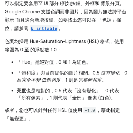
可以指定要套用至 UI 部分 (例如按鈕、外框和 背景分頁。
Google Chrome 支援色調而非圖片，因為圖片無法跨平台
顯示 而且適合新增按鈕。如要找出您可以在 「色調」欄
位，請參閱
kTintTable
。
色調均採用 Hue-Saturation-Lightness (HSL) 格式，使用
範圍為 0 至 的浮點數 1.0：
「Hue」
是絕對值，0 和 1 為紅色。
「飽和度」
與目前提供的圖片相關。0.5
沒有變化
，0
為
完全不變 低飽和度
，1 則是
完整飽和度
。
亮度
也是相對的，0.5 代表「沒有變化」
，0 代表
「所有像素」
，1 則代表「全部」
像素 (白色)。
或者，您也可以針對任何 HSL 值使用
-1.0
，藉此指定
「無變更」
。