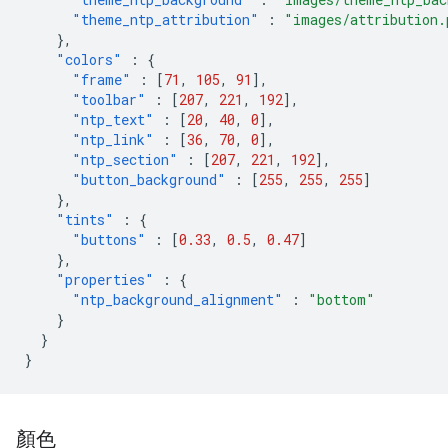
"theme_ntp_attribution"
:
"images/attribution.
},
"colors"
:
{
"frame"
:
[
71
,
105
,
91
],
"toolbar"
:
[
207
,
221
,
192
],
"ntp_text"
:
[
20
,
40
,
0
],
"ntp_link"
:
[
36
,
70
,
0
],
"ntp_section"
:
[
207
,
221
,
192
],
"button_background"
:
[
255
,
255
,
255
]
},
"tints"
:
{
"buttons"
:
[
0.33
,
0.5
,
0.47
]
},
"properties"
:
{
"ntp_background_alignment"
:
"bottom"
}
}
}
顏色