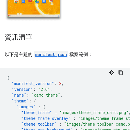
資訊清單
以下是主題的
manifest.json
檔案範例：
{
"manifest_version"
:
3
,
"version"
:
"2.6"
,
"name"
:
"camo theme"
,
"theme"
:
{
"images"
:
{
"theme_frame"
:
"images/theme_frame_camo.png"
"theme_frame_overlay"
:
"images/theme_frame_s
"theme_toolbar"
:
"images/theme_toolbar_camo.
"theme_ntp_background"
:
"images/theme_ntp_bac