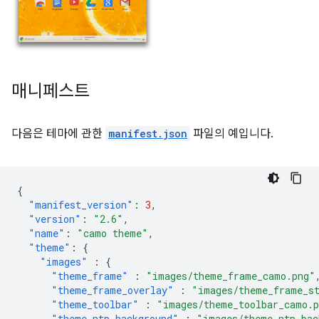
매니페스트
다음은 테마에 관한
manifest.json
파일의 예입니다.
{
"manifest_version"
:
3
,
"version"
:
"2.6"
,
"name"
:
"camo theme"
,
"theme"
:
{
"images"
:
{
"theme_frame"
:
"images/theme_frame_camo.png"
"theme_frame_overlay"
:
"images/theme_frame_s
"theme_toolbar"
:
"images/theme_toolbar_camo.
"theme_ntp_background"
:
"images/theme_ntp_bac