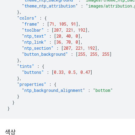
"theme_ntp_attribution"
:
"images/attribution.
},
"colors"
:
{
"frame"
:
[
71
,
105
,
91
],
"toolbar"
:
[
207
,
221
,
192
],
"ntp_text"
:
[
20
,
40
,
0
],
"ntp_link"
:
[
36
,
70
,
0
],
"ntp_section"
:
[
207
,
221
,
192
],
"button_background"
:
[
255
,
255
,
255
]
},
"tints"
:
{
"buttons"
:
[
0.33
,
0.5
,
0.47
]
},
"properties"
:
{
"ntp_background_alignment"
:
"bottom"
}
}
}
색상