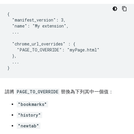
{

  "manifest_version": 3,

  "name": "My extension",

  ...

  "chrome_url_overrides" : {

    "PAGE_TO_OVERRIDE": "myPage.html"

  },

  ...

請將
PAGE_TO_OVERRIDE
替換為下列其中一個值：
"bookmarks"
"history"
"newtab"