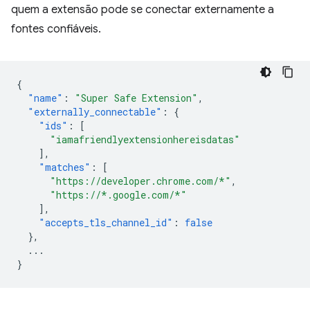
quem a extensão pode se conectar externamente a
fontes confiáveis.
{
"name"
:
"Super Safe Extension"
,
"externally_connectable"
:
{
"ids"
:
[
"iamafriendlyextensionhereisdatas"
],
"matches"
:
[
"https://developer.chrome.com/*"
,
"https://*.google.com/*"
],
"accepts_tls_channel_id"
:
false
},
...
}