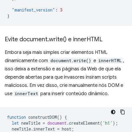
"manifest_version"
:
3
}
Evite document
.
write(
) e inner
HTML
Embora seja mais simples criar elementos HTML
dinamicamente com
document.write()
e
innerHTML
,
isso deixa a extensão e as páginas da Web de que ela
depende abertas para que invasores insiram scripts
maliciosos. Em vez disso, crie manualmente nós DOM e
use
innerText
para inserir conteúdo dinâmico.
function
constructDOM
()
{
let
newTitle
=
document
.
createElement
(
'h1'
);
newTitle
.
innerText
=
host
;