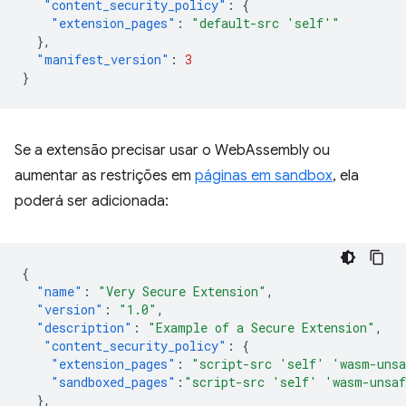
"content_security_policy"
:
{
"extension_pages"
:
"default-src 'self'"
},
"manifest_version"
:
3
}
Se a extensão precisar usar o WebAssembly ou
aumentar as restrições em
páginas em sandbox
, ela
poderá ser adicionada:
{
"name"
:
"Very Secure Extension"
,
"version"
:
"1.0"
,
"description"
:
"Example of a Secure Extension"
,
"content_security_policy"
:
{
"extension_pages"
:
"script-src 'self' 'wasm-uns
"sandboxed_pages"
:
"script-src 'self' 'wasm-unsa
},