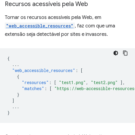
Recursos acessíveis pela Web
Tornar os recursos acessíveis pela Web, em
"web_accessible_resources"
, faz com que uma
extensão seja detectável por sites e invasores.
{
...
"web_accessible_resources"
:
[
{
"resources"
:
[
"test1.png"
,
"test2.png"
],
"matches"
:
[
"https://web-accessible-resources
}
]
...
}