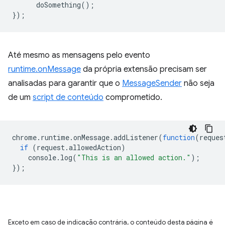
doSomething
();
});
Até mesmo as mensagens pelo evento
runtime.onMessage
da própria extensão precisam ser
analisadas para garantir que o
MessageSender
não seja
de um
script de conteúdo
comprometido.
chrome
.
runtime
.
onMessage
.
addListener
(
function
(
reques
if
(
request
.
allowedAction
)
console
.
log
(
"This is an allowed action."
);
});
Exceto em caso de indicação contrária, o conteúdo desta página é