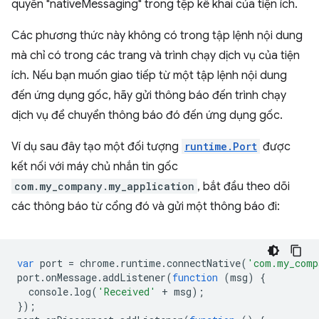
quyền "nativeMessaging" trong tệp kê khai của tiện ích.
Các phương thức này không có trong tập lệnh nội dung
mà chỉ có trong các trang và trình chạy dịch vụ của tiện
ích. Nếu bạn muốn giao tiếp từ một tập lệnh nội dung
đến ứng dụng gốc, hãy gửi thông báo đến trình chạy
dịch vụ để chuyển thông báo đó đến ứng dụng gốc.
Ví dụ sau đây tạo một đối tượng
runtime.Port
được
kết nối với máy chủ nhắn tin gốc
com.my_company.my_application
, bắt đầu theo dõi
các thông báo từ cổng đó và gửi một thông báo đi:
var
port
=
chrome
.
runtime
.
connectNative
(
'com.my_comp
port
.
onMessage
.
addListener
(
function
(
msg
)
{
console
.
log
(
'Received'
+
msg
);
});