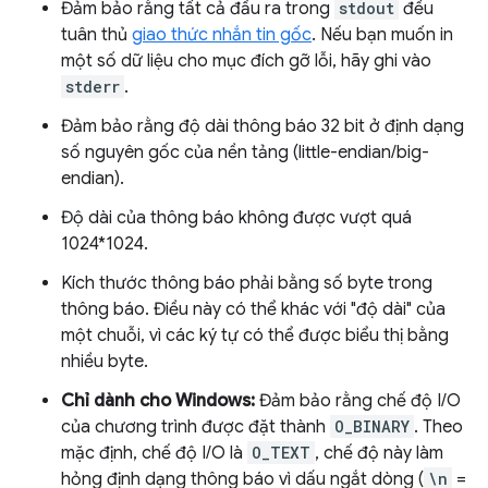
Đảm bảo rằng tất cả đầu ra trong
stdout
đều
tuân thủ
giao thức nhắn tin gốc
. Nếu bạn muốn in
một số dữ liệu cho mục đích gỡ lỗi, hãy ghi vào
stderr
.
Đảm bảo rằng độ dài thông báo 32 bit ở định dạng
số nguyên gốc của nền tảng (little-endian/big-
endian).
Độ dài của thông báo không được vượt quá
1024*1024.
Kích thước thông báo phải bằng số byte trong
thông báo. Điều này có thể khác với "độ dài" của
một chuỗi, vì các ký tự có thể được biểu thị bằng
nhiều byte.
Chỉ dành cho Windows:
Đảm bảo rằng chế độ I/O
của chương trình được đặt thành
O_BINARY
. Theo
mặc định, chế độ I/O là
O_TEXT
, chế độ này làm
hỏng định dạng thông báo vì dấu ngắt dòng (
\n
=