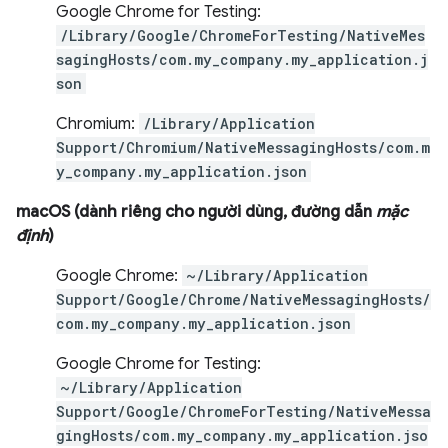
Google Chrome for Testing:
/Library/Google/ChromeForTesting/NativeMes
sagingHosts/com.my_company.my_application.j
son
Chromium:
/Library/Application
Support/Chromium/NativeMessagingHosts/com.m
y_company.my_application.json
macOS (dành riêng cho người dùng, đường dẫn
mặc
định
)
Google Chrome:
~/Library/Application
Support/Google/Chrome/NativeMessagingHosts/
com.my_company.my_application.json
Google Chrome for Testing:
~/Library/Application
Support/Google/ChromeForTesting/NativeMessa
gingHosts/com.my_company.my_application.jso