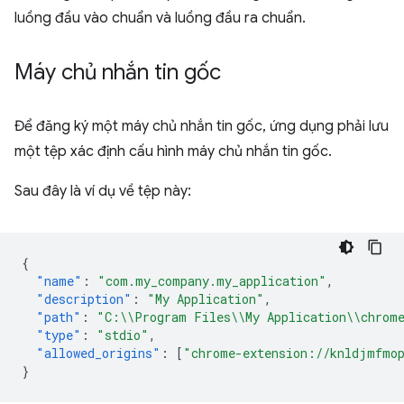
luồng đầu vào chuẩn và luồng đầu ra chuẩn.
Máy chủ nhắn tin gốc
Để đăng ký một máy chủ nhắn tin gốc, ứng dụng phải lưu
một tệp xác định cấu hình máy chủ nhắn tin gốc.
Sau đây là ví dụ về tệp này:
{
"name"
:
"com.my_company.my_application"
,
"description"
:
"My Application"
,
"path"
:
"C:\\Program Files\\My Application\\chrome
"type"
:
"stdio"
,
"allowed_origins"
:
[
"chrome-extension://knldjmfmop
}