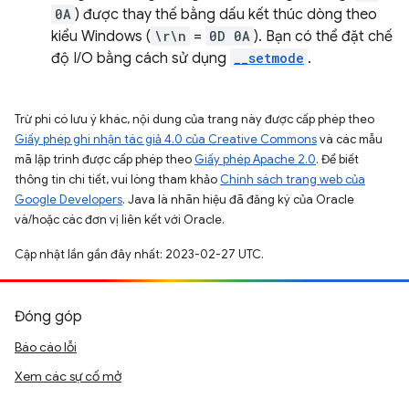
0A
) được thay thế bằng dấu kết thúc dòng theo
kiểu Windows (
\r\n
=
0D 0A
). Bạn có thể đặt chế
độ I/O bằng cách sử dụng
__setmode
.
Trừ phi có lưu ý khác, nội dung của trang này được cấp phép theo
Giấy phép ghi nhận tác giả 4.0 của Creative Commons
và các mẫu
mã lập trình được cấp phép theo
Giấy phép Apache 2.0
. Để biết
thông tin chi tiết, vui lòng tham khảo
Chính sách trang web của
Google Developers
. Java là nhãn hiệu đã đăng ký của Oracle
và/hoặc các đơn vị liên kết với Oracle.
Cập nhật lần gần đây nhất: 2023-02-27 UTC.
Đóng góp
Báo cáo lỗi
Xem các sự cố mở