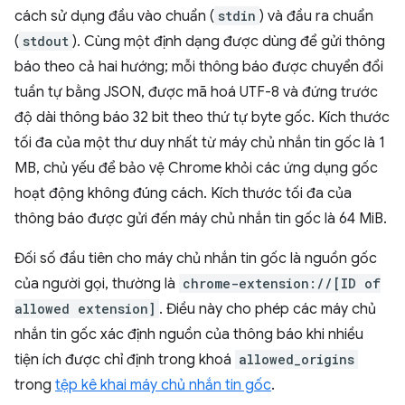
cách sử dụng đầu vào chuẩn (
stdin
) và đầu ra chuẩn
(
stdout
). Cùng một định dạng được dùng để gửi thông
báo theo cả hai hướng; mỗi thông báo được chuyển đổi
tuần tự bằng JSON, được mã hoá UTF-8 và đứng trước
độ dài thông báo 32 bit theo thứ tự byte gốc. Kích thước
tối đa của một thư duy nhất từ máy chủ nhắn tin gốc là 1
MB, chủ yếu để bảo vệ Chrome khỏi các ứng dụng gốc
hoạt động không đúng cách. Kích thước tối đa của
thông báo được gửi đến máy chủ nhắn tin gốc là 64 MiB.
Đối số đầu tiên cho máy chủ nhắn tin gốc là nguồn gốc
của người gọi, thường là
chrome-extension://[ID of
allowed extension]
. Điều này cho phép các máy chủ
nhắn tin gốc xác định nguồn của thông báo khi nhiều
tiện ích được chỉ định trong khoá
allowed_origins
trong
tệp kê khai máy chủ nhắn tin gốc
.