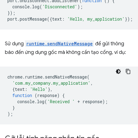
port
.
onDisconnect
.
addListener
(
function
()
{
console
.
log
(
'Disconnected'
);
});
port
.
postMessage
({
text
:
'Hello, my_application'
});
Sử dụng
runtime.sendNativeMessage
để gửi thông
báo đến ứng dụng gốc mà không cần tạo cổng, ví dụ:
chrome
.
runtime
.
sendNativeMessage
(
'com.my_company.my_application'
,
{
text
:
'Hello'
},
function
(
response
)
{
console
.
log
(
'Received '
+
response
);
}
);