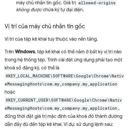
máy chủ nhắn tin gốc. Giá trị
allowed-origins
không được
chứa ký tự đại diện.
Vị trí của máy chủ nhắn tin gốc
Vị trí của tệp kê khai tuỳ thuộc vào nền tảng.
Trên
Windows
, tệp kê khai có thể nằm ở bất kỳ vị trí nào
trong hệ thống tệp. Trình cài đặt ứng dụng phải tạo một
khoá sổ đăng ký, có thể là
HKEY_LOCAL_MACHINE\SOFTWARE\Google\Chrome\Nativ
eMessagingHosts\com.my_company.my_application
hoặc
HKEY_CURRENT_USER\SOFTWARE\Google\Chrome\Nativ
eMessagingHosts\com.my_company.my_application
,
đồng thời đặt giá trị mặc định của khoá đó thành đường
dẫn đầy đủ đến tệp kê khai. Ví dụ: sử dụng lệnh sau: