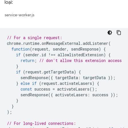
loại:
service-worker.js
// For a single request:
chrome
.
runtime
.
onMessageExternal
.
addListener
(
function
(
request
,
sender
,
sendResponse
)
{
if
(
sender
.
id
!==
allowlistedExtension
)
{
return
;
// don't allow this extension access
}
if
(
request
.
getTargetData
)
{
sendResponse
({
targetData
:
targetData
});
}
else
if
(
request
.
activateLasers
)
{
const
success
=
activateLasers
();
sendResponse
({
activateLasers
:
success
});
}
}
);
// For long-lived connections: