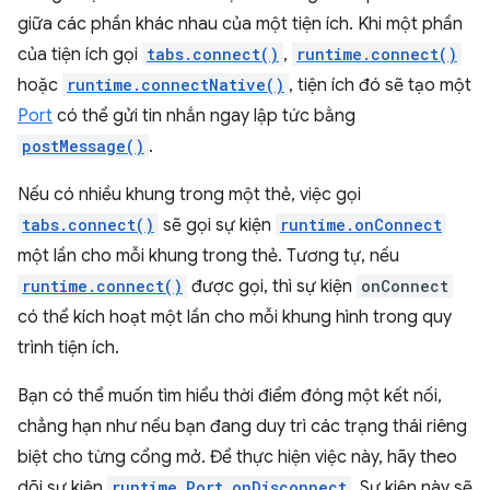
giữa các phần khác nhau của một tiện ích. Khi một phần
của tiện ích gọi
tabs.connect()
,
runtime.connect()
hoặc
runtime.connectNative()
, tiện ích đó sẽ tạo một
Port
có thể gửi tin nhắn ngay lập tức bằng
postMessage()
.
Nếu có nhiều khung trong một thẻ, việc gọi
tabs.connect()
sẽ gọi sự kiện
runtime.onConnect
một lần cho mỗi khung trong thẻ. Tương tự, nếu
runtime.connect()
được gọi, thì sự kiện
onConnect
có thể kích hoạt một lần cho mỗi khung hình trong quy
trình tiện ích.
Bạn có thể muốn tìm hiểu thời điểm đóng một kết nối,
chẳng hạn như nếu bạn đang duy trì các trạng thái riêng
biệt cho từng cổng mở. Để thực hiện việc này, hãy theo
dõi sự kiện
runtime.Port.onDisconnect
. Sự kiện này sẽ