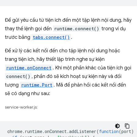
Để gửi yêu cầu từ tiện ích đến một tập lệnh nội dung, hãy
thay thế lệnh gọi đến
runtime.connect()
trong ví dụ
trước bằng
tabs.connect()
.
Để xử lý các kết nối đến cho tập lệnh nội dung hoặc
trang tiện ích, hãy thiết lập trình nghe sự kiện
runtime.onConnect
. Khi một phần khác của tiện ích gọi
connect()
, phần đó sẽ kích hoạt sự kiện này và đối
tượng
runtime.Port
. Mã để phản hồi các kết nối đến
sẽ có dạng như sau:
service-worker.js:
chrome
.
runtime
.
onConnect
.
addListener
(
function
(
port
)