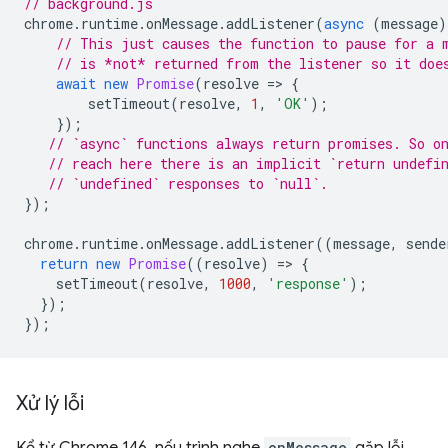
// background.js
chrome
.
runtime
.
onMessage
.
addListener
(
async
(
message
)
// This just causes the function to pause for a 
// is *not* returned from the listener so it doe
await
new
Promise
(
resolve
=
>
{
setTimeout
(
resolve
,
1
,
'OK'
);
});
// `async` functions always return promises. So o
// reach here there is an implicit `return undefi
// `undefined` responses to `null`.
});
chrome
.
runtime
.
onMessage
.
addListener
((
message
,
sende
return
new
Promise
((
resolve
)
=
>
{
setTimeout
(
resolve
,
1000
,
'response'
);
});
});
Xử lý lỗi
onMessage