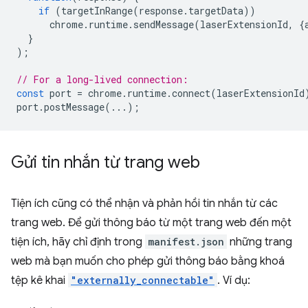
if
(
targetInRange
(
response
.
targetData
))
chrome
.
runtime
.
sendMessage
(
laserExtensionId
,
{
}
);
// For a long-lived connection:
const
port
=
chrome
.
runtime
.
connect
(
laserExtensionId
port
.
postMessage
(...);
Gửi tin nhắn từ trang web
Tiện ích cũng có thể nhận và phản hồi tin nhắn từ các
trang web. Để gửi thông báo từ một trang web đến một
tiện ích, hãy chỉ định trong
manifest.json
những trang
web mà bạn muốn cho phép gửi thông báo bằng khoá
tệp kê khai
"externally_connectable"
. Ví dụ: