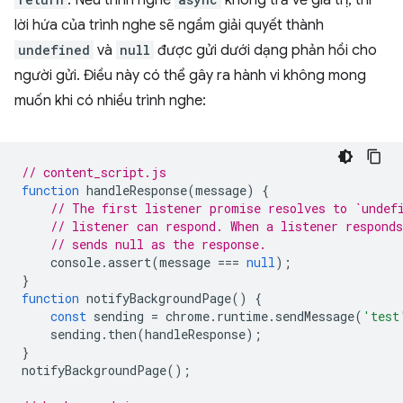
. Nếu trình nghe
không trả về giá trị, thì
lời hứa của trình nghe sẽ ngầm giải quyết thành
undefined
và
null
được gửi dưới dạng phản hồi cho
người gửi. Điều này có thể gây ra hành vi không mong
muốn khi có nhiều trình nghe:
// content_script.js
function
handleResponse
(
message
)
{
// The first listener promise resolves to `undef
// listener can respond. When a listener respond
// sends null as the response.
console
.
assert
(
message
===
null
);
}
function
notifyBackgroundPage
()
{
const
sending
=
chrome
.
runtime
.
sendMessage
(
'test
sending
.
then
(
handleResponse
);
}
notifyBackgroundPage
();