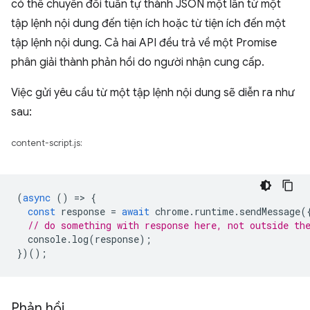
có thể chuyển đổi tuần tự thành JSON một lần từ một
tập lệnh nội dung đến tiện ích hoặc từ tiện ích đến một
tập lệnh nội dung. Cả hai API đều trả về một Promise
phân giải thành phản hồi do người nhận cung cấp.
Việc gửi yêu cầu từ một tập lệnh nội dung sẽ diễn ra như
sau:
content-script.js:
(
async
()
=
>
{
const
response
=
await
chrome
.
runtime
.
sendMessage
(
// do something with response here, not outside th
console
.
log
(
response
);
})();
Phản hồi