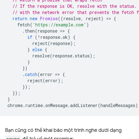
// If the response is OK, resolve with the status.
// with the network error that prevents the fetch 
return
new
Promise
((
resolve
,
reject
)
=
>
{
fetch
(
'https://example.com'
)
.
then
(
response
=
>
{
if
(
!
response
.
ok
)
{
reject
(
response
);
}
else
{
resolve
(
response
.
status
);
}
})
.
catch
(
error
=
>
{
reject
(
error
);
});
});
}
chrome
.
runtime
.
onMessage
.
addListener
(
handleMessages
)
Bạn cũng có thể khai báo một trình nghe dưới dạng
async