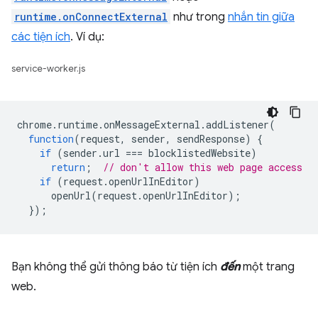
runtime.onConnectExternal
như trong
nhắn tin giữa
các tiện ích
. Ví dụ:
service-worker.js
chrome
.
runtime
.
onMessageExternal
.
addListener
(
function
(
request
,
sender
,
sendResponse
)
{
if
(
sender
.
url
===
blocklistedWebsite
)
return
;
// don't allow this web page access
if
(
request
.
openUrlInEditor
)
openUrl
(
request
.
openUrlInEditor
);
});
Bạn không thể gửi thông báo từ tiện ích
đến
một trang
web.