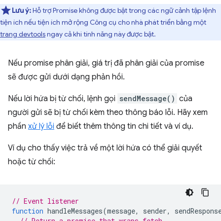
Lưu ý:
Hỗ trợ Promise không được bật trong các ngữ cảnh tập lệnh
tiện ích nếu tiện ích mở rộng Công cụ cho nhà phát triển bằng một
trang devtools
ngay cả khi tính năng này được bật.
Nếu promise phân giải, giá trị đã phân giải của promise
sẽ được gửi dưới dạng phản hồi.
Nếu lời hứa bị từ chối, lệnh gọi
sendMessage()
của
người gửi sẽ bị từ chối kèm theo thông báo lỗi. Hãy xem
phần
xử lý lỗi
để biết thêm thông tin chi tiết và ví dụ.
Ví dụ cho thấy việc trả về một lời hứa có thể giải quyết
hoặc từ chối:
// Event listener
function
handleMessages
(
message
,
sender
,
sendRespons
// Return a promise that wraps fetch