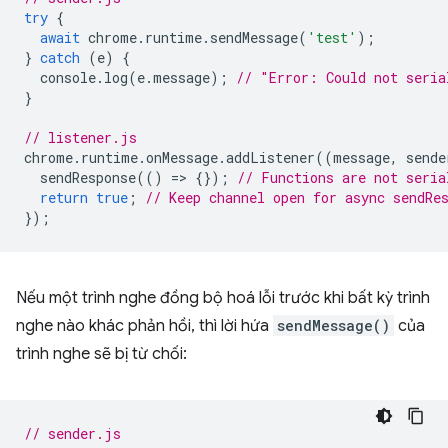
try
{
await
chrome
.
runtime
.
sendMessage
(
'test'
);
}
catch
(
e
)
{
console
.
log
(
e
.
message
);
// "Error: Could not seria
}
// listener.js
chrome
.
runtime
.
onMessage
.
addListener
((
message
,
sende
sendResponse
(()
=
>
{});
// Functions are not seria
return
true
;
// Keep channel open for async sendRe
});
Nếu một trình nghe đồng bộ hoá lỗi trước khi bất kỳ trình
nghe nào khác phản hồi, thì lời hứa
sendMessage()
của
trình nghe sẽ bị từ chối:
// sender.js