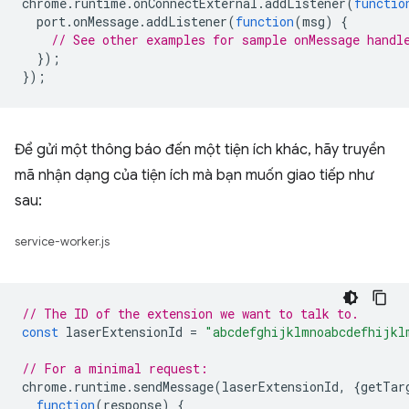
chrome
.
runtime
.
onConnectExternal
.
addListener
(
functio
port
.
onMessage
.
addListener
(
function
(
msg
)
{
// See other examples for sample onMessage handl
});
});
Để gửi một thông báo đến một tiện ích khác, hãy truyền
mã nhận dạng của tiện ích mà bạn muốn giao tiếp như
sau:
service-worker.js
// The ID of the extension we want to talk to.
const
laserExtensionId
=
"abcdefghijklmnoabcdefhijkl
// For a minimal request:
chrome
.
runtime
.
sendMessage
(
laserExtensionId
,
{
getTar
function
(
response
)
{