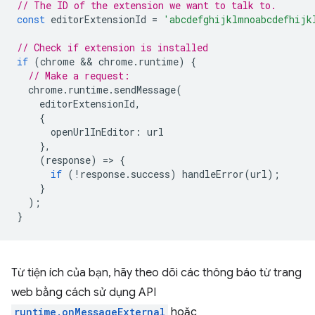
// The ID of the extension we want to talk to.
const
editorExtensionId
=
'abcdefghijklmnoabcdefhijk
// Check if extension is installed
if
(
chrome
 && 
chrome
.
runtime
)
{
// Make a request:
chrome
.
runtime
.
sendMessage
(
editorExtensionId
,
{
openUrlInEditor
:
url
},
(
response
)
=
>
{
if
(
!
response
.
success
)
handleError
(
url
);
}
);
}
Từ tiện ích của bạn, hãy theo dõi các thông báo từ trang
web bằng cách sử dụng API
runtime.onMessageExternal
hoặc