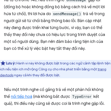
Kể từ Chrome 146, nếu trình nghe
gặp lỗi
(đồng bộ hoặc không đồng bộ bằng cách trả về một lời
hứa từ chối), thì lời hứa do
sendMessage()
trả về trong
người gửi sẽ từ chối bằng thông báo lỗi. Bản cập nhật
này đang được triển khai từng bước, vì vậy, bạn có thể
thấy thay đổi này chưa có hiệu lực trong trình duyệt của
một số người dùng. Bạn nên đảm bảo rằng tiện ích của
bạn có thể xử lý việc bật hay tắt thay đổi này.
Lưu ý:
Hành vi này không được bật trong các ngữ cảnh tập lệnh tiện
ích nếu tiện ích mở rộng Công cụ cho nhà phát triển bằng một
trang
devtools
ngay cả khi thay đổi được bật.
Nếu một trình nghe cố gắng trả về một phản hồi không
thể
nối tiếp hoá
(mà không bắt được
TypeError
kết
quả), thì điều này cũng sẽ được coi là trình nghe gặp lỗi.