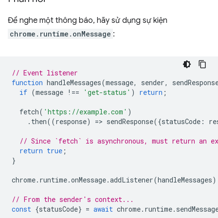
Để nghe một thông báo, hãy sử dụng sự kiện
chrome.runtime.onMessage
:
// Event listener
function
handleMessages
(
message
,
sender
,
sendRespons
if
(
message
!==
'get-status'
)
return
;
fetch
(
'https://example.com'
)
.
then
((
response
)
=
>
sendResponse
({
statusCode
:
re
// Since `fetch` is asynchronous, must return an e
return
true
;
}
chrome
.
runtime
.
onMessage
.
addListener
(
handleMessages
)
// From the sender's context...
const
{
statusCode
}
=
await
chrome
.
runtime
.
sendMessag