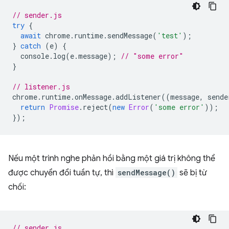
// sender.js
try
{
await
chrome
.
runtime
.
sendMessage
(
'test'
);
}
catch
(
e
)
{
console
.
log
(
e
.
message
);
// "some error"
}
// listener.js
chrome
.
runtime
.
onMessage
.
addListener
((
message
,
sende
return
Promise
.
reject
(
new
Error
(
'some error'
));
});
Nếu một trình nghe phản hồi bằng một giá trị không thể
được chuyển đổi tuần tự, thì
sendMessage()
sẽ bị từ
chối:
// sender.js