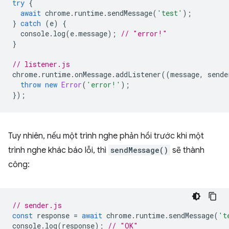
try
{
await
chrome
.
runtime
.
sendMessage
(
'test'
);
}
catch
(
e
)
{
console
.
log
(
e
.
message
);
// "error!"
}
// listener.js
chrome
.
runtime
.
onMessage
.
addListener
((
message
,
sende
throw
new
Error
(
'error!'
);
});
Tuy nhiên, nếu một trình nghe phản hồi trước khi một
trình nghe khác báo lỗi, thì
sendMessage()
sẽ thành
công:
// sender.js
const
response
=
await
chrome
.
runtime
.
sendMessage
(
't
console
.
log
(
response
);
// "OK"