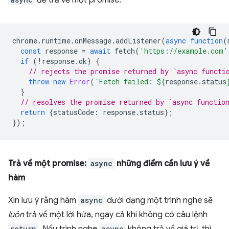
để trả về một promise:
chrome
.
runtime
.
onMessage
.
addListener
(
async
function
(
const
response
=
await
fetch
(
'https://example.com'
if
(
!
response
.
ok
)
{
// rejects the promise returned by `async functi
throw
new
Error
(
`Fetch failed: 
${
response
.
status
}
// resolves the promise returned by `async functio
return
{
statusCode
:
response
.
status
};
});
Trả về một promise:
async
những điểm cần lưu ý về
hàm
Xin lưu ý rằng hàm
async
dưới dạng một trình nghe sẽ
luôn
trả về một lời hứa, ngay cả khi không có câu lệnh
return
async