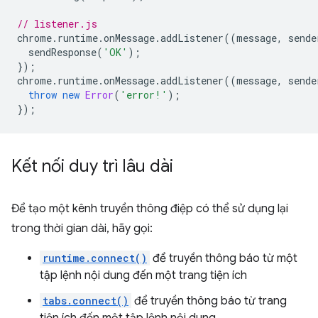
// listener.js
chrome
.
runtime
.
onMessage
.
addListener
((
message
,
sende
sendResponse
(
'OK'
);
});
chrome
.
runtime
.
onMessage
.
addListener
((
message
,
sende
throw
new
Error
(
'error!'
);
});
Kết nối duy trì lâu dài
Để tạo một kênh truyền thông điệp có thể sử dụng lại
trong thời gian dài, hãy gọi:
runtime.connect()
để truyền thông báo từ một
tập lệnh nội dung đến một trang tiện ích
tabs.connect()
để truyền thông báo từ trang