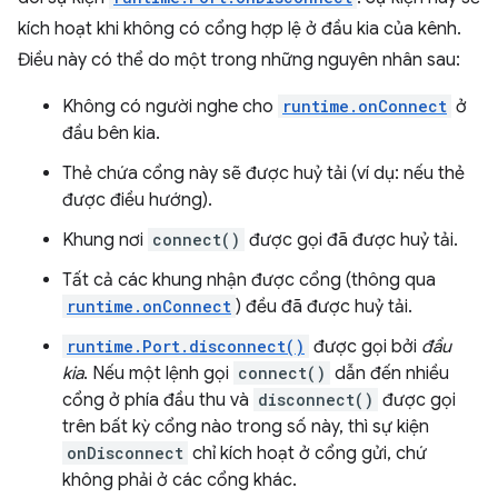
kích hoạt khi không có cổng hợp lệ ở đầu kia của kênh.
Điều này có thể do một trong những nguyên nhân sau:
Không có người nghe cho
runtime.onConnect
ở
đầu bên kia.
Thẻ chứa cổng này sẽ được huỷ tải (ví dụ: nếu thẻ
được điều hướng).
Khung nơi
connect()
được gọi đã được huỷ tải.
Tất cả các khung nhận được cổng (thông qua
runtime.onConnect
) đều đã được huỷ tải.
runtime.Port.disconnect()
được gọi bởi
đầu
kia
. Nếu một lệnh gọi
connect()
dẫn đến nhiều
cổng ở phía đầu thu và
disconnect()
được gọi
trên bất kỳ cổng nào trong số này, thì sự kiện
onDisconnect
chỉ kích hoạt ở cổng gửi, chứ
không phải ở các cổng khác.