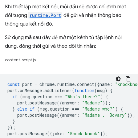
Khi thiết lập một kết nối, mỗi đầu sẽ được chỉ định một
đối tượng
runtime.Port
để gửi và nhận thông báo
thông qua kết nối đó.
Sử dụng mã sau đây để mở một kênh từ tập lệnh nội
dung, đồng thời gửi và theo dõi tin nhắn:
content-script.js:
const
port
=
chrome
.
runtime
.
connect
({
name
:
"knockkno
port
.
onMessage
.
addListener
(
function
(
msg
)
{
if
(
msg
.
question
===
"Who's there?"
)
{
port
.
postMessage
({
answer
:
"Madame"
});
}
else
if
(
msg
.
question
===
"Madame who?"
)
{
port
.
postMessage
({
answer
:
"Madame... Bovary"
});
}
});
port
.
postMessage
({
joke
:
"Knock knock"
});