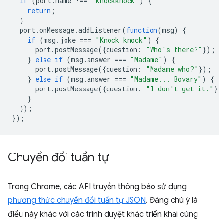
if
(
port
.
name
!==
"knockknock"
)
{
return
;
}
port
.
onMessage
.
addListener
(
function
(
msg
)
{
if
(
msg
.
joke
===
"Knock knock"
)
{
port
.
postMessage
({
question
:
"Who's there?"
});
}
else
if
(
msg
.
answer
===
"Madame"
)
{
port
.
postMessage
({
question
:
"Madame who?"
});
}
else
if
(
msg
.
answer
===
"Madame... Bovary"
)
{
port
.
postMessage
({
question
:
"I don't get it."
}
}
});
});
Chuyển đổi tuần tự
Trong Chrome, các API truyền thông báo sử dụng
phương thức chuyển đổi tuần tự JSON
. Đáng chú ý là
điều này khác với các trình duyệt khác triển khai cùng