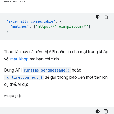
manifest.json
"externally_connectable"
:
{
"matches"
:
[
"https://*.example.com/*"
]
}
Thao tác này sẽ hiển thị API nhắn tin cho mọi trang khớp
với
mẫu khớp
mà bạn chỉ định.
Dùng API
runtime.sendMessage()
hoặc
runtime.connect()
để gửi thông báo đến một tiện ích
cụ thể. Ví dụ:
webpage.js