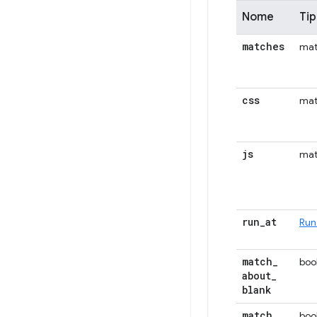
Nome
Ti
matches
mat
css
mat
js
mat
run
_
at
Run
match
_
boo
about
_
blank
match
_
boo