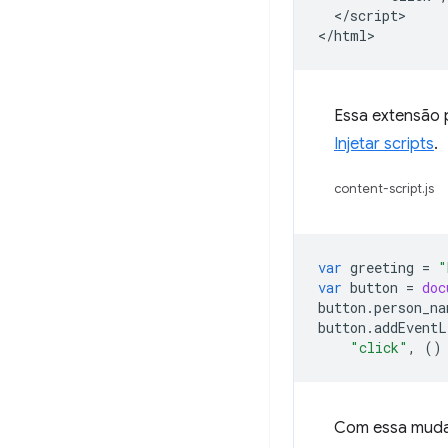
  </script>

Essa extensão 
Injetar scripts
.
content-script.js
var
greeting
=
"
var
button
=
doc
button
.
person_na
button
.
addEventL
"click"
,
()
Com essa mudan