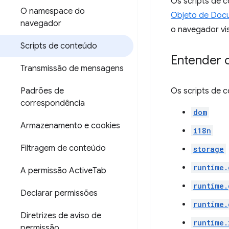
Os scripts de 
O namespace do
Objeto de Doc
navegador
o navegador vis
Scripts de conteúdo
Entender 
Transmissão de mensagens
Padrões de
Os scripts de 
correspondência
dom
Armazenamento e cookies
i18n
Filtragem de conteúdo
storage
runtime.
A permissão Active
Tab
runtime.
Declarar permissões
runtime.
Diretrizes de aviso de
runtime.
permissão