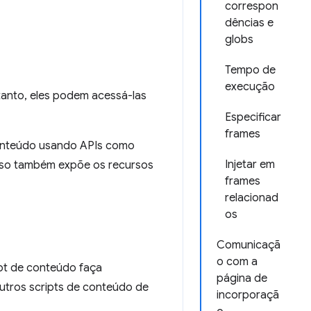
correspon
dências e
globs
Tempo de
execução
tanto, eles podem acessá-las
Especificar
frames
conteúdo usando APIs como
Injetar em
Isso também expõe os recursos
frames
relacionad
os
Comunicaçã
o com a
pt de conteúdo faça
página de
utros scripts de conteúdo de
incorporaçã