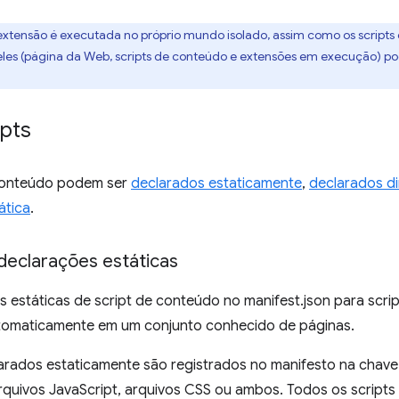
extensão é executada no próprio mundo isolado, assim como os scripts
les (página da Web, scripts de conteúdo e extensões em execução) pod
ipts
 conteúdo podem ser
declarados estaticamente
,
declarados d
ática
.
 declarações estáticas
 estáticas de script de conteúdo no manifest.json para scri
omaticamente em um conjunto conhecido de páginas.
larados estaticamente são registrados no manifesto na chav
arquivos JavaScript, arquivos CSS ou ambos. Todos os scrip