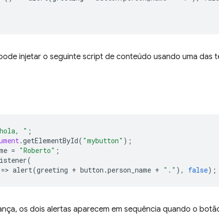
pode injetar o seguinte script de conteúdo usando uma das t
hola, "
;
ument
.
getElementById
(
"mybutton"
);
me
=
"Roberto"
;
istener
(
=
>
alert
(
greeting
+
button
.
person_name
+
"."
),
false
);
ça, os dois alertas aparecem em sequência quando o botão 