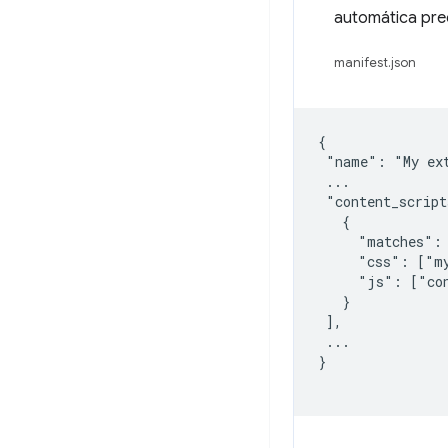
automática pre
manifest.json
{

 "name": "My ext
 ...

 "content_script
   {

     "matches": 
     "css": ["my
     "js": ["con
   }

 ],

 ...

}
