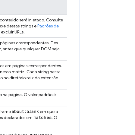
e conteúdo será injetado. Consulte
axe dessas strings e
Padrões de
excluir URLs.
m páginas correspondentes. Eles
, antes que qualquer DOM seja
tados em páginas correspondentes.
essa matriz. Cada string nessa
o no diretório raiz da extensão.
do na página. O valor padrão é
about:blank
m frame
em que o
matches
ões declarados em
. O
rames criados por uma origem