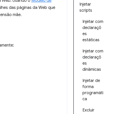
da Web. Usando o
Modelo de
Injetar
talhes das páginas da Web que
scripts
xtensão mãe.
Injetar com
declaraçõ
es
estáticas
tamente:
Injetar com
declaraçõ
es
dinâmicas
Injetar de
forma
programáti
ca
Excluir