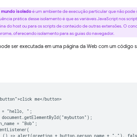
m
mundo isolado
é um ambiente de execução particular que não pode s
ncia prática desse isolamento é que as variáveis JavaScript nos scri
gina do host ou para os scripts de conteúdo de outras extensões. O con
hrome, oferecendo isolamento para as guias do navegador.
pode ser executada em uma página da Web com um código s
button">click me</button>

 = "hello, ";

 document.getElementById("mybutton");

n_name = "Bob";

entListener(

 () => alert(greeting + button.person_name + "."), fals