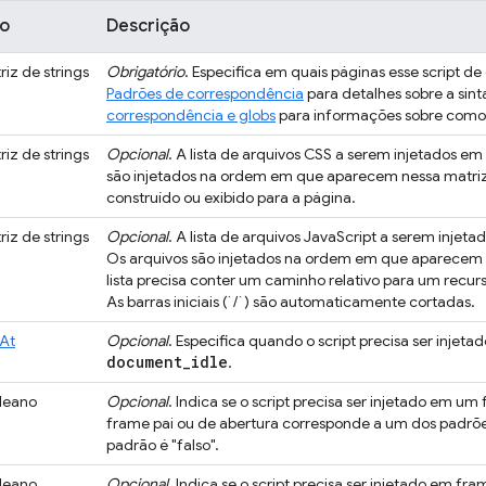
po
Descrição
riz de strings
Obrigatório
. Especifica em quais páginas esse script d
Padrões de correspondência
para detalhes sobre a sint
correspondência e globs
para informações sobre como 
riz de strings
Opcional
. A lista de arquivos CSS a serem injetados e
são injetados na ordem em que aparecem nessa matriz
construído ou exibido para a página.
riz de strings
Opcional
. A lista de arquivos JavaScript a serem inje
Os arquivos são injetados na ordem em que aparecem n
lista precisa conter um caminho relativo para um recurs
As barras iniciais (`/`) são automaticamente cortadas.
At
Opcional
. Especifica quando o script precisa ser injeta
document
_
idle
.
leano
Opcional
. Indica se o script precisa ser injetado em u
frame pai ou de abertura corresponde a um dos padr
padrão é "falso".
leano
Opcional
. Indica se o script precisa ser injetado em f