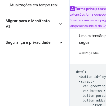
Atualizações em tempo real
Termo principal
:u
extensões. Uma consequê
ficam visíveis para a pá
Migrar para o Manifesto
lançamento inicial do C
V3
Uma extensão 
Segurança e privacidade
seguir.
webPage.html
<html>

  <button id="my
  <script>

    var greeting
    var button =
    button.perso
    button.addEv
        "click",