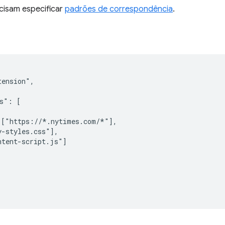
cisam especificar
padrões de correspondência
.
ension",

s": [

["https://*.nytimes.com/*"],

-styles.css"],

tent-script.js"]
