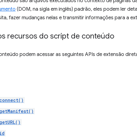
conteúdo são arquivos executados no contexto de páginas 
umento
(DOM, na sigla em inglês) padrão, eles podem ler de
ita, fazer mudanças nelas e transmitir informações para a e
os recursos do script de conteúdo
conteúdo podem acessar as seguintes APIs de extensão dire
connect()
getManifest()
getURL()
id