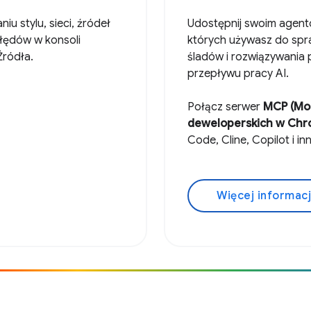
u stylu, sieci, źródeł
Udostępnij swoim agent
błędów w konsoli
których używasz do spra
Źródła.
śladów i rozwiązywania 
przepływu pracy AI.
Połącz serwer
MCP (Mod
deweloperskich w Ch
Code, Cline, Copilot i in
Więcej informacj