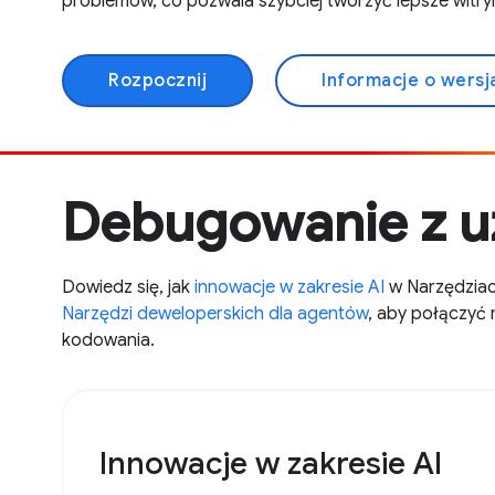
problemów, co pozwala szybciej tworzyć lepsze witry
Rozpocznij
Informacje o wersj
Debugowanie z u
Dowiedz się, jak
innowacje w zakresie AI
w Narzędziach
Narzędzi deweloperskich dla agentów
, aby połączyć 
kodowania.
Innowacje w zakresie AI