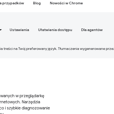
ia przypadków
Blog
Nowości w Chrome
Ustawienia
Ułatwienia dostępu
Dla agentów
ia treści na Twój preferowany język. Tłumaczenia wygenerowane prze
owanych w przeglądarkę
ernetowych. Narzędzia
co i szybkie diagnozowanie