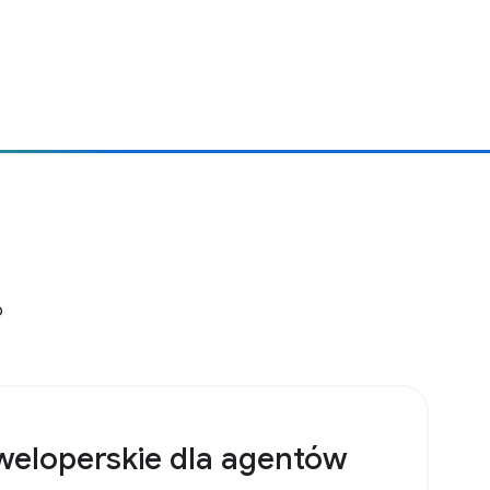
o
weloperskie dla agentów