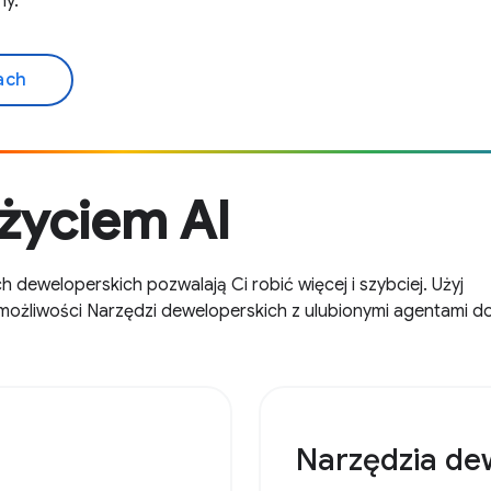
ny.
ach
życiem AI
 deweloperskich pozwalają Ci robić więcej i szybciej. Użyj
możliwości Narzędzi deweloperskich z ulubionymi agentami d
Narzędzia de