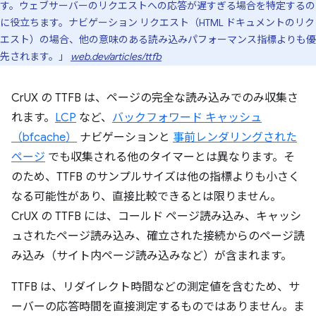
す。ウェブサーバーのリクエストへの応答が遅すぎる場合を特定するの
に役立ちます。ナビゲーション リクエスト（HTML ドキュメントのリク
エスト）の場合、他の意味のある読み込みパフォーマンス指標よりも優
先されます。」
web.dev/articles/ttfb
CrUX の TTFB は、ページの完全な読み込みでのみ収集さ
れます。
LCP
など、
バックフォワード キャッシュ
（bfcache）
ナビゲーションと
事前レンダリングされた
ページ
でも収集される他のタイマーとは異なります。そ
のため、TTFB のサンプルサイズは他の指標よりも小さく
なる可能性があり、直接比較できるとは限りません。
CrUX の TTFB には、コールド ページ読み込み、キャッシ
ュされたページ読み込み、確立された接続からのページ読
み込み（サイト内ページ読み込みなど）が含まれます。
TTFB は、リダイレクト時間などの測定値を含むため、サ
ーバーの応答時間を直接測定するものではありません。ま