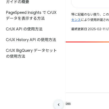
ガイドの概要
Page
Speed Insights で Cr
UX
特に記載のない限り、こ
データを表示する方法
センス
により使用許諾さ
Cr
UX API の使用方法
最終更新日 2025-02-11 
Cr
UX History API の使用方法
Cr
UX Big
Query データセット
投稿
の使用方法
バグを報告
未解決の問題を見る
利用規約
プライバシー
Manage cookies