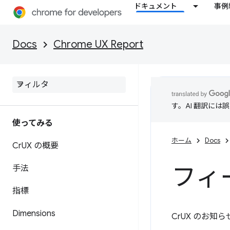
ドキュメント
事例
Docs
Chrome UX Report
す。AI 翻訳に
使ってみる
ホーム
Docs
Cr
UX の概要
フィ
手法
指標
Dimensions
CrUX のお知