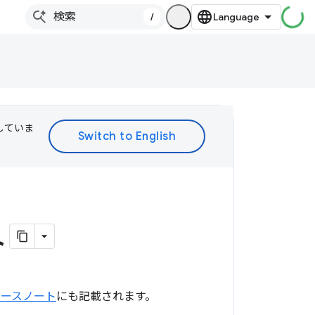
/
訳していま
ト
リースノート
にも記載されます。