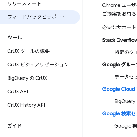
リリースノート
Chrome 
ご提案をお待ち
フィードバックとサポート
必要なサポート
ツール
Stack Overfl
Cr
UX ツールの概要
特定のク
Cr
UX ビジュアリゼーション
Google グル
データセ
Big
Query の Cr
UX
Google Clou
Cr
UX API
BigQue
Cr
UX History API
Google 検
ガイド
Googl