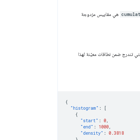
cumulat
هي مقاييس مزدوجة
تي تندرج ضمن نطاقات معيّنة لهذا
{
"histogram"
:
[
{
"start"
:
0
,
"end"
:
1000
,
"density"
:
0.3818
},