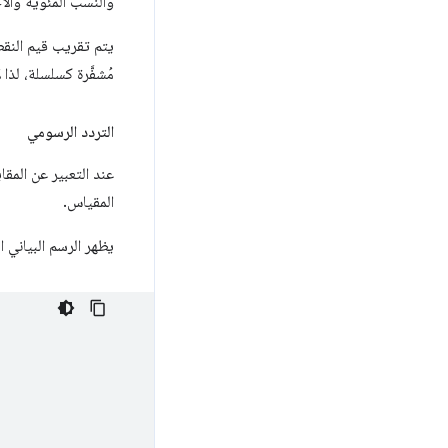
والنسب المئوية والأج
يتم تقريب قيم النقطة العائمة إلى 4 أرقام ع
مُشفَّرة كسلسلة، لذا
التردد الرسومي
عند التعبير عن الم
المقياس.
يظهر الرسم البياني ا