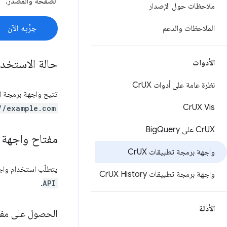
الصفحة والمصدر.
ملاحظات حول الإصدار
الملاحظات والدعم
جرِّبه الآن
حالة الاستخدا
الأدوات
نظرة عامة على أدوات Cr
UX
تتيح واجهة برمجة التطبيقات CrUX API طلب مقاييس تجربة المستخدِم لعنوان URL 
Cr
UX Vis
//example.com
UX على Big
Cr
Query
مفتاح واجهة ب
واجهة برمجة تطبيقات Cr
UX
يتطلّب استخدام واجهة برمجة التطبيقات X API
واجهة برمجة تطبيقات Cr
UX History
.
API
الأدلة
الحصول على مفت