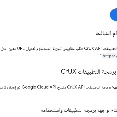
م الشائعة
معيّن، مثل "الحصول على المقاييس لمصدر
".
https:
رمجة التطبيقات Cr
UX
CrU مفتاح Google Cloud API تم إعداده لاستخدام
اح واجهة برمجة التطبيقات واستخدامه