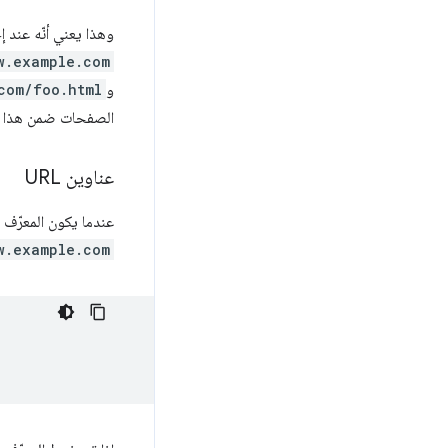
وهذا يعني أنّه عند إجراء ط
w.example.com
و
com/foo.html
الصفحات ضمن هذا ا
عناوين URL
عندما يكون المعرّف عنوان URL، سيتم عرض بيانات عنوان URL هذا فقط. بالرجوع إ
w.example.com