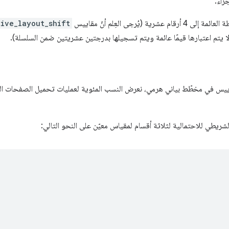
زاء.
شرية (يُرجى العِلم أنّ مقاييس
ive_layout_shift
 لا يتم اعتبارها قيمًا عائمة ويتم تسجيلها بدرجتين عشريتين ضمن السلسلة).
قاييس في مخطّط بياني هرمي، نعرض النسب المئوية لعمليات تحميل الصفحات ال
لشريطي للاحتمالية لثلاثة أقسام لمقياس معيّن على النحو التالي: