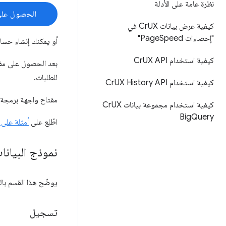
نظرة عامة على الأدلة
الحصول على
كيفية عرض بيانات Cr
UX في
"إحصاءات Page
Speed"
أو يمكنك إنشاء حس
كيفية استخدام Cr
UX API
بعد الحصول على مفت
للطلبات.
كيفية استخدام Cr
UX History API
مفتاح واجهة برمجة التطبيقات 
كيفية استخدام مجموعة بيانات Cr
UX
Big
Query
اطّلِع على
أمثلة على
نموذج البيانا
يوضّح هذا القسم بالت
تسجيل