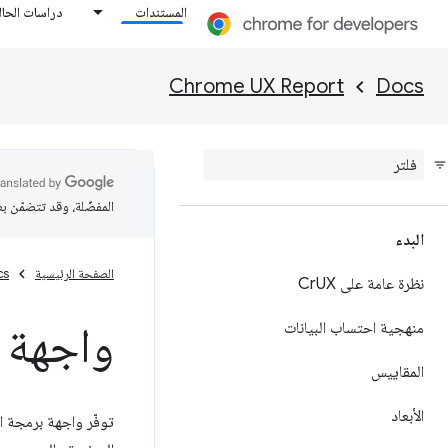
المستندات
دراسات الحال
Chrome UX Report
Docs
المفضّلة، وقد تتضمّن ب
البدء
الصفحة الرئيسية
cs
نظرة عامة على Cr
UX
واجهة ب
منهجية احتساب البيانات
المقاييس
الأبعاد