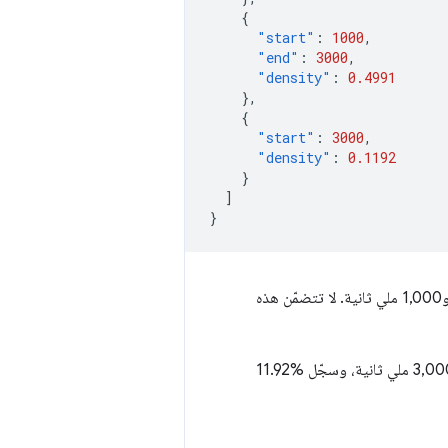
{
"start"
:
1000
,
"end"
:
3000
,
"density"
:
0.4991
},
{
"start"
:
3000
,
"density"
:
0.1192
}
]
}
تشير هذه البيانات إلى أنّه في% 38.18 من عمليات تحميل الصفحة، تم قياس مقياس المثال بين 0 و1,000 ملي ثانية. لا تتضمّن هذه
بالإضافة إلى ذلك، سجّل% 49.91 من عمليات تحميل الصفحات قيمة مقياس تتراوح بين 1,000 و3,000 ملي ثانية، وسجّل %11.92