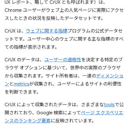
UX レポート、略して CrUX とも呼ばれます）は、
Chrome ユーザーがウェブ上の人気ページに実際にアクセ
スしたときの状況を反映したデータセットです。
CrUX は、
ウェブに関する指標
プログラムの公式データセ
ットです。ユーザー中心のウェブに関する主な指標のすべ
ての指標が表示されます。
CrUX のデータは、
ユーザーの適格性
を決定する特定のブ
ラウザ オプションに基づいて、世界中の実際のブラウザ
から収集されます。サイト所有者は、一連の
ディメンショ
ン
と
metrics
が収集され、ユーザーによるサイトの利便性
を判断できます。
CrUX によって収集されたデータは、さまざまな
tools
で公
開されており、Google 検索によって
ページ エクスペリエ
ンスのランキング要素
に反映されています。