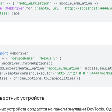
ns"
=
>
{
"mobileEmulation"
=
>
mobile_emulation
})
m
::
WebDriver
.
for
:remote
,
url
:
'http://localhost:4444/w
ties
:
caps
mport
webdriver
=
{
"deviceName"
:
"Nexus 5"
}
webdriver
.
ChromeOptions
()
dd_experimental_option
(
"mobileEmulation"
,
mobile_emulat
er
.
Remote
(
command_executor
=
'http://127.0.0.1:4444/wd/hu
ties
=
chrome_options
.
to_capabilities
())
звестных устройств
ных устройств создается на панели эмуляции DevTools. О