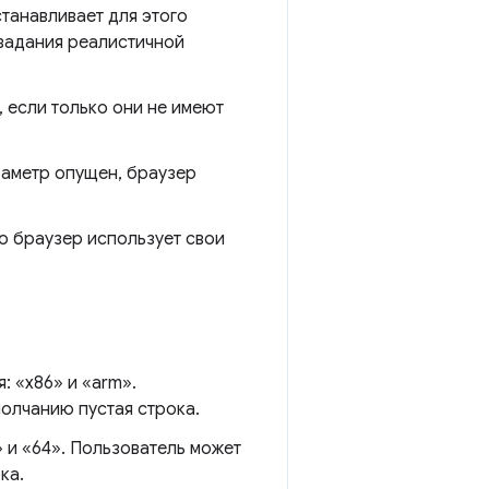
станавливает для этого
 задания реалистичной
 если только они не имеют
раметр опущен, браузер
что браузер использует свои
: «x86» и «arm».
молчанию пустая строка.
» и «64». Пользователь может
ка.