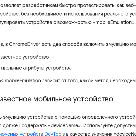
позволяет разработчикам быстро протестировать, как веб
ройстве, без необходимости использования реального уст
мулировать устройства с возможностью «mobileEmulation»,
ls, в ChromeDriver есть два способа включить эмуляцию м
известное устройство
отдельные атрибуты устройства
 mobileEmulation зависит от того, какой метод необходим
известное мобильное устройство
ь эмуляцию устройства с помощью определенного устройс
on должен содержать «deviceName». Используйте допустим
ируемых устройств DevTools
в качестве значения «deviceN