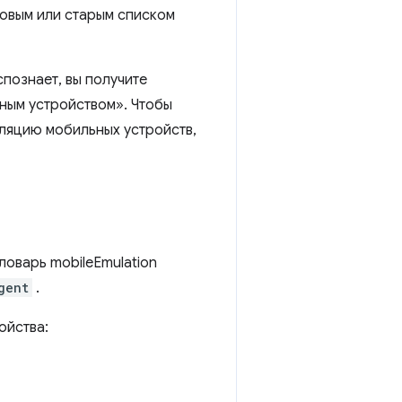
новым или старым списком
спознает, вы получите
ным устройством». Чтобы
уляцию мобильных устройств,
ловарь mobileEmulation
gent
.
ойства: