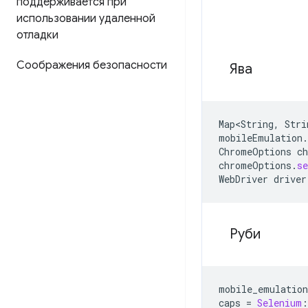
поддерживается при
использовании удаленной
отладки
Соображения безопасности
Ява
Map<String
,
Stri
mobileEmulation
.
ChromeOptions
c
chromeOptions
.
s
WebDriver
driver
Руби
mobile_emulation
caps
=
Selenium
: