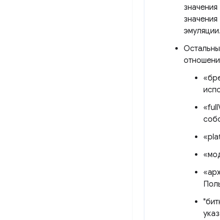
значения 
значения
эмуляции.
Остальны
отношения
«бре
испо
«ful
собс
«pla
«мод
«арх
Поль
"бит
указ