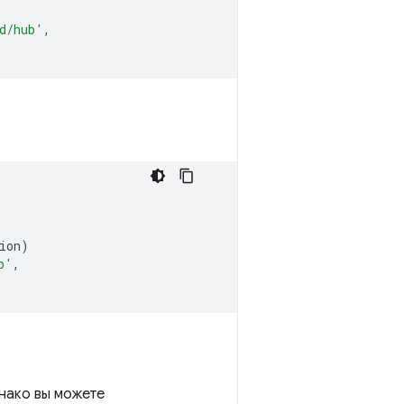
d/hub'
,
ion
)
b'
,
днако вы можете