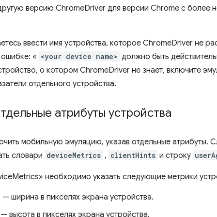
другую версию ChromeDriver для версии Chrome с более 
етесь ввести имя устройства, которое ChromeDriver не ра
 ошибке: «
<your device name>
должно быть действитель
стройство, о котором ChromeDriver не знает, включите эм
азатели отдельного устройства.
тдельные атрибуты устройства
ючить мобильную эмуляцию, указав отдельные атрибуты. С
ать словари
deviceMetrics
,
clientHints
и строку
userA
viceMetrics» необходимо указать следующие метрики устр
 — ширина в пикселях экрана устройства.
— высота в пикселях экрана устройства.