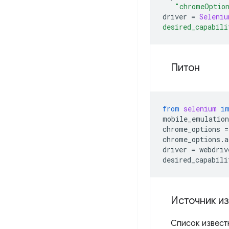
"chromeOptio
driver
=
Seleniu
desired_capabili
Питон
from
selenium
i
mobile_emulation
chrome_options
=
chrome_options
.
a
driver
=
webdriv
desired_capabili
Источник и
Список извест