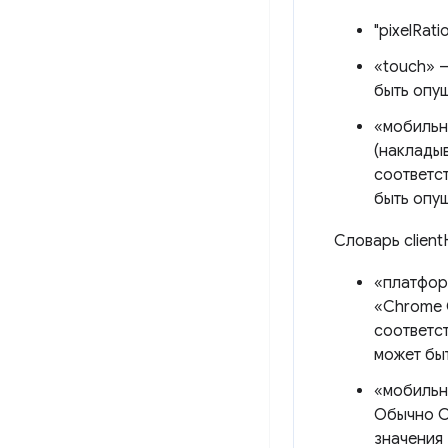
"pixelRat
«touch» 
быть опу
«мобильн
(наклады
соответст
быть опу
Словарь clien
«платфор
«Chrome O
соответс
может бы
«мобильн
Обычно C
значения 