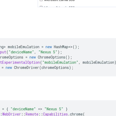
ng
>
mobileEmulation
=
new
HashMap
<>
();
put
(
"deviceName"
,
"Nexus 5"
);
hromeOptions
=
new
ChromeOptions
();
etExperimentalOption
(
"mobileEmulation"
,
mobileEmulation
=
new
ChromeDriver
(
chromeOptions
);
=
{
"deviceName"
=
>
"Nexus 5"
}
:
WebDriver
::
Remote
::
Capabilities
.
chrome
(