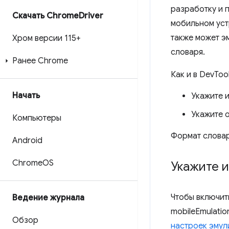
разработку и 
Скачать Chrome
Driver
мобильном уст
также может э
Хром версии 115+
словаря.
Ранее Chrome
Как и в DevToo
Начать
Укажите 
Укажите 
Компьютеры
Формат словаря
Android
Chrome
OS
Укажите 
Чтобы включит
Ведение журнала
mobileEmulati
Обзор
настроек эмул