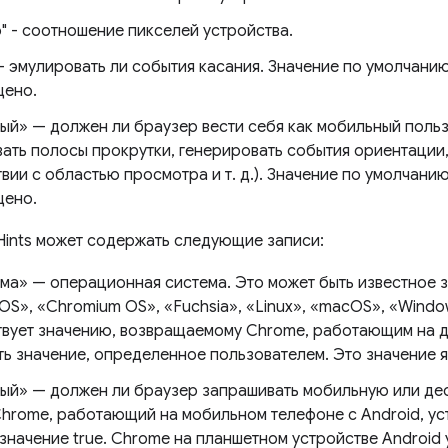
io" - соотношение пикселей устройства.
— эмулировать ли события касания. Значение по умолчанию
щено.
ый» — должен ли браузер вести себя как мобильный польз
вать полосы прокрутки, генерировать события ориентации
вии с областью просмотра и т. д.). Значение по умолчани
щено.
tHints может содержать следующие записи:
ма» — операционная система. Это может быть известное з
S», «Chromium OS», «Fuchsia», «Linux», «macOS», «Windo
твует значению, возвращаемому Chrome, работающим на 
ть значение, определенное пользователем. Это значение я
ый» — должен ли браузер запрашивать мобильную или де
hrome, работающий на мобильном телефоне с Android, уст
значение true. Chrome на планшетном устройстве Android 