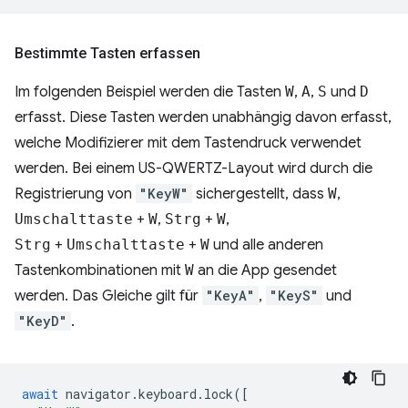
Bestimmte Tasten erfassen
Im folgenden Beispiel werden die Tasten
W
,
A
,
S
und
D
erfasst. Diese Tasten werden unabhängig davon erfasst,
welche Modifizierer mit dem Tastendruck verwendet
werden. Bei einem US-QWERTZ-Layout wird durch die
Registrierung von
"KeyW"
sichergestellt, dass
W
,
Umschalttaste
+
W
,
Strg
+
W
,
Strg
+
Umschalttaste
+
W
und alle anderen
Tastenkombinationen mit
W
an die App gesendet
werden. Das Gleiche gilt für
"KeyA"
,
"KeyS"
und
"KeyD"
.
await
navigator
.
keyboard
.
lock
([