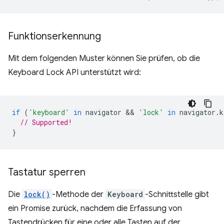
Funktionserkennung
Mit dem folgenden Muster können Sie prüfen, ob die
Keyboard Lock API unterstützt wird:
if
(
'keyboard'
in
navigator
 && 
'lock'
in
navigator
.
k
// Supported!
}
Tastatur sperren
Die
lock()
-Methode der
Keyboard
-Schnittstelle gibt
ein Promise zurück, nachdem die Erfassung von
Tastendrücken für eine oder alle Tasten auf der