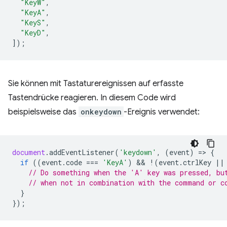
"KeyW"
,
"KeyA"
,
"KeyS"
,
"KeyD"
,
]);
Sie können mit Tastaturereignissen auf erfasste
Tastendrücke reagieren. In diesem Code wird
beispielsweise das
onkeydown
-Ereignis verwendet:
document
.
addEventListener
(
'keydown'
,
(
event
)
=
>
{
if
((
event
.
code
===
'KeyA'
)
 && 
!
(
event
.
ctrlKey
||
// Do something when the 'A' key was pressed, bu
// when not in combination with the command or c
}
});