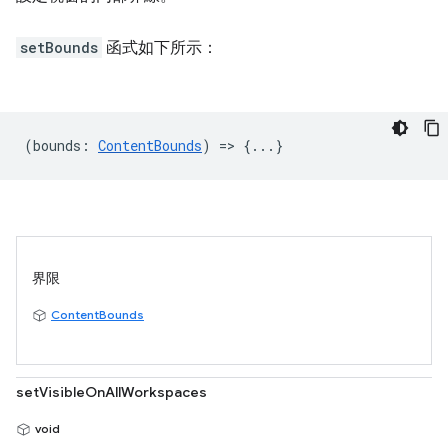
setBounds
函式如下所示：
(
bounds
:
ContentBounds
) => {...}
界限
ContentBounds
setVisibleOnAllWorkspaces
void