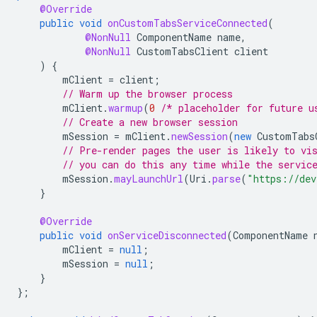
@Override
public
void
onCustomTabsServiceConnected
(
@NonNull
ComponentName
name
,
@NonNull
CustomTabsClient
client
)
{
mClient
=
client
;
// Warm up the browser process
mClient
.
warmup
(
0
/* placeholder for future u
// Create a new browser session
mSession
=
mClient
.
newSession
(
new
CustomTabs
// Pre-render pages the user is likely to vi
// you can do this any time while the servic
mSession
.
mayLaunchUrl
(
Uri
.
parse
(
"https://dev
}
@Override
public
void
onServiceDisconnected
(
ComponentName
mClient
=
null
;
mSession
=
null
;
}
};