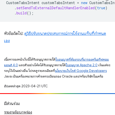
CustomTabsIntent
customTabsIntent
=
new
CustomTabsIn
.
setSendToExternalDefaultHandlerEnabled
(
true
)
.
build
();
หัวข้อถัดไป:
ดูวิธีปรับขนาดประสบการณ์การใช้งานแท็บที่กำหนด
เอง
เนื้อหาของหน้าเว็บนี้ได้รับอนุญาตภายใต้
ใบอนุญาตที่ต้องระบุที่มาของครีเอทีฟคอม
มอนส์ 4.0
และตัวอย่างโค้ดได้รับอนุญาตภายใต้
ใบอนุญาต Apache 2.0
เว้นแต่จะ
ระบุไว้เป็นอย่างอื่น โปรดดูรายละเอียดที่
นโยบายเว็บไซต์ Google Developers
Java เป็นเครื่องหมายการค้าจดทะเบียนของ Oracle และ/หรือบริษัทในเครือ
อัปเดตล่าสุด 2023-04-21 UTC
มีส่วนร่วม
รายงานข้อบกพร่อง