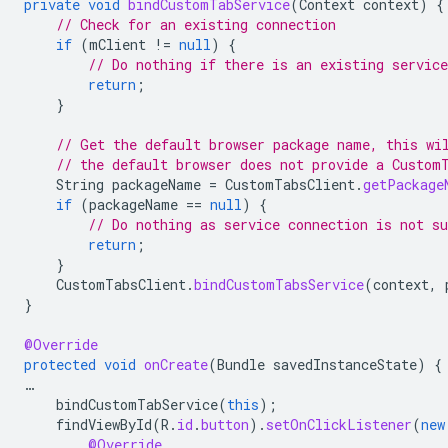
private
void
bindCustomTabService
(
Context
context
)
{
// Check for an existing connection
if
(
mClient
!=
null
)
{
// Do nothing if there is an existing service
return
;
}
// Get the default browser package name, this wi
// the default browser does not provide a Custom
String
packageName
=
CustomTabsClient
.
getPackage
if
(
packageName
==
null
)
{
// Do nothing as service connection is not su
return
;
}
CustomTabsClient
.
bindCustomTabsService
(
context
,
}
@Override
protected
void
onCreate
(
Bundle
savedInstanceState
)
{
…
bindCustomTabService
(
this
);
findViewById
(
R
.
id
.
button
).
setOnClickListener
(
new
@Override