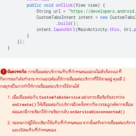
public
void
onClick
(
View
view
)
{
String
url
=
"https://developers.android
CustomTabsIntent
intent
=
new
CustomTabs
.
build
();
intent
.
launchUrl
(
MainActivity
.
this
,
Uri
.
}
});
}
ข้อควรระวัง:
การเชื่อมต่อบริการแท็บที่กำหนดเองอาจไม่สำเร็จขณะที่
กิจกรรมกำลังทำงาน หากแอปต้องใช้การเชื่อมต่อบริการที่ใช้งานอยู่ คุณมี 2
กลยุทธ์ในการทำให้การเชื่อมต่อบริการใช้งานได้
เมื่อเชื่อมต่อกับ
อย่างกระตือรือร้นระหว่าง
CustomTabsService
ให้เชื่อมต่อกับบริการอีกครั้งหากกิจกรรมถูกตัดการเชื่อม
onCreate()
ต่อและมีการเรียกใช้การเรียกกลับ
onServiceDisconnected()
รอจนกว่าผู้ใช้จะเรียกใช้แท็บที่กำหนดเอง จากนั้นสร้างการเชื่อมต่อบริการ
และเปิดแท็บที่กำหนดเอง