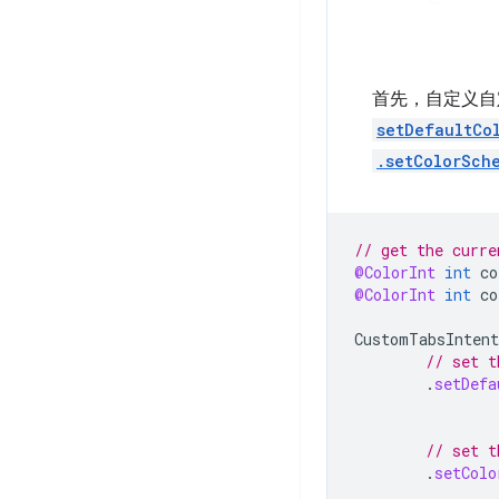
首先，自定义自
setDefaultCo
.setColorSch
// get the curre
@ColorInt
int
co
@ColorInt
int
co
CustomTabsIntent
// set t
.
setDefa
// set t
.
setColo