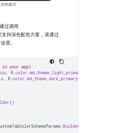
深色模式
通过调用
还支持深色配色方案，请通过
行设置。
y in your app)
his
,
R
.
color
.
md_theme_light_primary
);
is
,
R
.
color
.
md_theme_dark_primary
);
lder
()
ustomTabColorSchemeParams
.
Builder
()