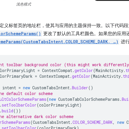
浅色模式
定义标签页的地址栏，使其与应用的主题保持一致。以下代码段
lorSchemeParams()
更改了默认的工具栏颜色。如果您的应用
emeParams(CustomTabsIntent.COLOR_SCHEME_DARK, …)
进
nt toolbar background color (this might work differentl
lorPrimaryLight
=
ContextCompat
.
getColor
(
MainActivity
.
t
lorPrimaryDark
=
ContextCompat
.
getColor
(
MainActivity
.
th
intent
=
new
CustomTabsIntent
.
Builder
()
he default color scheme
ultColorSchemeParams
(
new
CustomTabColorSchemeParams
.
Bui
.
setToolbarColor
(
colorPrimaryLight
)
.
build
())
he alternative dark color scheme
rSchemeParams
(
CustomTabsIntent
.
COLOR_SCHEME_DARK
,
new
C
.
setToolbarColor
(
colorPrimaryDark
)