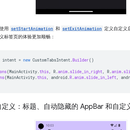
以使用
setStartAnimation
和
setExitAnimation
定义自定义
义标签页的体验更加顺畅：
intent
=
new
CustomTabsIntent
.
Builder
()
ons
(
MainActivity
.
this
,
R
.
anim
.
slide_in_right
,
R
.
anim
.
sl
ns
(
MainActivity
.
this
,
android
.
R
.
anim
.
slide_in_left
,
and
定义：标题、自动隐藏的 App
Bar 和自