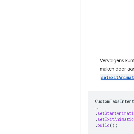
Vervolgens kunt
maken door aan
setExitAnima
CustomTabsIntent
…
.
setStartAnimati
.
setExitAnimatio
.
build
();