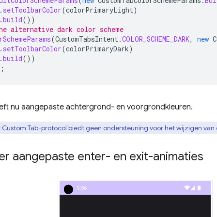
ultColorSchemeParams
(
new
CustomTabColorSchemeParams
.
Bui
.
setToolbarColor
(
colorPrimaryLight
)
.
build
())
he alternative dark color scheme
rSchemeParams
(
CustomTabsIntent
.
COLOR_SCHEME_DARK
,
new
C
.
setToolbarColor
(
colorPrimaryDark
)
.
build
())
;
eft nu aangepaste achtergrond- en voorgrondkleuren.
 Custom Tab-protocol
biedt geen ondersteuning voor het wijzigen van 
er aangepaste enter- en exit-animaties