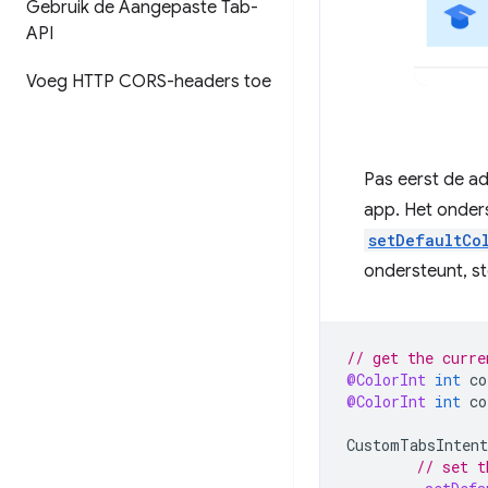
Gebruik de Aangepaste Tab-
API
Voeg HTTP CORS-headers toe
Pas eerst de a
app. Het onder
setDefaultCo
ondersteunt, ste
// get the curre
@ColorInt
int
co
@ColorInt
int
co
CustomTabsIntent
// set t