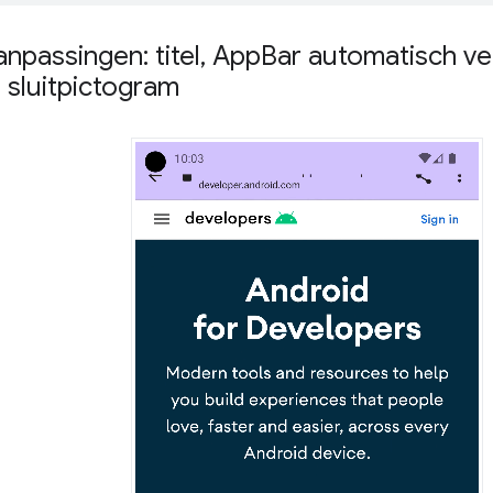
npassingen: titel
,
App
Bar automatisch v
 sluitpictogram