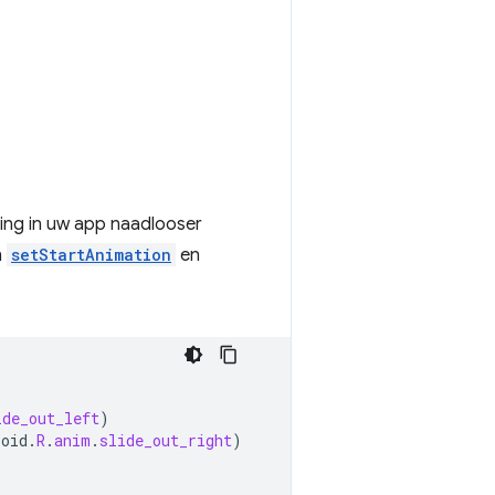
ring in uw app naadlooser
n
setStartAnimation
en
ide_out_left
)
roid
.
R
.
anim
.
slide_out_right
)