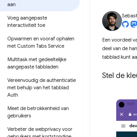
aan
Sebast
Voeg aangepaste
interactiviteit toe
Opwarmen en vooraf ophalen
Een voordeel v
met Custom Tabs Service
deel van de han
tabblad kunt a
Multitask met gedeeltelijke
aangepaste tabbladen
Stel de kl
Vereenvoudig de authenticatie
met behulp van het tabblad
Auth
Meet de betrokkenheid van
gebruikers
Verbeter de webprivacy voor
gebruikers met kortstondige