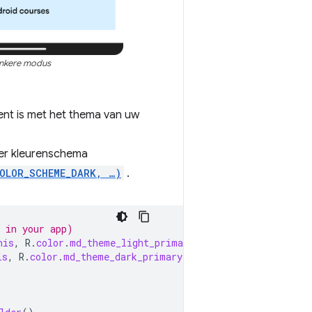
nkere modus
ent is met het thema van uw
er kleurenschema
COLOR_SCHEME_DARK, …)
.
y in your app)
his
,
R
.
color
.
md_theme_light_primary
);
is
,
R
.
color
.
md_theme_dark_primary
);