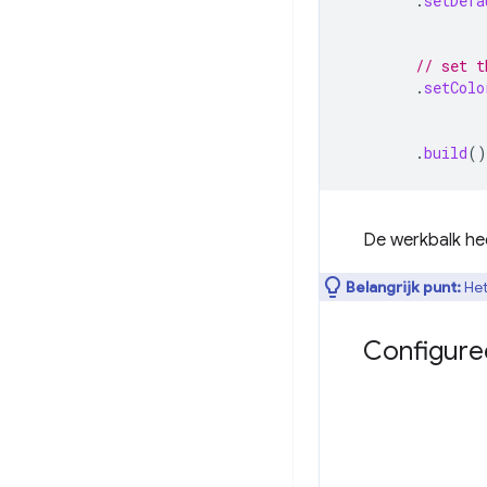
.
setDefa
// set t
.
setColo
.
build
()
De werkbalk he
Belangrijk punt:
Het
Configure