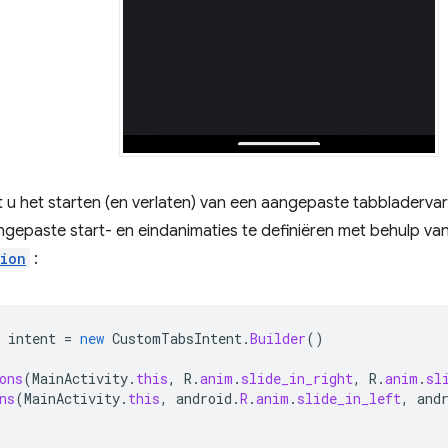
 u het starten (en verlaten) van een aangepaste tabbladerva
gepaste start- en eindanimaties te definiëren met behulp va
tion
:
intent
=
new
CustomTabsIntent
.
Builder
()
ons
(
MainActivity
.
this
,
R
.
anim
.
slide_in_right
,
R
.
anim
.
sl
ns
(
MainActivity
.
this
,
android
.
R
.
anim
.
slide_in_left
,
and