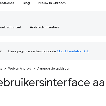
estudies
Blog
Nieuw in Chroom
webactiviteit
Android-intenties
Deze pagina is vertaald door de
Cloud Translation API
.
cs
Web on Android
Aangepaste tabbladen
ebruikersinterface a