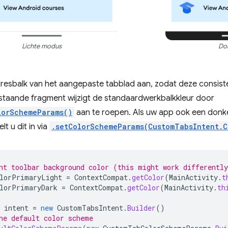
Lichte modus
Do
dresbalk van het aangepaste tabblad aan, zodat deze consist
staande fragment wijzigt de standaardwerkbalkkleur door
lorSchemeParams()
aan te roepen. Als uw app ook een donk
lt u dit in via
.setColorSchemeParams(CustomTabsIntent.
nt toolbar background color (this might work differentl
lorPrimaryLight
=
ContextCompat
.
getColor
(
MainActivity
.
t
lorPrimaryDark
=
ContextCompat
.
getColor
(
MainActivity
.
th
intent
=
new
CustomTabsIntent
.
Builder
()
he default color scheme