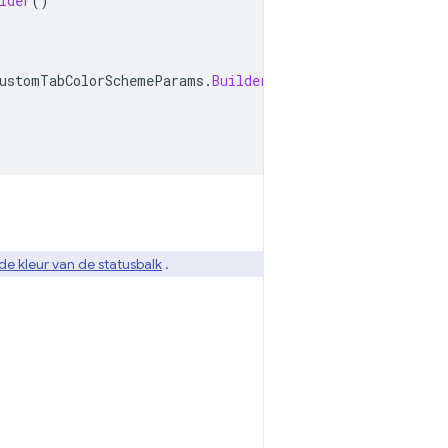
lder
()
ustomTabColorSchemeParams
.
Builder
()
de kleur van de statusbalk
.