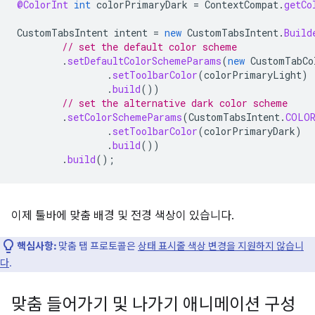
@ColorInt
int
colorPrimaryDark
=
ContextCompat
.
getCo
CustomTabsIntent
intent
=
new
CustomTabsIntent
.
Build
// set the default color scheme
.
setDefaultColorSchemeParams
(
new
CustomTabCo
.
setToolbarColor
(
colorPrimaryLight
)
.
build
())
// set the alternative dark color scheme
.
setColorSchemeParams
(
CustomTabsIntent
.
COLOR
.
setToolbarColor
(
colorPrimaryDark
)
.
build
())
.
build
();
이제 툴바에 맞춤 배경 및 전경 색상이 있습니다.
핵심사항:
맞춤 탭 프로토콜은
상태 표시줄 색상 변경을 지원하지 않습니
다
.
맞춤 들어가기 및 나가기 애니메이션 구성