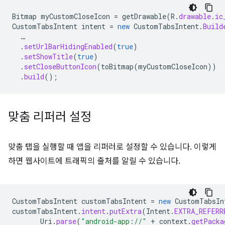
Bitmap
myCustomCloseIcon
=
getDrawable
(
R
.
drawable
.
ic
CustomTabsIntent
intent
=
new
CustomTabsIntent
.
Build
…
.
setUrlBarHidingEnabled
(
true
)
.
setShowTitle
(
true
)
.
setCloseButtonIcon
(
toBitmap
(
myCustomCloseIcon
))
.
build
();
맞춤 리퍼러 설정
맞춤 탭을 실행할 때 앱을 리퍼러로 설정할 수 있습니다. 이렇게
하면 웹사이트에 트래픽의 출처를 알릴 수 있습니다.
CustomTabsIntent
customTabsIntent
=
new
CustomTabsIn
customTabsIntent
.
intent
.
putExtra
(
Intent
.
EXTRA_REFERR
Uri
.
parse
(
"android-app://"
+
context
.
getPacka