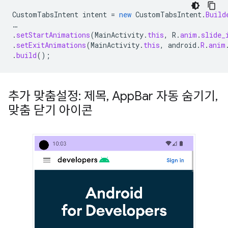
CustomTabsIntent
intent
=
new
CustomTabsIntent
.
Build
…
.
setStartAnimations
(
MainActivity
.
this
,
R
.
anim
.
slide_
.
setExitAnimations
(
MainActivity
.
this
,
android
.
R
.
anim
.
build
();
추가 맞춤설정: 제목
,
App
Bar 자동 숨기기
,
맞춤 닫기 아이콘