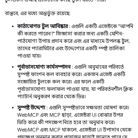
টুলগুলো এআই এজেন্টদের কাছে তুলে ধরতে পারে।
বাস্তবে, এর মধ্যে অন্তর্ভুক্ত রয়েছে:
কাঠামোগত টুল আবিষ্কার
: এগুলি একটি এজেন্টকে "আপনি
কী করতে পারেন?" জিজ্ঞাসা করার জন্য একটি মেশিন-
পাঠযোগ্য উপায় প্রদান করে এবং এর মাধ্যমে উপলব্ধ টুল,
তাদের প্যারামিটার এবং উদ্দেশ্যের একটি স্পষ্ট তালিকা
পাওয়া যায়।
পূর্বাভাসযোগ্য কার্যসম্পাদন
: এগুলি অনুমানের পরিবর্তে
সুস্পষ্ট ফাংশন কল ব্যবহার করে। একজন এজেন্ট একটি
সংজ্ঞায়িত টুলকে কল করে। এর ফলে একটি
পূর্বাভাসযোগ্য ফলাফল পাওয়া যায়, যা পরিবর্তনশীল ক্লিক
প্যাটার্ন অনুকরণ করার থেকে ভিন্ন।
সুস্পষ্ট উদ্দেশ্য
: এগুলি সুস্পষ্টভাবে সক্ষমতা ঘোষণা করে।
WebMCP এবং MCP ছাড়া, এজেন্টরা UI বোঝার উপর
ভিত্তি করে কী পদক্ষেপ নিতে হবে তা অনুমান করে।
WebMCP এবং MCP থাকলে, এজেন্টরা UI উপাদান থেকে
পদক্ষেপ অনুমান করার প্রয়োজন ছাড়াই জানতে পারে যে