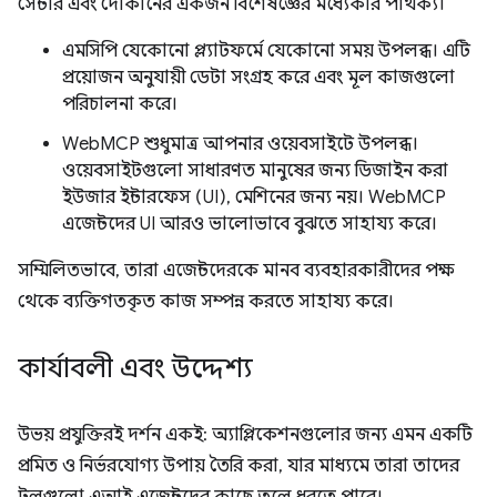
সেন্টার এবং দোকানের একজন বিশেষজ্ঞের মধ্যেকার পার্থক্য।
এমসিপি যেকোনো প্ল্যাটফর্মে যেকোনো সময় উপলব্ধ। এটি
প্রয়োজন অনুযায়ী ডেটা সংগ্রহ করে এবং মূল কাজগুলো
পরিচালনা করে।
WebMCP শুধুমাত্র আপনার ওয়েবসাইটে উপলব্ধ।
ওয়েবসাইটগুলো সাধারণত মানুষের জন্য ডিজাইন করা
ইউজার ইন্টারফেস (UI), মেশিনের জন্য নয়। WebMCP
এজেন্টদের UI আরও ভালোভাবে বুঝতে সাহায্য করে।
সম্মিলিতভাবে, তারা এজেন্টদেরকে মানব ব্যবহারকারীদের পক্ষ
থেকে ব্যক্তিগতকৃত কাজ সম্পন্ন করতে সাহায্য করে।
কার্যাবলী এবং উদ্দেশ্য
উভয় প্রযুক্তিরই দর্শন একই: অ্যাপ্লিকেশনগুলোর জন্য এমন একটি
প্রমিত ও নির্ভরযোগ্য উপায় তৈরি করা, যার মাধ্যমে তারা তাদের