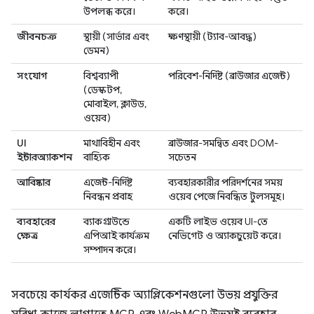
উপলব্ধ করে।
করে।
জীবনচক্র
স্থায়ী (সার্ভার এবং
ক্ষণস্থায়ী (ট্যাব-আবদ্ধ)
ডেমন)
সংযোগ
বিশ্বব্যাপী
পরিবেশ-নির্দিষ্ট (ব্রাউজার এজেন্ট)
(ডেস্কটপ,
মোবাইল, ক্লাউড,
ওয়েব)
UI
মাথাবিহীন এবং
ব্রাউজার-সমন্বিত এবং DOM-
ইন্টারঅ্যাকশন
বাহ্যিক
সচেতন
আবিষ্কার
এজেন্ট-নির্দিষ্ট
ব্যবহারকারীর পরিদর্শনের সময়
নিবন্ধন প্রবাহ
ওয়েব পেজে নিবন্ধিত টুলসমূহ।
ব্যবহারের
ব্যাকগ্রাউন্ডে
একটি লাইভ ওয়েব UI-তে
ক্ষেত্র
এপিআই কার্যক্রম
নেভিগেট ও অ্যাকচুয়েট করে।
সম্পাদন করে।
সবচেয়ে কার্যকর এজেন্টিক অ্যাপ্লিকেশনগুলো উভয় প্রযুক্তির