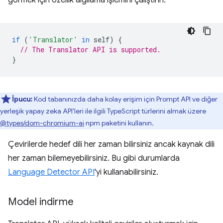
görmek için özellik algılama işlemini çalıştırın.
if
(
'Translator'
in
self
)
{
// The Translator API is supported.
}
İpucu:
Kod tabanınızda daha kolay erişim için Prompt API ve diğer
yerleşik yapay zeka API'leri ile ilgili TypeScript türlerini almak üzere
@types/dom-chromium-ai
npm paketini kullanın.
Çevirilerde hedef dili her zaman bilirsiniz ancak kaynak dili
her zaman bilemeyebilirsiniz. Bu gibi durumlarda
Language Detector API
'yi kullanabilirsiniz.
Model indirme