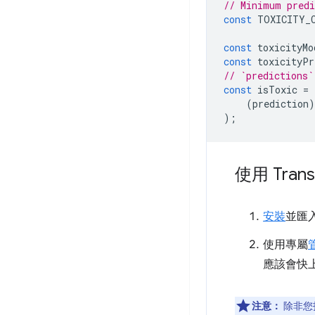
// Minimum predi
const
TOXICITY_
const
toxicityMo
const
toxicityPr
// `predictions`
const
isToxic
=
(
prediction
)
);
使用 Trans
安裝
並匯入 
使用專屬
應該會快
注意：
除非您指