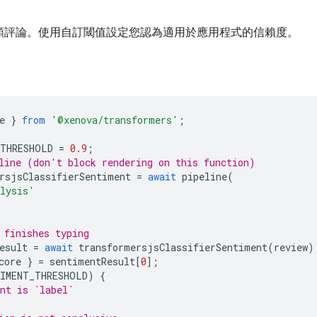
類評論。使用自訂閾值設定您認為適用於應用程式的信賴度。
e
}
from
'@xenova/transformers'
;
_THRESHOLD
=
0.9
;
line (don't block rendering on this function)
rsjsClassifierSentiment
=
await
pipeline
(
alysis'
 finishes typing
esult
=
await
transformersjsClassifierSentiment
(
review
)
core
}
=
sentimentResult
[
0
];
TIMENT_THRESHOLD
)
{
nt is `label`