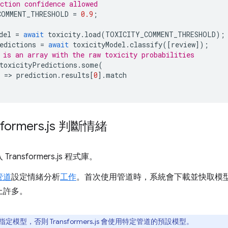
ction confidence allowed
COMMENT_THRESHOLD
=
0.9
;
del
=
await
toxicity
.
load
(
TOXICITY_COMMENT_THRESHOLD
);
edictions
=
await
toxicityModel
.
classify
([
review
]);
 is an array with the raw toxicity probabilities
toxicityPredictions
.
some
(
=
>
prediction
.
results
[
0
].
match
formers
.
js 判斷情緒
Transformers.js 程式庫。
管道
設定情緒分析
工作
。首次使用管道時，系統會下載並快取模型
上許多。
定模型，否則 Transformers.js 會使用特定管道的預設模型。