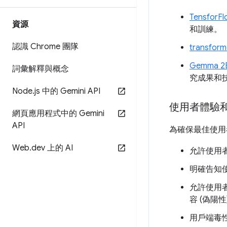
TensforFl
資源
和訓練。
認識 Chrome 團隊
transforme
Gemma 2
詞彙解釋與概念
究成果和技
Node
.
js 中的 Gemini API
使用者體驗
網頁應用程式中的 Gemini
API
為確保最佳使用
Web
.
dev 上的 AI
允許使用
明確告知
允許使用
容 (偽
用戶端毒