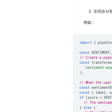
非同步分
例如：
import
{
pipelin
const
SENTIMENT
// Create a pipe
const
transforme
'sentiment-an
);
// When the user
const
sentimentR
const
{
label
,
s
if
(
score
 > 
SEN
// The sentime
}
else
{