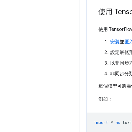
使用 Tens
使用 Tensor
安裝
並
匯
設定最低預
以非同步
非同步分類
這個模型可將毒
例如：
import
*
as
toxi