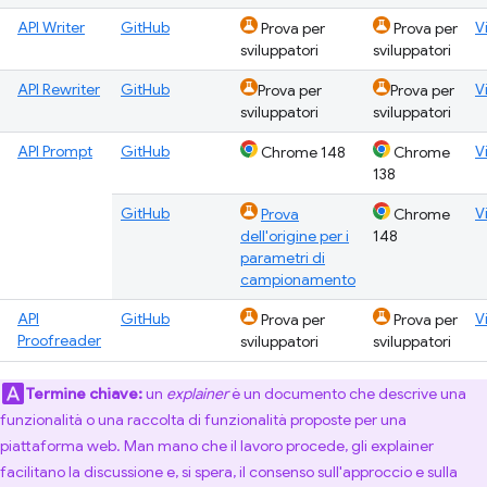
API Writer
GitHub
V
Prova per
Prova per
sviluppatori
sviluppatori
API Rewriter
GitHub
V
Prova per
Prova per
sviluppatori
sviluppatori
API Prompt
GitHub
V
Chrome 148
Chrome
138
GitHub
V
Prova
Chrome
dell'origine per i
148
parametri di
campionamento
API
GitHub
V
Prova per
Prova per
Proofreader
sviluppatori
sviluppatori
Termine chiave:
un
explainer
è un documento che descrive una
funzionalità o una raccolta di funzionalità proposte per una
piattaforma web. Man mano che il lavoro procede, gli explainer
facilitano la discussione e, si spera, il consenso sull'approccio e sulla