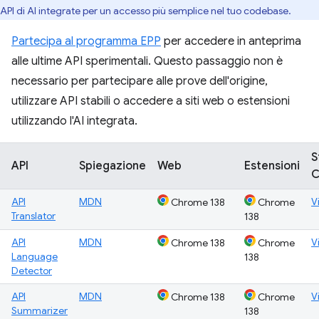
API di AI integrate per un accesso più semplice nel tuo codebase.
Partecipa al programma EPP
per accedere in anteprima
alle ultime API sperimentali. Questo passaggio non è
necessario per partecipare alle prove dell'origine,
utilizzare API stabili o accedere a siti web o estensioni
utilizzando l'AI integrata.
S
API
Spiegazione
Web
Estensioni
C
API
MDN
V
Chrome 138
Chrome
Translator
138
API
MDN
V
Chrome 138
Chrome
Language
138
Detector
API
MDN
V
Chrome 138
Chrome
Summarizer
138