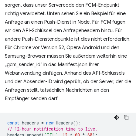
sorgen, dass unser Servercode den FCM-Endpunkt
richtig verarbeitet. Unten sehen Sie ein Beispiel für eine
Anfrage an einen Push-Dienst in Node. Für FCM fügen
wir den API-Schlüssel den Anfrageheadern hinzu. Für
andere Push-Dienstendpunkte ist dies nicht erforderlich.
Für Chrome vor Version 52, Opera Android und den
Samsung-Browser müssen Sie außerdem weiterhin eine
„gcm_sender_id“ in das Manifest.json Ihrer
Webanwendung einfügen. Anhand des API-Schlüssels
und der Absender-ID wird geprüft, ob der Server, der die
Anfragen stellt, tatsächlich Nachrichten an den
Empfänger senden darf.
const
headers
=
new
Headers
();
// 12-hour notification time to live.
headers
.
append
(
'TTL'
,
12
*
60
*
60
);