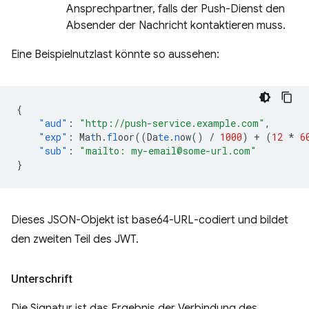
Ansprechpartner, falls der Push-Dienst den
Absender der Nachricht kontaktieren muss.
Eine Beispielnutzlast könnte so aussehen:
{
"aud"
:
"http://push-service.example.com"
,
"exp"
:
Ma
t
h.
fl
oor((Da
te
.
n
ow()
/
1000
)
+
(
12
*
6
"sub"
:
"mailto: my-email@some-url.com"
}
Dieses JSON-Objekt ist base64-URL-codiert und bildet
den zweiten Teil des JWT.
Unterschrift
Die Signatur ist das Ergebnis der Verbindung des