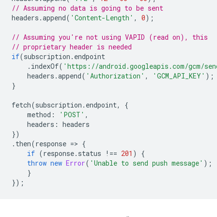
// Assuming no data is going to be sent
headers
.
append
(
'Content-Length'
,
0
);
// Assuming you're not using VAPID (read on), this
// proprietary header is needed
if
(
subscription
.
endpoint
.
indexOf
(
'https://android.googleapis.com/gcm/sen
headers
.
append
(
'Authorization'
,
'GCM_API_KEY'
);
}
fetch
(
subscription
.
endpoint
,
{
method
:
'POST'
,
headers
:
headers
})
.
then
(
response
=
>
{
if
(
response
.
status
!==
201
)
{
throw
new
Error
(
'Unable to send push message'
);
}
});