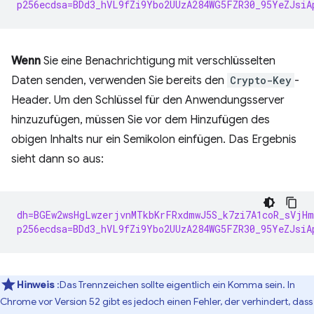
p256ecdsa=BDd3_hVL9fZi9Ybo2UUzA284WG5FZR30_95YeZJsiA
Wenn
Sie eine Benachrichtigung mit verschlüsselten
Daten senden, verwenden Sie bereits den
Crypto-Key
-
Header. Um den Schlüssel für den Anwendungsserver
hinzuzufügen, müssen Sie vor dem Hinzufügen des
obigen Inhalts nur ein Semikolon einfügen. Das Ergebnis
sieht dann so aus:
dh=BGEw2wsHgLwzerjvnMTkbKrFRxdmwJ5S_k7zi7A1coR_sVjH
p256ecdsa=BDd3_hVL9fZi9Ybo2UUzA284WG5FZR30_95YeZJsiA
Hinweis
:Das Trennzeichen sollte eigentlich ein Komma sein. In
Chrome vor Version 52 gibt es jedoch einen Fehler, der verhindert, dass