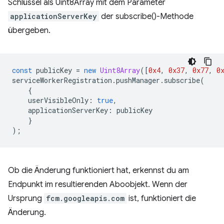
Schlüssel als Uint8Array mit dem Parameter
applicationServerKey
der subscribe()-Methode
übergeben.
const
publicKey
=
new
Uint8Array
([
0x4
,
0x37
,
0x77
,
0
serviceWorkerRegistration
.
pushManager
.
subscribe
(
{
userVisibleOnly
:
true
,
applicationServerKey
:
publicKey
}
);
Ob die Änderung funktioniert hat, erkennst du am
Endpunkt im resultierenden Aboobjekt. Wenn der
Ursprung
fcm.googleapis.com
ist, funktioniert die
Änderung.