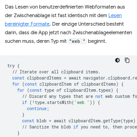
Das Lesen von benutzerdefinierten Webformaten aus
der Zwischenablage ist fast identisch mit dem
Lesen
bereinigter Formate
. Der einzige Unterschied besteht
darin, dass die App jetzt nach Zwischenablageelementen
suchen muss, deren Typ mit
"web "
beginnt.
try
{
//
Iterate
over
all
clipboard
items
.
const
clipboardItems
=
await
navigator
.
clipboard
.
r
for
(
const
clipboardItem
of
clipboardItems
)
{
for
(
const
type
of
clipboardItem
.
types
)
{
//
Discard
any
types
that
are
not
web
custom
f
if
(
!
type
.
startsWith
(
'web '
))
{
continue
;
}
const
blob
=
await
clipboardItem
.
getType
(
type
)
//
Sanitize
the
blob
if
you
need
to
,
then
proce
}