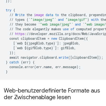
]
);
try
{
//
Write
the
image
data
to
the
clipboard
,
prependi
//
types
(
`
"image/jpeg"
`
and
"image/gif"
)
with
th
//
they
become
`
"web image/jpeg"
`
and
`
"web image/
//
The
code
elegantly
makes
use
of
computed
proper
//
https
:
//
developer
.
mozilla
.
org
/
docs
/
Web
/
JavaScri
const
clipboardItem
=
new
ClipboardItem
(
{
[
`web ${jpegBlob.type}`
]
:
jpegBlob
,
[
`web ${gifBlob.type}`
]
:
gifBlob
,
}
);
await
navigator
.
clipboard
.
write
(
[
clipboardItem
]
);
}
catch
(
err
)
{
console
.
error
(
err
.
name
,
err
.
message
);
}
Web-benutzerdefinierte Formate aus
der Zwischenablage lesen