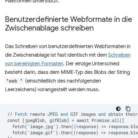
Plattformen unterstützt.
Benutzerdefinierte Webformate in die
Zwischenablage schreiben
Das Schreiben von benutzerdefinierten Webformaten in
die Zwischenablage ist fast identisch mit dem
Schreiben
von bereinigten Formaten
. Der einzige Unterschied
besteht darin, dass dem MIME-Typ des Blobs der String
"web "
(einschließlich des nachfolgenden
Leerzeichens) vorangestellt werden muss.
//
Fetch
remote
JPEG
and
GIF
images
and
obtain
their
const
[
jpegBlob, gifBlob
]
=
await
Promise
.
all
(
[
  fetch('image.jpg').then((response) => response.bl
  fetch('image.gif').then((response) => response.bl