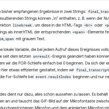
le bisher empfangenen Ergebnisse in zwei Strings:
final_tran
resultierenden Strings können „\n“ enthalten, z. B. wenn der N
unktion
linebreak
, um diese in die HTML-Tags
<br>
oder
<
trings als innerHTML der entsprechenden
<span>
-Elemente fe
im_span
mit grauem Text.
ne lokale Variable, die bei jedem Aufruf dieses Ereignisses volls
e seit dem letzten
onresult
-Ereignis geändert haben können
em wir die FOR-Schleife einfach bei 0 beginnen. Da sich der e
hier etwas effizienter gestaltet, indem wir
final_transcript
die For-Schleife bei
event.resultIndex
beginnen und nur ne
es dient nur dazu, alles schön aussehen zu lassen. Es behält
en an und tauscht das GIF-Bild auf der Mikrofontaste zwisch
 durchgestrichenen Mikrofon und dem animierten Mikrofon mi