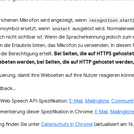
richenen Mikrofon wird angezeigt, wenn
recognition.start
onsymbol ersetzt, wenn
onstart
ausgelöst wird. Normalerwei
ich nicht sichtbar ist. Wenn die Spracherkennung jedoch zum 
die Erlaubnis bitten, das Mikrofon zu verwenden. In diesem F
die Berechtigung erteilt.
Bei Seiten, die auf HTTPS gehoste
ebeten werden, bei Seiten, die auf HTTP gehostet werden,
euerung, damit Ihre Webseiten auf Ihre Nutzer reagieren könn
edback…
Web Speech API-Spezifikation:
E-Mail
,
Mailingliste
,
Communit
entierung dieser Spezifikation in Chrome:
E‑Mail
,
Mailingliste
g finden Sie unter
Datenschutz in Chrome
(aktualisiert am 16