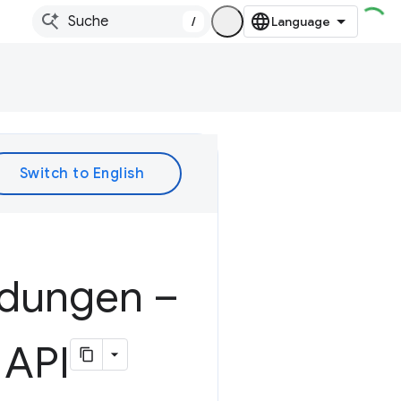
/
dungen –
 API