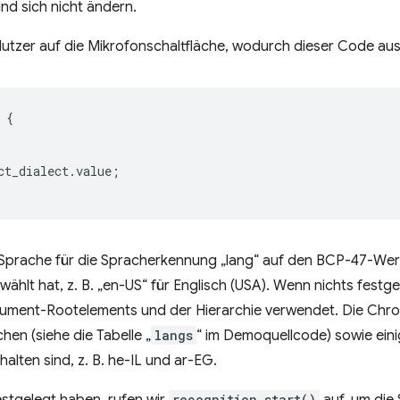
und sich nicht ändern.
Nutzer auf die Mikrofonschaltfläche, wodurch dieser Code aus
{
ct_dialect
.
value
;
Sprache für die Spracherkennung „lang“ auf den BCP-47-Wert
hlt hat, z. B. „en-US“ für Englisch (USA). Wenn nichts festge
ument-Rootelements und der Hierarchie verwendet. Die Ch
hen (siehe die Tabelle „
langs
“ im Demoquellcode) sowie eini
halten sind, z. B. he-IL und ar-EG.
stgelegt haben, rufen wir
recognition.start()
auf, um die