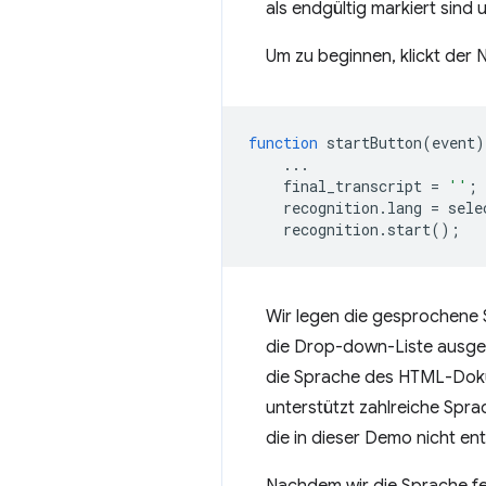
als endgültig markiert sind 
Um zu beginnen, klickt der 
function
startButton
(
event
)
...
final_transcript
=
''
;
recognition
.
lang
=
sele
recognition
.
start
();
Wir legen die gesprochene 
die Drop-down-Liste ausgewä
die Sprache des HTML-Dok
unterstützt zahlreiche Sprac
die in dieser Demo nicht ent
Nachdem wir die Sprache fe