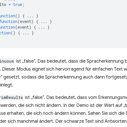
lts
=
true
;
unction
()
{
...
}
function
(
event
)
{
...
}
unction
(
event
)
{
...
}
ction
()
{
...
}
inuous
ist „false“. Das bedeutet, dass die Spracherkennung 
 Dieser Modus eignet sich hervorragend für einfachen Text wi
rue“ gesetzt, sodass die Spracherkennung auch dann fortgeset
inlegt.
rimResults
ist „false“. Das bedeutet, dass vom Erkennungsm
rden, die sich nicht ändern. In der Demo ist der Wert auf „tr
sse erhalten, die sich noch ändern können. Sehen Sie sich di
t, der sich manchmal ändert. Der schwarze Text sind Antworte