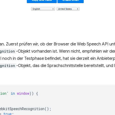
n. Zuerst prüfen wir, ob der Browser die Web Speech API unte
gnition
-Objekt vorhanden ist. Wenn nicht, empfehlen wir de
I noch in der Testphase befindet, hat sie derzeit ein Anbieterpr
gnition
-Objekt, das die Sprachschnittstelle bereitstellt, und 
tion'
in
window
))
{
ebkitSpeechRecognition
();
=
true
;