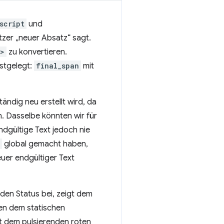
script
und
utzer „neuer Absatz“ sagt.
p>
zu konvertieren.
stgelegt:
final_span
mit
tändig neu erstellt wird, da
. Dasselbe könnten wir für
ndgültige Text jedoch nie
global gemacht haben,
uer endgültiger Text
 den Status bei, zeigt dem
en dem statischen
t dem pulsierenden roten