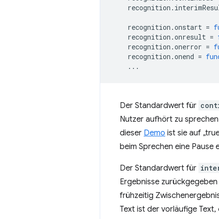
recognition
.
interimResu
recognition
.
onstart
=
f
recognition
.
onresult
=
recognition
.
onerror
=
f
recognition
.
onend
=
fun
...
Der Standardwert für
cont
Nutzer aufhört zu sprechen.
dieser
Demo
ist sie auf „t
beim Sprechen eine Pause e
Der Standardwert für
inte
Ergebnisse zurückgegeben we
frühzeitig Zwischenergebni
Text ist der vorläufige Tex