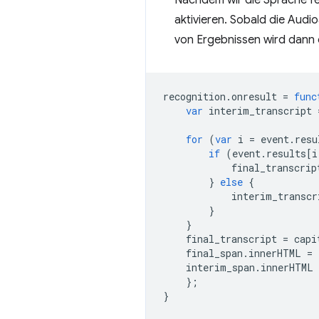
aktivieren. Sobald die Aud
von Ergebnissen wird dann
recognition
.
onresult
=
func
var
interim_transcript
for
(
var
i
=
event
.
resu
if
(
event
.
results
[
i
final_transcrip
}
else
{
interim_transcr
}
}
final_transcript
=
capi
final_span
.
innerHTML
=
interim_span
.
innerHTML
};
}