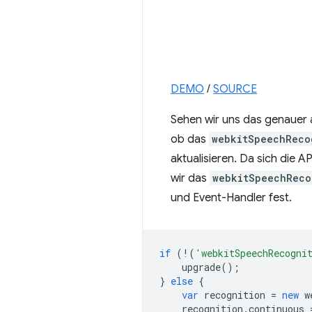
DEMO
/
SOURCE
Sehen wir uns das genauer a
ob das
webkitSpeechReco
aktualisieren. Da sich die AP
wir das
webkitSpeechReco
und Event-Handler fest.
if
(
!
(
'webkitSpeechRecogni
upgrade
();
}
else
{
var
recognition
=
new
w
recognition
.
continuous