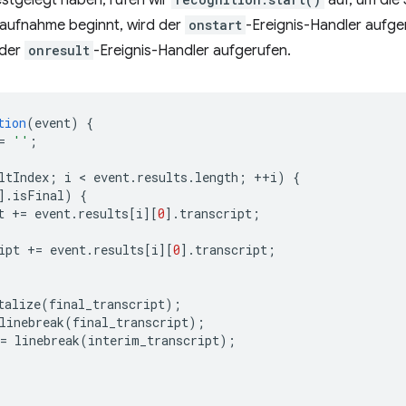
ioaufnahme beginnt, wird der
onstart
-Ereignis-Handler aufge
 der
onresult
-Ereignis-Handler aufgerufen.
tion
(
event
)
{
=
''
;
ltIndex
;
i
 < 
event
.
results
.
length
;
++
i
)
{
].
isFinal
)
{
t
+=
event
.
results
[
i
][
0
].
transcript
;
ipt
+=
event
.
results
[
i
][
0
].
transcript
;
talize
(
final_transcript
);
linebreak
(
final_transcript
);
=
linebreak
(
interim_transcript
);