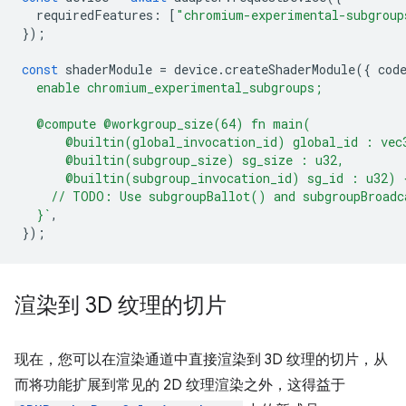
requiredFeatures
:
[
"chromium-experimental-subgroup
});
const
shaderModule
=
device
.
createShaderModule
({
cod
  enable chromium_experimental_subgroups;
  @compute @workgroup_size(64) fn main(
      @builtin(global_invocation_id) global_id : vec
      @builtin(subgroup_size) sg_size : u32,
      @builtin(subgroup_invocation_id) sg_id : u32) 
    // TODO: Use subgroupBallot() and subgroupBroadc
  }`
,
});
渲染到 3D 纹理的切片
现在，您可以在渲染通道中直接渲染到 3D 纹理的切片，从
而将功能扩展到常见的 2D 纹理渲染之外，这得益于