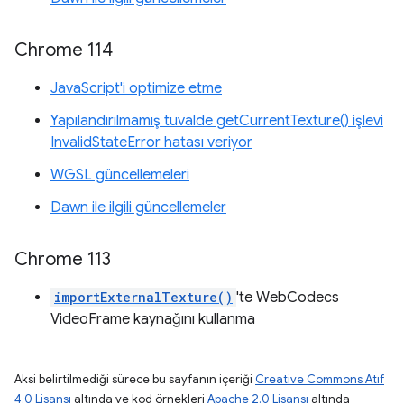
Chrome 114
JavaScript'i optimize etme
Yapılandırılmamış tuvalde getCurrentTexture() işlevi
InvalidStateError hatası veriyor
WGSL güncellemeleri
Dawn ile ilgili güncellemeler
Chrome 113
importExternalTexture()
'te WebCodecs
VideoFrame kaynağını kullanma
Aksi belirtilmediği sürece bu sayfanın içeriği
Creative Commons Atıf
4.0 Lisansı
altında ve kod örnekleri
Apache 2.0 Lisansı
altında