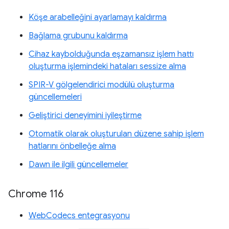
Köşe arabelleğini ayarlamayı kaldırma
Bağlama grubunu kaldırma
Cihaz kaybolduğunda eşzamansız işlem hattı
oluşturma işlemindeki hataları sessize alma
SPIR-V gölgelendirici modülü oluşturma
güncellemeleri
Geliştirici deneyimini iyileştirme
Otomatik olarak oluşturulan düzene sahip işlem
hatlarını önbelleğe alma
Dawn ile ilgili güncellemeler
Chrome 116
WebCodecs entegrasyonu