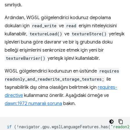
sınırlıydı.
Ardından, WGSL gölgelendirici kodunuz depolama
dokuları için
read_write
ve
read
erişim niteleyicisini
kullanabilir,
textureLoad()
ve
textureStore()
yerleşik
işlevleri buna göre davranır ve bir iş grubunda doku
belleği erişimlerini senkronize etmek için yeni bir
textureBarrier()
yerleşik işlevi kullanılabilir.
WGSL gölgelendirici kodunuzun en üstünde
requires
readonly_and_readwrite_storage_textures;
ile
taşınabilirlik dışı olma olasılığını belirtmek için
requires-
directive
kullanmanız önerilir. Aşağıdaki örneğe ve
dawn:1972 numaralı soruna
bakın.
if
(
!
navigator
.
gpu
.
wgslLanguageFeatures
.
has
(
"readonl