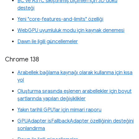
BC ve ASTC sıkıştırılmış biçimleri için 3D doku
desteği
Yeni "core-features-and-limits" özelliği
WebGPU uyumluluk modu için kaynak denemesi
Dawn ile ilgili güncellemeler
Chrome 138
Arabellek bağlama kaynağı olarak kullanma için kısa
yol
Oluşturma sırasında eşlenen arabellekler için boyut
şartlarında yapılan değişiklikler
Yakın tarihli GPU'lar için mimari raporu
GPUAdapter isFallbackAdapter özelliğinin desteğini
sonlandırma