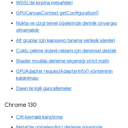
WGSL'de kırpma mesafeleri
GPUCanvasContext getConfiguration()
Nokta ve çizgi temel öğelerinde derinlik önyargısı
olmamalıdır
Alt gruplar için kapsayıcı tarama yerleşik işlevleri
Çoklu çekme dolaylı reklamı için deneysel destek
Shader modülü derleme seçeneği strict math
GPUAdapter requestAdapterInfo() yönteminin
kaldırılması
Dawn ile ilgili güncellemeler
Chrome 130
Çift kaynaklı karıştırma
Metal'de gölgelendirici derleme süresinde