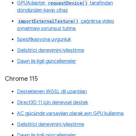
GPUAdapter
requestDevice()
tarafından
döndürülen kayıp cihaz
importExternalTexture()
çağrılırsa video
oynatmayı sorunsuz tutma
Spesifikasyona uygunluk
Geliştirici deneyimini iyileştirme
Dawn ile ilgili güncellemeler
Chrome 115
Desteklenen WGSL dil uzantıları
Direct3D 11 için deneysel destek
AC gücünde varsayılan olarak ayrı GPU kullanma
Geliştirici deneyimini iyileştirme
Dawn ile ilgili güncellemeler