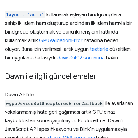
layout: "auto"
kullanarak eşleşen bindgroup'lara
sahip iki işlem hattı oluşturup ardından ilk işlem hattıyla bir
bindgroup oluşturmak ve bunu ikinci işlem hattında
kullanmak artık
GPUValidationError
hatasına neden
oluyor. Buna izin verilmesi, artık uygun
testlerle
düzeltilen
bir uygulama hatasıydı.
dawn:2402 sorununa
bakın.
Dawn ile ilgili güncellemeler
Dawn API'de,
wgpuDeviceSetUncapturedErrorCallback
ile ayarlanan
yakalanmamış hata geri çağırması artık GPU cihazı
kaybolduktan sonra çağrılmıyor. Bu düzeltme, Dawn'ı
JavaScript API spesifikasyonu ve Blink'in uygulamasıyla
uyumlu hale getirir.
dawn:2459 sorununa
bakın.