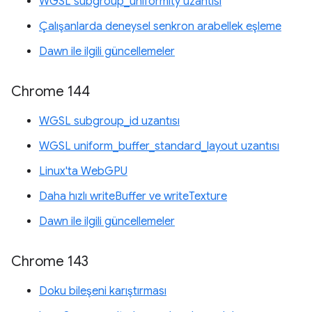
WGSL subgroup_uniformity uzantısı
Çalışanlarda deneysel senkron arabellek eşleme
Dawn ile ilgili güncellemeler
Chrome 144
WGSL subgroup_id uzantısı
WGSL uniform_buffer_standard_layout uzantısı
Linux'ta WebGPU
Daha hızlı writeBuffer ve writeTexture
Dawn ile ilgili güncellemeler
Chrome 143
Doku bileşeni karıştırması