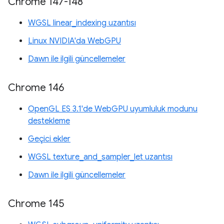
Chrome 147-148
WGSL linear_indexing uzantısı
Linux NVIDIA'da WebGPU
Dawn ile ilgili güncellemeler
Chrome 146
OpenGL ES 3.1'de WebGPU uyumluluk modunu
destekleme
Geçici ekler
WGSL texture_and_sampler_let uzantısı
Dawn ile ilgili güncellemeler
Chrome 145