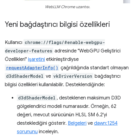
WebLLM Chrome uzantısı.
Yeni bağdaştırıcı bilgisi özellikleri
Kullanıcı
chrome://flags/#enable-webgpu-
developer-features
adresinde "WebGPU Geliştirici
Özellikleri"
işaretini
etkinleştirdiyse
requestAdapterInfo()
çağrıldığında standart olmayan
d3dShaderModel
ve
vkDriverVersion
bağdaştırıcı
bilgisi özellikleri kullanılabilir. Desteklendiğinde:
d3dShaderModel
, desteklenen maksimum D3D
gölgelendirici modeli numarasıdır. Örneğin, 62
değeri, mevcut sürücünün HLSL SM 6.2'yi
desteklediğini gösterir.
Belgeleri
ve
dawn:1254
sorununu
inceleyin.