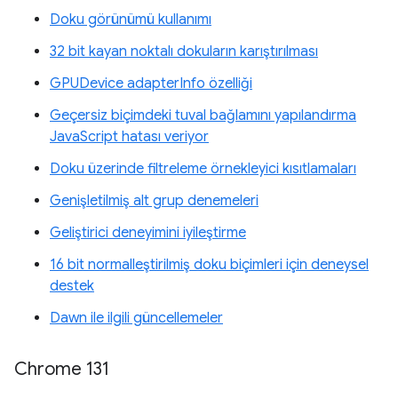
Doku görünümü kullanımı
32 bit kayan noktalı dokuların karıştırılması
GPUDevice adapterInfo özelliği
Geçersiz biçimdeki tuval bağlamını yapılandırma
JavaScript hatası veriyor
Doku üzerinde filtreleme örnekleyici kısıtlamaları
Genişletilmiş alt grup denemeleri
Geliştirici deneyimini iyileştirme
16 bit normalleştirilmiş doku biçimleri için deneysel
destek
Dawn ile ilgili güncellemeler
Chrome 131