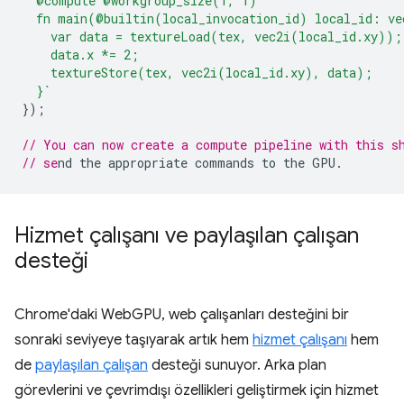
  @compute @workgroup_size(1, 1)
  fn main(@builtin(local_invocation_id) local_id: ve
    var data = textureLoad(tex, vec2i(local_id.xy));
    data.x *= 2;
    textureStore(tex, vec2i(local_id.xy), data);
  }`
});
// You can now create a compute pipeline with this s
// se
Hizmet çalışanı ve paylaşılan çalışan
desteği
Chrome'daki WebGPU, web çalışanları desteğini bir
sonraki seviyeye taşıyarak artık hem
hizmet çalışanı
hem
de
paylaşılan çalışan
desteği sunuyor. Arka plan
görevlerini ve çevrimdışı özellikleri geliştirmek için hizmet