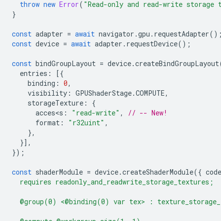
throw
new
Error
(
"Read-only and read-write storage 
}
const
adapter
=
await
navigator
.
gpu
.
requestAdapter
()
const
device
=
await
adapter
.
requestDevice
();
const
bindGroupLayout
=
device
.
createBindGroupLayout
entries
:
[{
binding
:
0
,
visibility
:
GPUShaderStage
.
COMPUTE
,
storageTexture
:
{
acces<s
:
"read-write"
,
// -- New!
format
:
"r32uint"
,
},
}],
});
const
shaderModule
=
device
.
createShaderModule
({
cod
  requires readonly_and_readwrite_storage_textures;
  @group(0) <@binding(0) var tex> : texture_storage_