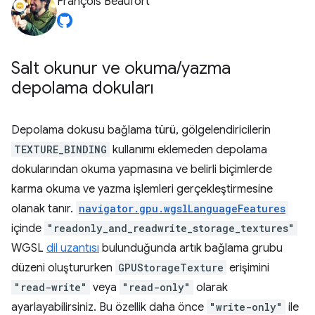
François Beaufort
Salt okunur ve okuma
/
yazma
depolama dokuları
Depolama dokusu bağlama türü, gölgelendiricilerin
TEXTURE_BINDING
kullanımı eklemeden depolama
dokularından okuma yapmasına ve belirli biçimlerde
karma okuma ve yazma işlemleri gerçekleştirmesine
olanak tanır.
navigator.gpu.wgslLanguageFeatures
içinde
"readonly_and_readwrite_storage_textures"
WGSL
dil uzantısı
bulunduğunda artık bağlama grubu
düzeni oluştururken
GPUStorageTexture
erişimini
"read-write"
veya
"read-only"
olarak
ayarlayabilirsiniz. Bu özellik daha önce
"write-only"
ile