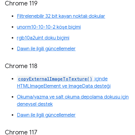
Chrome 119
Filtrelenebilir 32 bit kayan noktalı dokular
unorm10-10-10-2 köşe biçimi
rgb10a2uint doku biçimi
Dawn ile ilgili güncellemeler
Chrome 118
copyExternalImageToTexture()
içinde
HTMLImageElement ve ImageData desteği
Okuma/yazma ve salt okuma depolama dokusu için
deneysel destek
Dawn ile ilgili güncellemeler
Chrome 117