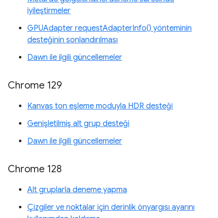
iyileştirmeler
GPUAdapter requestAdapterInfo() yönteminin
desteğinin sonlandırılması
Dawn ile ilgili güncellemeler
Chrome 129
Kanvas ton eşleme moduyla HDR desteği
Genişletilmiş alt grup desteği
Dawn ile ilgili güncellemeler
Chrome 128
Alt gruplarla deneme yapma
Çizgiler ve noktalar için derinlik önyargısı ayarını