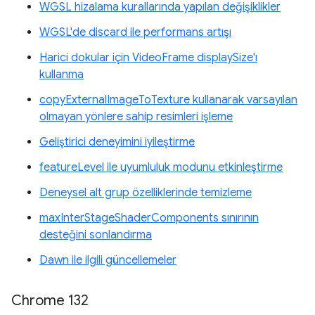
WGSL hizalama kurallarında yapılan değişiklikler
WGSL'de discard ile performans artışı
Harici dokular için VideoFrame displaySize'ı
kullanma
copyExternalImageToTexture kullanarak varsayılan
olmayan yönlere sahip resimleri işleme
Geliştirici deneyimini iyileştirme
featureLevel ile uyumluluk modunu etkinleştirme
Deneysel alt grup özelliklerinde temizleme
maxInterStageShaderComponents sınırının
desteğini sonlandırma
Dawn ile ilgili güncellemeler
Chrome 132