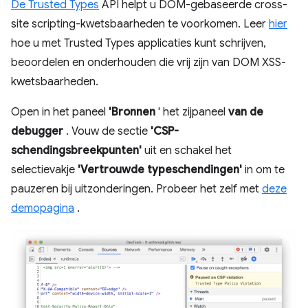
De Trusted Types
API helpt u DOM-gebaseerde cross-
site scripting-kwetsbaarheden te voorkomen. Leer
hier
hoe u met Trusted Types applicaties kunt schrijven,
beoordelen en onderhouden die vrij zijn van DOM XSS-
kwetsbaarheden.
Open in het paneel
'Bronnen
' het zijpaneel
van de
debugger
. Vouw de sectie
'CSP-
schendingsbreekpunten'
uit en schakel het
selectievakje
'Vertrouwde typeschendingen'
in om te
pauzeren bij uitzonderingen. Probeer het zelf met
deze
demopagina
.