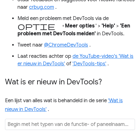
naar
crbug.com
.
Meld een probleem met DevTools via de
optie '
Meer opties
' >
'Help'
>
'Een
probleem met DevTools melden'
in DevTools.
Tweet naar
@ChromeDevTools
.
Laat reacties achter op
de YouTube-video's 'Wat is
er nieuw in DevTools'
of
'DevTools-tips'
.
Wat is er nieuw in Dev
Tools?
Een lijst van alles wat is behandeld in de serie
'Wat is
nieuw in DevTools'
.