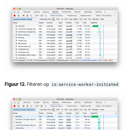
Figuur 12.
Filteren op
is:service-worker-initiated