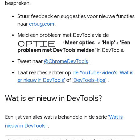
bespreken.
Stuur feedback en suggesties voor nieuwe functies
naar
crbug.com
.
Meld een probleem met DevTools via de
optie '
Meer opties
' >
'Help'
>
'Een
probleem met DevTools melden'
in DevTools.
Tweet naar
@ChromeDevTools
.
Laat reacties achter op
de YouTube-video's 'Wat is
er nieuw in DevTools'
of
'DevTools-tips'
.
Wat is er nieuw in Dev
Tools?
Een lijst van alles wat is behandeld in de serie
'Wat is
nieuw in DevTools'
.