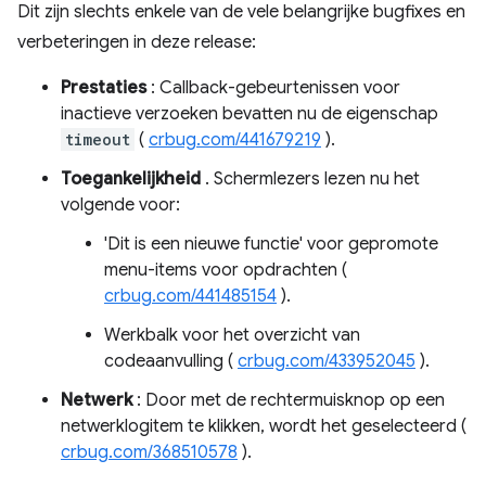
Dit zijn slechts enkele van de vele belangrijke bugfixes en
verbeteringen in deze release:
Prestaties
: Callback-gebeurtenissen voor
inactieve verzoeken bevatten nu de eigenschap
timeout
(
crbug.com/441679219
).
Toegankelijkheid
. Schermlezers lezen nu het
volgende voor:
'Dit is een nieuwe functie' voor gepromote
menu-items voor opdrachten (
crbug.com/441485154
).
Werkbalk voor het overzicht van
codeaanvulling (
crbug.com/433952045
).
Netwerk
: Door met de rechtermuisknop op een
netwerklogitem te klikken, wordt het geselecteerd (
crbug.com/368510578
).