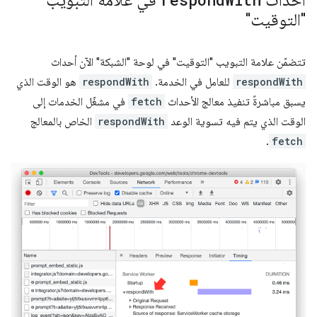
أحداث
في علامة التبويب
"التوقيت"
تتضمّن علامة التبويب "التوقيت" في لوحة "الشبكة" الآن أحداث
respondWith
للعامل في الخدمة.
respondWith
هو الوقت الذي
يسبق مباشرةً تنفيذ معالج الأحداث
fetch
في مشغّل الخدمات إلى
الوقت الذي يتم فيه تسوية الوعد
respondWith
الخاص بالمعالج
.
fetch