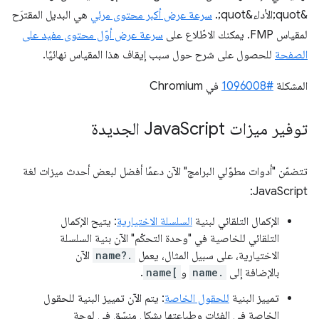
&quot;الأداء&quot;.
سرعة عرض أكبر محتوى مرئي
هي البديل المقترَح
لمقياس FMP. يمكنك الاطّلاع على
سرعة عرض أوّل محتوى مفيد على
الصفحة
للحصول على شرح حول سبب إيقاف هذا المقياس نهائيًا.
المشكلة
#1096008
في Chromium
توفير ميزات Java
Script الجديدة
تتضمّن "أدوات مطوّلي البرامج" الآن دعمًا أفضل لبعض أحدث ميزات لغة
JavaScript:
الإكمال التلقائي لبنية
السلسلة الاختيارية
: يتيح الإكمال
التلقائي للخاصية في "وحدة التحكّم" الآن بنية السلسلة
الاختيارية، على سبيل المثال، يعمل
name?.
الآن
بالإضافة إلى
name.
و
name[
.
تمييز البنية
للحقول الخاصة
: يتم الآن تمييز البنية للحقول
الخاصة في الفئات وطباعتها بشكل منسّق في لوحة