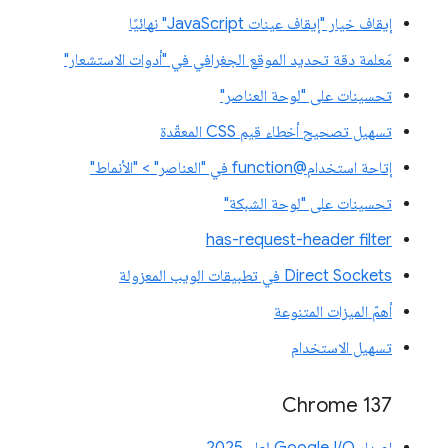
إيقاف خيار "إيقاف عينات JavaScript" نهائيًا
مَعلمة دقة تحديد الموقع الجغرافي في "أدوات الاستشعار"
تحسينات على "لوحة العناصر"
تسهيل تصحيح أخطاء قيم CSS المعقّدة
إتاحة استخدام@function في "العناصر" > "الأنماط"
تحسينات على "لوحة الشبكة"
has-request-header filter
Direct Sockets في تطبيقات الويب المعزولة
أهمّ الميزات المتنوعة
تسهيل الاستخدام
‫Chrome 137
إصدار Google I/O لعام 2025