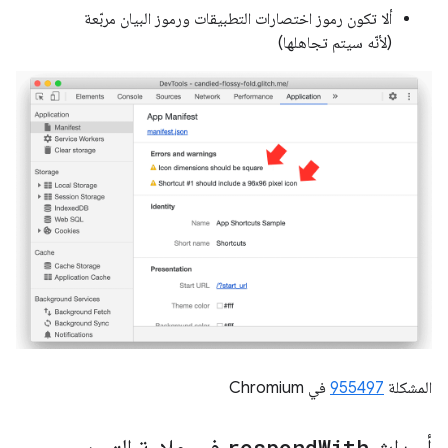
ألا تكون رموز اختصارات التطبيقات ورموز البيان مربّعة
(لأنّه سيتم تجاهلها)
المشكلة
955497
في Chromium
respond
With