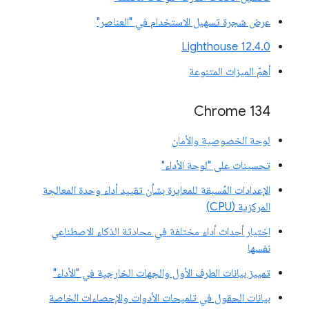
عرض شجرة تسهيل الاستخدام في "العناصر"
‫Lighthouse 12.4.0
أهمّ الميزات المتنوعة
‫Chrome 134
لوحة الخصوصية والأمان
تحسينات على "لوحة الأداء"
الإعدادات المُسبقة للمعايرة بشأن تقييد أداء وحدة المعالجة
المركزية (CPU)
اختيار أحداث أداء مختلفة في محادثة الذكاء الاصطناعي
نفسها
تمييز بيانات الطرف الأول والجهات الخارجية في "الأداء"
بيانات الحقول في تلميحات الأدوات والإحصاءات الخاصة