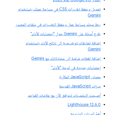
تعديل وحفظ تغييرات CSS في مساحة عملك باستخدام
Gemini
ربط مجلد مساحة عمل وحفظ التغييرات في ملفات المصدر
طرح أسئلة على Gemini حول "إحصاءات الأداء"
إضافة تعليقات توضيحية إلى نتائج الأداء باستخدام
Gemini
إضافة لقطات شاشة إلى محادثاتك مع Gemini
إحصاءات جديدة في لوحة "الأداء"
مصادر JavaScript المكرّرة
ميزات JavaScript القديمة
أصبحت التخمينات تتوافق الآن مع علامات القواعد
‫Lighthouse 12.6.0
أهمّ الميزات المتنوعة