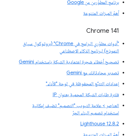
برنامج المطوّرين من Google
أهمّ الميزات المتنوعة
‫Chrome 141
"أدوات مطوّري البرامج في Chrome" (بروتوكول سياق
النموذج) لبرنامج الذكاء الاصطناعي
تصحيح أخطاء شجرة اعتمادية الشبكة باستخدام Gemini
تصدير محادثاتك مع Gemini
إعدادات التتبُّع المحفوظة في لوحة "الأداء"
فلترة طلبات الشبكة المحمية بعنوان IP
العناصر > علامة التبويب "التصميم" تضيف إمكانية
استخدام تصميم البناء الحرّ
‫Lighthouse 12.8.2
أهمّ الميزات المتنوعة