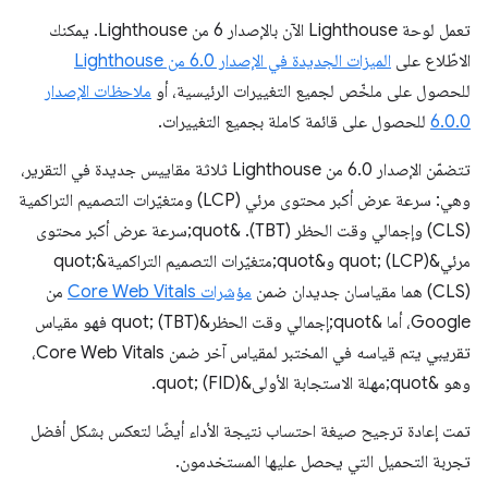
تعمل لوحة Lighthouse الآن بالإصدار 6 من Lighthouse. يمكنك
الاطّلاع على
الميزات الجديدة في الإصدار 6.0 من Lighthouse
للحصول على ملخّص لجميع التغييرات الرئيسية، أو
ملاحظات الإصدار
6.0.0
للحصول على قائمة كاملة بجميع التغييرات.
تتضمّن الإصدار 6.0 من Lighthouse ثلاثة مقاييس جديدة في التقرير،
وهي: سرعة عرض أكبر محتوى مرئي (LCP) ومتغيّرات التصميم التراكمية
(CLS) وإجمالي وقت الحظر (TBT). &quot;سرعة عرض أكبر محتوى
مرئي&quot; (LCP) و&quot;متغيّرات التصميم التراكمية&quot;
(CLS) هما مقياسان جديدان ضمن
مؤشرات Core Web Vitals
من
Google، أما &quot;إجمالي وقت الحظر&quot; (TBT) فهو مقياس
تقريبي يتم قياسه في المختبر لمقياس آخر ضمن Core Web Vitals،
وهو &quot;مهلة الاستجابة الأولى&quot; (FID).
تمت إعادة ترجيح صيغة احتساب نتيجة الأداء أيضًا لتعكس بشكل أفضل
تجربة التحميل التي يحصل عليها المستخدمون.