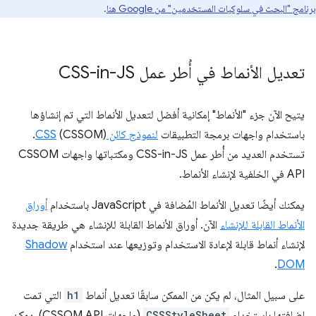
برنامج "البحث في سلوكيات المستخدمين" من Google هنا
.
تعديل الأنماط في أُطر عمل CSS-in-JS
يتيح الآن جزء "الأنماط" إمكانية أفضل لتعديل الأنماط التي تم إنشاؤها
باستخدام واجهات برمجة التطبيقات
لنموذج كائن CSS
(CSSOM).
تستخدم العديد من أُطر عمل CSS-in-JS ومكتباتها واجهات CSSOM
API في الخلفية لإنشاء الأنماط.
يمكنك أيضًا تعديل الأنماط المُضافة في JavaScript باستخدام
أوراق
الأنماط القابلة للإنشاء
الآن. أوراق الأنماط القابلة للإنشاء هي طريقة جديدة
لإنشاء أنماط قابلة لإعادة الاستخدام وتوزيعها عند استخدام
Shadow
.
DOM
على سبيل المثال، لم يكن من الممكن سابقًا تعديل أنماط
h1
التي تمت
إضافتها باستخدام
CSSStyleSheet
(واجهات CSSOM API). يمكن