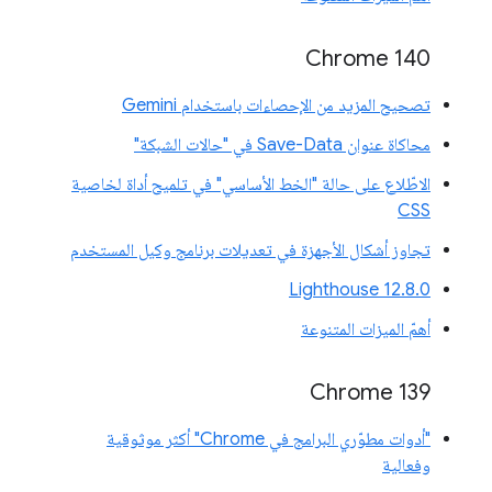
Chrome 140
تصحيح المزيد من الإحصاءات باستخدام Gemini
محاكاة عنوان Save-Data في "حالات الشبكة"
الاطّلاع على حالة "الخط الأساسي" في تلميح أداة لخاصية
CSS
تجاوز أشكال الأجهزة في تعديلات برنامج وكيل المستخدم
‫Lighthouse 12.8.0
أهمّ الميزات المتنوعة
‫Chrome 139
"أدوات مطوّري البرامج في Chrome" أكثر موثوقية
وفعالية