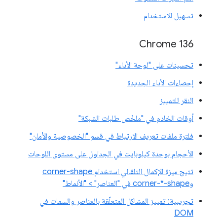
تسهيل الاستخدام
Chrome 136
تحسينات على "لوحة الأداء"
إحصاءات الأداء الجديدة
النقر للتمييز
أوقات الخادم في "ملخّص طلبات الشبكة"
فلترة ملفات تعريف الارتباط في قسم "الخصوصية والأمان"
الأحجام بوحدة كيلوبايت في الجداول على مستوى اللوحات
تتيح ميزة الإكمال التلقائي استخدام corner-shape
وcorner-*-shape في "العناصر" > "الأنماط"
تجريبية: تمييز المشاكل المتعلّقة بالعناصر والسمات في
DOM