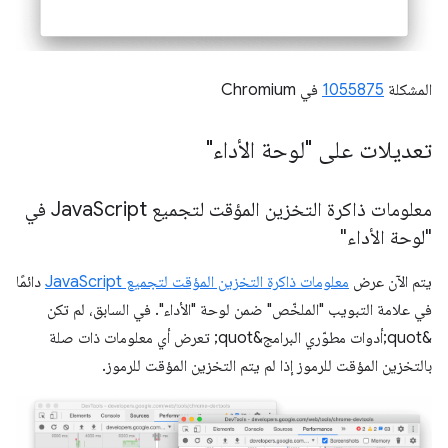
المشكلة
1055875
في Chromium
تعديلات على "لوحة الأداء"
معلومات ذاكرة التخزين المؤقت لتجميع Java
Script في
"لوحة الأداء"
يتم الآن عرض
معلومات ذاكرة التخزين المؤقت لتجميع JavaScript
دائمًا
في علامة التبويب "الملخّص" ضمن لوحة "الأداء". في السابق، لم تكن
&quot;أدوات مطوّري البرامج&quot; تعرض أي معلومات ذات صلة
بالتخزين المؤقت للرموز إذا لم يتم التخزين المؤقت للرموز.