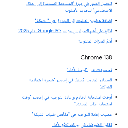
تحميل الصور في ميزة "المساعدة المستندة إلى الذكاء
الاصطناعي" لتحديد الأسلوب
إضافة عناوين الطلبات إلى الجدول في "الشبكة"
اطّلِع على أهم الأخبار من مؤتمر Google I/O لعام 2025
أهمّ الميزات المتنوعة
‫Chrome 138
تحسينات على "لوحة الأداء"
المصادر المتصلة مُسبَقًا في إحصاء "شجرة اعتمادية
الشبكة"
أوقات استجابة الخادم وإعادة التوجيه في إحصاء "وقت
استجابة طلب المستند"
عمليات إعادة التوجيه في "ملخّص طلبات الشبكة"
تقليل الضوضاء في بيانات تتبُّع الأداء