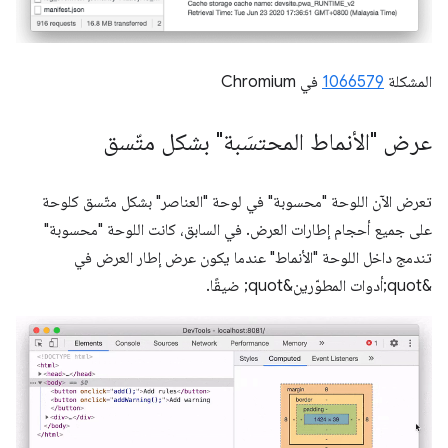
المشكلة
1066579
في Chromium
عرض "الأنماط المحتسَبة" بشكل متّسق
تعرض الآن اللوحة "محسوبة" في لوحة "العناصر" بشكل متّسق كلوحة
على جميع أحجام إطارات العرض. في السابق، كانت اللوحة "محسوبة"
تندمج داخل اللوحة "الأنماط" عندما يكون عرض إطار العرض في
&quot;أدوات المطوّرين&quot; ضيقًا.