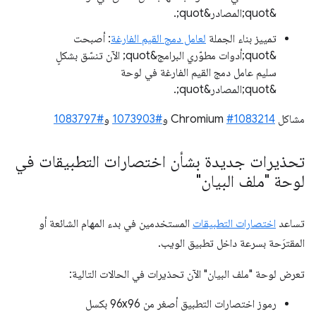
&quot;المصادر&quot;.
تمييز بناء الجملة
لعامل دمج القيم الفارغة
: أصبحت
&quot;أدوات مطوّري البرامج&quot; الآن تنسّق بشكلٍ
سليم عامل دمج القيم الفارغة في لوحة
&quot;المصادر&quot;.
مشاكل Chromium
#1083214
و
#1073903
و
#1083797
تحذيرات جديدة بشأن اختصارات التطبيقات في
لوحة "ملف البيان"
تساعد
اختصارات التطبيقات
المستخدمين في بدء المهام الشائعة أو
المقترَحة بسرعة داخل تطبيق الويب.
تعرض لوحة "ملف البيان" الآن تحذيرات في الحالات التالية:
رموز اختصارات التطبيق أصغر من 96x96 بكسل