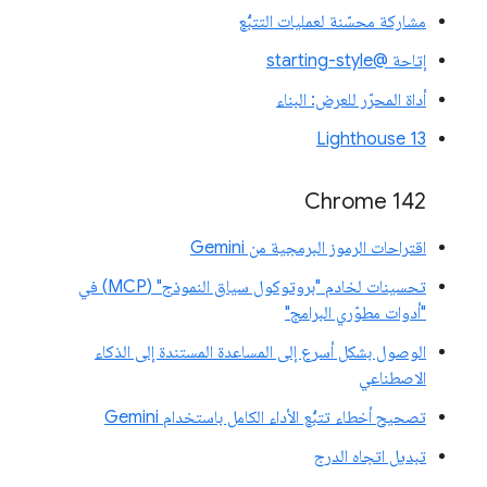
مشاركة محسّنة لعمليات التتبُّع
إتاحة @starting-style
أداة المحرّر للعرض: البناء
Lighthouse 13
Chrome 142
اقتراحات الرموز البرمجية من Gemini
تحسينات لخادم "بروتوكول سياق النموذج" (MCP) في
"أدوات مطوّري البرامج"
الوصول بشكل أسرع إلى المساعدة المستندة إلى الذكاء
الاصطناعي
تصحيح أخطاء تتبُّع الأداء الكامل باستخدام Gemini
تبديل اتجاه الدرج