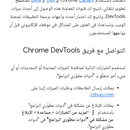
ننصحك باستخدام Chrome
Canary
أو
Dev
أو
Beta
كمتصفّح
تطوير تلقائي. تتيح لك قنوات المعاينة هذه الوصول إلى أحدث ميزات
DevTools، وتتيح لك اختبار أحدث واجهات برمجة التطبيقات لمنصة
الويب، وتساعدك في العثور على المشاكل في موقعك الإلكتروني قبل أن
يواجهها المستخدمون.
التواصل مع فريق Chrome Dev
Tools
استخدِم الخيارات التالية لمناقشة الميزات الجديدة أو التحديثات أو أي
شيء آخر متعلّق بـ "أدوات مطوّري البرامج".
يمكنك إرسال الملاحظات وطلبات الميزات إلينا على
.
crbug.com
يمكنك الإبلاغ عن مشكلة في "أدوات مطوّري البرامج"
more_vert
باستخدام
المزيد من الخيارات
>
مساعدة
>
الإبلاغ
عن مشكلة في "أدوات مطوّري البرامج"
في "أدوات
مطوّري البرامج".