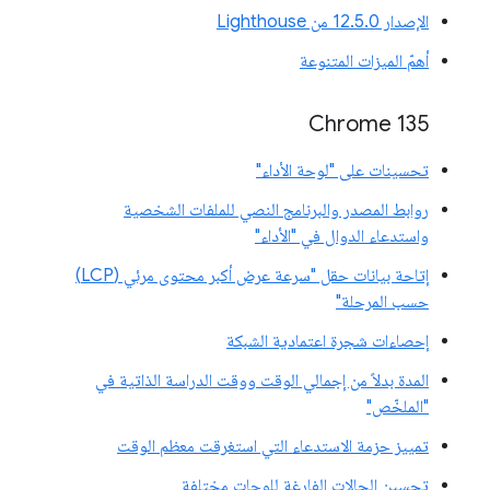
الإصدار 12.5.0 من Lighthouse
أهمّ الميزات المتنوعة
Chrome 135
تحسينات على "لوحة الأداء"
روابط المصدر والبرنامج النصي للملفات الشخصية
واستدعاء الدوال في "الأداء"
إتاحة بيانات حقل "سرعة عرض أكبر محتوى مرئي (LCP)
حسب المرحلة"
إحصاءات شجرة اعتمادية الشبكة
المدة بدلاً من إجمالي الوقت ووقت الدراسة الذاتية في
"الملخّص"
تمييز حزمة الاستدعاء التي استغرقت معظم الوقت
تحسين الحالات الفارغة للوحات مختلفة