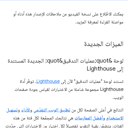
يمكنك الاطّلاع على نسخة الفيديو من ملاحظات الإصدار هذه أدناه أو
مواصلة القراءة لمعرفة المزيد.
الميزات الجديدة
لوحة &quot;عمليات التدقيق&quot; الجديدة المستندة
إلى Lighthouse
تستند لوحة "عمليات التدقيق" الآن إلى
Lighthouse
. توفّر أداة
Lighthouse مجموعة شاملة من الاختبارات لقياس جودة صفحات
الويب.
النتائج في أعلى الصفحة لكل من
تطبيق الويب التقدّمي
و
الأداء
و
تسهيل
الاستخدام
و
أفضل الممارسات
هي نتائجك المجمّعة لكل فئة من هذه
الفئات. يتضمّن بقية التقرير تفصيلاً لكل اختبار من الاختبارات التي حدّدت