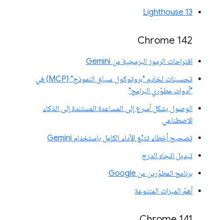
Lighthouse 13
Chrome 142
اقتراحات الرموز البرمجية من Gemini
تحسينات لخادم "بروتوكول سياق النموذج" (MCP) في
"أدوات مطوّري البرامج"
الوصول بشكل أسرع إلى المساعدة المستندة إلى الذكاء
الاصطناعي
تصحيح أخطاء تتبُّع الأداء الكامل باستخدام Gemini
تبديل اتجاه الدرج
برنامج المطوّرين من Google
أهمّ الميزات المتنوعة
‫Chrome 141