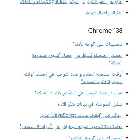
اطّلِع على أهم الأخبار من مؤتمر Google I/O لعام 2025
أهمّ الميزات المتنوعة
‫Chrome 138
تحسينات على "لوحة الأداء"
المصادر المتصلة مُسبَقًا في إحصاء "شجرة اعتمادية
الشبكة"
أوقات استجابة الخادم وإعادة التوجيه في إحصاء "وقت
استجابة طلب المستند"
عمليات إعادة التوجيه في "ملخّص طلبات الشبكة"
تقليل الضوضاء في بيانات تتبُّع الأداء
إيقاف خيار "إيقاف عينات JavaScript" نهائيًا
مَعلمة دقة تحديد الموقع الجغرافي في "أدوات الاستشعار"
تحسينات على "لوحة العناصر"