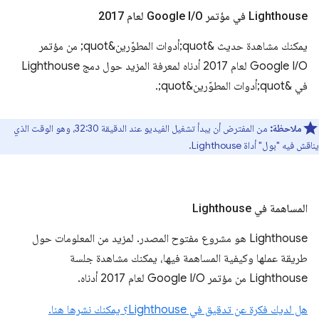
‫Lighthouse في مؤتمر Google I
O لعام 2017
/
يمكنك مشاهدة حديث &quot;أدوات المطوّرين&quot; من مؤتمر
Google I/O لعام 2017 أدناه لمعرفة المزيد حول دمج Lighthouse
في &quot;أدوات المطوّرين&quot;.
ملاحظة:
من المفترض أن يبدأ تشغيل الفيديو عند الدقيقة 32:30، وهو الوقت الذي
يناقش فيه "بول" أداة Lighthouse.
المساهمة في Lighthouse
‫Lighthouse هو مشروع مفتوح المصدر. لمزيد من المعلومات حول
طريقة عملها وكيفية المساهمة فيها، يمكنك مشاهدة جلسة
Lighthouse من مؤتمر Google I/O لعام 2017 أدناه.
هل لديك فكرة عن تدقيق في Lighthouse؟ يمكنك نشرها هنا.