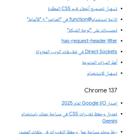
تسهيل تصحيح أخطاء قيم CSS المعقّدة
إتاحة استخدام@function في "العناصر" > "الأنماط"
تحسينات على "لوحة الشبكة"
has-request-header filter
Direct Sockets في تطبيقات الويب المعزولة
أهمّ الميزات المتنوعة
تسهيل الاستخدام
‫Chrome 137
إصدار Google I/O لعام 2025
تعديل وحفظ تغييرات CSS في مساحة عملك باستخدام
Gemini
ربط مجلد مساحة عمل وحفظ التغييرات في ملفات المصدر