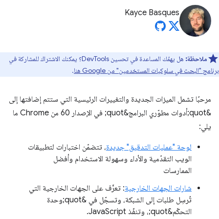
Kayce Basques
ملاحظة:
هل يهمّك المساعدة في تحسين DevTools؟ يمكنك الاشتراك للمشاركة في
برنامج "البحث في سلوكيات المستخدمين" من Google هنا
.
مرحبًا تشمل الميزات الجديدة والتغييرات الرئيسية التي ستتم إضافتها إلى
&quot;أدوات مطوّري البرامج&quot; في الإصدار 60 من Chrome ما
يلي:
لوحة "عمليات التدقيق" جديدة
، تتضمّن اختبارات لتطبيقات
الويب التقدّمية والأداء وسهولة الاستخدام وأفضل
الممارسات
شارات الجهات الخارجية
: تعرَّف على الجهات الخارجية التي
تُرسِل طلبات إلى الشبكة، وتسجّل في &quot;وحدة
التحكّم&quot;، وتنفّذ JavaScript.