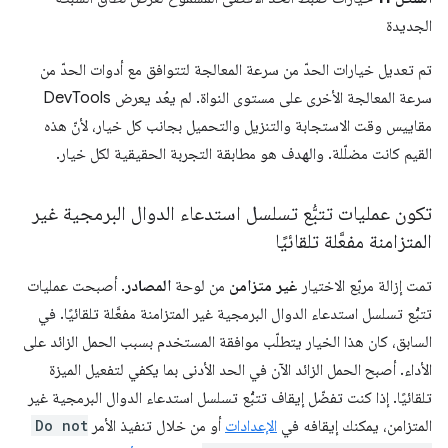
الجديدة
تم تعديل خيارات الحدّ من سرعة المعالجة لتتوافق مع أدوات الحدّ من
سرعة المعالجة الأخرى على مستوى النواة. لم يعُد يعرض DevTools
مقاييس وقت الاستجابة والتنزيل والتحميل بجانب كل خيار، لأنّ هذه
القيم كانت مضلّلة. والهدف هو مطابقة التجربة الحقيقية لكل خيار.
تكون عمليات تتبُّع تسلسل استدعاء الدوال البرمجية غير
المتزامنة مفعَّلة تلقائيًا
تمت إزالة مربّع الاختيار
غير متزامن
من لوحة
المصادر
. أصبحت عمليات
تتبُّع تسلسل استدعاء الدوال البرمجية غير المتزامنة مفعَّلة تلقائيًا. في
السابق، كان هذا الخيار يتطلّب موافقة المستخدم بسبب الحمل الزائد على
الأداء. أصبح الحمل الزائد الآن في الحد الأدنى بما يكفي لتفعيل الميزة
تلقائيًا. إذا كنت تفضّل إيقاف تتبُّع تسلسل استدعاء الدوال البرمجية غير
المتزامن، يمكنك إيقافه في
الإعدادات
أو من خلال تنفيذ الأمر
Do not