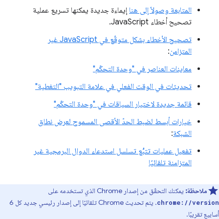
المتابعة وصولاً إلى هنا
إيماءة جديدة يمكنها تسريع عملية
تصحيح أخطاء JavaScript.
تصحيح الأخطاء بشكل متوقّع في JavaScript غير
المتزامن
:
معاينات العناصر في "وحدة التحكّم"
تحديثات في الوقت الفعلي في علامة التبويب "التغطية"
قائمة جديدة لاختيار السياقات في "وحدة التحكّم"
خيارات أبسط لضبط الحدّ الأقصى المسموح لعرض نطاق
الشبكة
:
تفعيل عمليات تتبُّع تسلسل استدعاء الدوال البرمجية غير
المتزامنة تلقائيًا
ملاحظة:
يمكنك التحقّق من إصدار Chrome الذي تستخدمه على
. يتم تحديث Chrome تلقائيًا إلى إصدار رئيسي جديد كل 6
chrome://version
أسابيع تقريبًا.