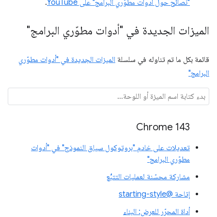
"نصائح حول أدوات مطوّري البرامج" على YouTube
.
الميزات الجديدة في "أدوات مطوّري البرامج"
قائمة بكل ما تم تناوله في سلسلة
الميزات الجديدة في "أدوات مطوّري
البرامج"
Chrome 143
تعديلات على خادم "بروتوكول سياق النموذج" في "أدوات
مطوّري البرامج"
مشاركة محسّنة لعمليات التتبُّع
إتاحة @starting-style
أداة المحرّر للعرض: البناء