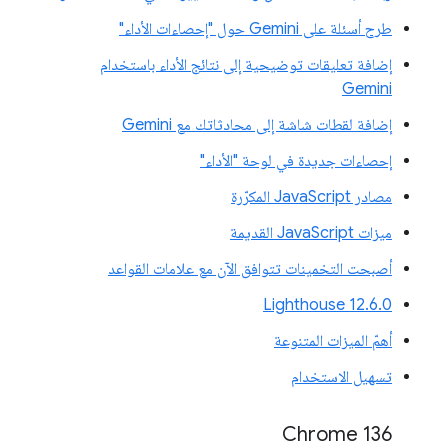
طرح أسئلة على Gemini حول "إحصاءات الأداء"
إضافة تعليقات توضيحية إلى نتائج الأداء باستخدام
Gemini
إضافة لقطات شاشة إلى محادثاتك مع Gemini
إحصاءات جديدة في لوحة "الأداء"
مصادر JavaScript المكرّرة
ميزات JavaScript القديمة
أصبحت التخمينات تتوافق الآن مع علامات القواعد
‫Lighthouse 12.6.0
أهمّ الميزات المتنوعة
تسهيل الاستخدام
Chrome 136