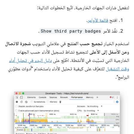
لتفعيل شارات الجهات الخارجية، اتّبِع الخطوات التالية:
افتح
قائمة الأوامر
.
نفِّذ الأمر
Show third party badges
.
استخدِم الخيار
تجميع حسب المنتج
في علامتَي التبويب
شجرة الاتصال
و
من الأسفل إلى الأعلى
لتجميع نشاط تسجيل الأداء حسب الجهات
الخارجية التي تسبّبت في الأنشطة. اطّلِع على
دليل البدء في تحليل أداء
وقت التشغيل
للتعرّف على كيفية تحليل الأداء باستخدام "أدوات مطوّري
البرامج".