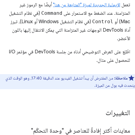
تعمل
الإيماءة الجديدة لميزة "المتابعة من هنا"
أيضًا مع الرموز غير
المتزامنة. عند الضغط مع الاستمرار على
Command
(في نظام التشغيل
Mac) أو
Control
(في نظام التشغيل Windows أو Linux)، تبرز
أداة DevTools الوجهات غير المتزامنة التي يمكن الانتقال إليها باللون
الأخضر.
اطّلِع على العرض التوضيحي أدناه من جلسة DevTools في مؤتمر I/O
للحصول على مثال.
ملاحظة:
من المفترض أن يبدأ تشغيل الفيديو عند الدقيقة 17:40، وهو الوقت الذي
يتحدث فيه بول عن الميزة.
التغييرات
معاينات أكثر إفادةً للعناصر في "وحدة التحكّم"