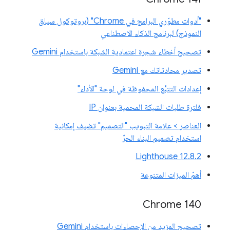
"أدوات مطوّري البرامج في Chrome" (بروتوكول سياق
النموذج) لبرنامج الذكاء الاصطناعي
تصحيح أخطاء شجرة اعتمادية الشبكة باستخدام Gemini
تصدير محادثاتك مع Gemini
إعدادات التتبُّع المحفوظة في لوحة "الأداء"
فلترة طلبات الشبكة المحمية بعنوان IP
العناصر > علامة التبويب "التصميم" تضيف إمكانية
استخدام تصميم البناء الحرّ
‫Lighthouse 12.8.2
أهمّ الميزات المتنوعة
Chrome 140
تصحيح المزيد من الإحصاءات باستخدام Gemini