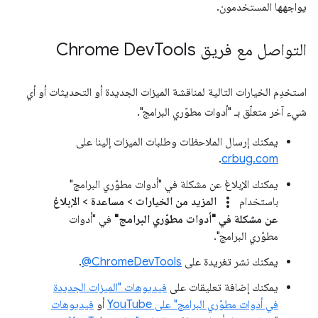
يواجهها المستخدمون.
التواصل مع فريق Chrome Dev
Tools
استخدِم الخيارات التالية لمناقشة الميزات الجديدة أو التحديثات أو أي
شيء آخر متعلّق بـ "أدوات مطوّري البرامج".
يمكنك إرسال الملاحظات وطلبات الميزات إلينا على
.
crbug.com
يمكنك الإبلاغ عن مشكلة في "أدوات مطوّري البرامج"
more_vert
باستخدام
المزيد من الخيارات
>
مساعدة
>
الإبلاغ
عن مشكلة في "أدوات مطوّري البرامج"
في "أدوات
مطوّري البرامج".
يمكنك نشر تغريدة على
‎@ChromeDevTools
.
يمكنك إضافة تعليقات على
فيديوهات "الميزات الجديدة
في أدوات مطوّري البرامج" على YouTube
أو
فيديوهات