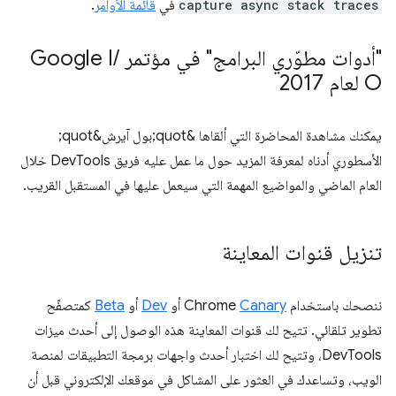
capture async stack traces
في
قائمة الأوامر
.
"أدوات مطوّري البرامج" في مؤتمر Google I
/
O لعام 2017
يمكنك مشاهدة المحاضرة التي ألقاها &quot;بول آيرش&quot;
الأسطوري أدناه لمعرفة المزيد حول ما عمل عليه فريق DevTools خلال
العام الماضي والمواضيع المهمة التي سيعمل عليها في المستقبل القريب.
تنزيل قنوات المعاينة
ننصحك باستخدام Chrome
Canary
أو
Dev
أو
Beta
كمتصفّح
تطوير تلقائي. تتيح لك قنوات المعاينة هذه الوصول إلى أحدث ميزات
DevTools، وتتيح لك اختبار أحدث واجهات برمجة التطبيقات لمنصة
الويب، وتساعدك في العثور على المشاكل في موقعك الإلكتروني قبل أن