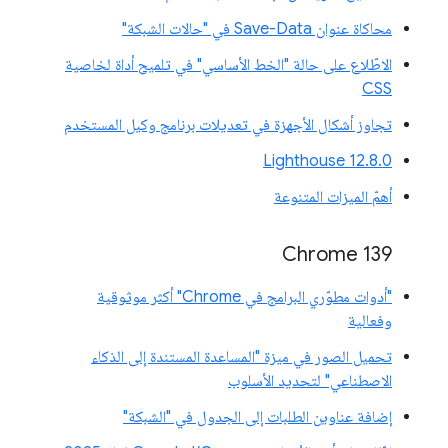
محاكاة عنوان Save-Data في "حالات الشبكة"
الاطّلاع على حالة "الخط الأساسي" في تلميح أداة لخاصية
CSS
تجاوز أشكال الأجهزة في تعديلات برنامج وكيل المستخدم
‫Lighthouse 12.8.0
أهمّ الميزات المتنوعة
‫Chrome 139
"أدوات مطوّري البرامج في Chrome" أكثر موثوقية
وفعالية
تحميل الصور في ميزة "المساعدة المستندة إلى الذكاء
الاصطناعي" لتحديد الأسلوب
إضافة عناوين الطلبات إلى الجدول في "الشبكة"