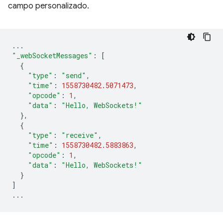
campo personalizado.
...
"_webSocketMessages"
:
[
{
"type"
:
"send"
,
"time"
:
1558730482.5071473
,
"opcode"
:
1
,
"data"
:
"Hello, WebSockets!"
},
{
"type"
:
"receive"
,
"time"
:
1558730482.5883863
,
"opcode"
:
1
,
"data"
:
"Hello, WebSockets!"
}
]
...