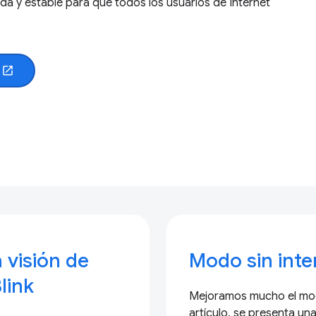
da y estable para que todos los usuarios de Internet
m
open_in_new
a visión de
Modo sin inte
link
Mejoramos mucho el modo
artículo, se presenta un