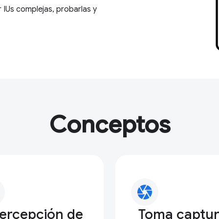
 IUs complejas, probarlas y
Conceptos
camera
tercepción de
Toma captu