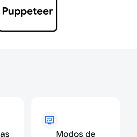
display_settings
ras
Modos de