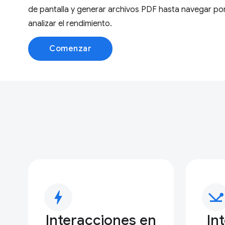
de pantalla y generar archivos PDF hasta navegar por
analizar el rendimiento.
Comenzar
bolt
network_ping
Interacciones en
In