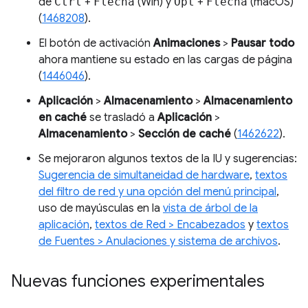
de
Ctrl
+
Flecha
(Win) y
Opt
+
Flecha
(macOS)
(
1468208
).
El botón de activación
Animaciones
>
Pausar todo
ahora mantiene su estado en las cargas de página
(
1446046
).
Aplicación
>
Almacenamiento
>
Almacenamiento
en caché
se trasladó a
Aplicación
>
Almacenamiento
>
Sección de caché
(
1462622
).
Se mejoraron algunos textos de la IU y sugerencias:
Sugerencia de simultaneidad de hardware
,
textos
del filtro de red y una opción del menú principal
,
uso de mayúsculas en la
vista de árbol de la
aplicación
,
textos de Red > Encabezados
y
textos
de Fuentes > Anulaciones y sistema de archivos
.
Nuevas funciones experimentales