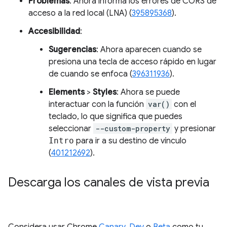
Problemas
: Ahora informa los errores de CORS de
acceso a la red local (LNA) (
395895368
).
Accesibilidad
:
Sugerencias
: Ahora aparecen cuando se
presiona una tecla de acceso rápido en lugar
de cuando se enfoca (
396311936
).
Elements
>
Styles
: Ahora se puede
interactuar con la función
var()
con el
teclado, lo que significa que puedes
seleccionar
--custom-property
y presionar
Intro
para ir a su destino de vínculo
(
401212692
).
Descarga los canales de vista previa