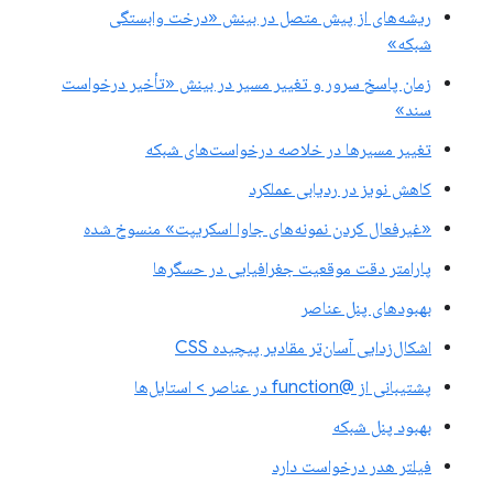
ریشه‌های از پیش متصل در بینش «درخت وابستگی
شبکه»
زمان پاسخ سرور و تغییر مسیر در بینش «تأخیر درخواست
سند»
تغییر مسیرها در خلاصه درخواست‌های شبکه
کاهش نویز در ردیابی عملکرد
«غیرفعال کردن نمونه‌های جاوا اسکریپت» منسوخ شده
پارامتر دقت موقعیت جغرافیایی در حسگرها
بهبودهای پنل عناصر
اشکال‌زدایی آسان‌تر مقادیر پیچیده CSS
پشتیبانی از @function در عناصر > استایل‌ها
بهبود پنل شبکه
فیلتر هدر درخواست دارد