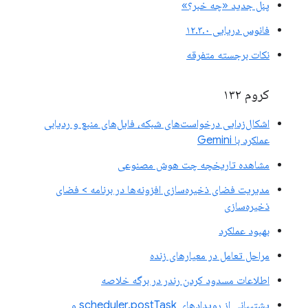
پنل جدید «چه خبر؟»
فانوس دریایی ۱۲.۳.۰
نکات برجسته متفرقه
کروم ۱۳۲
اشکال‌زدایی درخواست‌های شبکه، فایل‌های منبع و ردیابی
عملکرد با Gemini
مشاهده تاریخچه چت هوش مصنوعی
مدیریت فضای ذخیره‌سازی افزونه‌ها در برنامه > فضای
ذخیره‌سازی
بهبود عملکرد
مراحل تعامل در معیارهای زنده
اطلاعات مسدود کردن رندر در برگه خلاصه
پشتیبانی از رویدادهای scheduler.postTask و