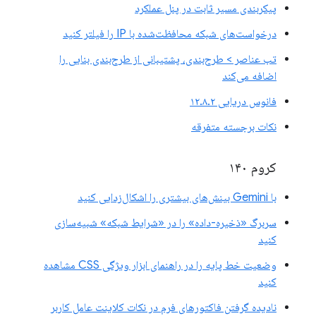
پیکربندی مسیر ثابت در پنل عملکرد
درخواست‌های شبکه محافظت‌شده با IP را فیلتر کنید
تب عناصر > طرح‌بندی، پشتیبانی از طرح‌بندی بنایی را
اضافه می‌کند
فانوس دریایی ۱۲.۸.۲
نکات برجسته متفرقه
کروم ۱۴۰
با Gemini بینش‌های بیشتری را اشکال‌زدایی کنید
سربرگ «ذخیره-داده» را در «شرایط شبکه» شبیه‌سازی
کنید
وضعیت خط پایه را در راهنمای ابزار ویژگی CSS مشاهده
کنید
نادیده گرفتن فاکتورهای فرم در نکات کلاینت عامل کاربر