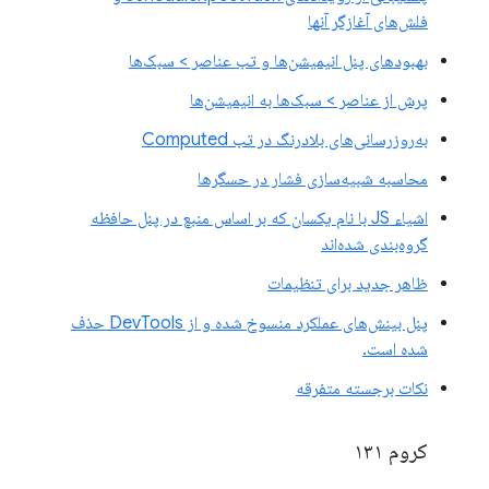
فلش‌های آغازگر آنها
بهبودهای پنل انیمیشن‌ها و تب عناصر > سبک‌ها
پرش از عناصر > سبک‌ها به انیمیشن‌ها
به‌روزرسانی‌های بلادرنگ در تب Computed
محاسبه شبیه‌سازی فشار در حسگرها
اشیاء JS با نام یکسان که بر اساس منبع در پنل حافظه
گروه‌بندی شده‌اند
ظاهر جدید برای تنظیمات
پنل بینش‌های عملکرد منسوخ شده و از DevTools حذف
شده است.
نکات برجسته متفرقه
کروم ۱۳۱