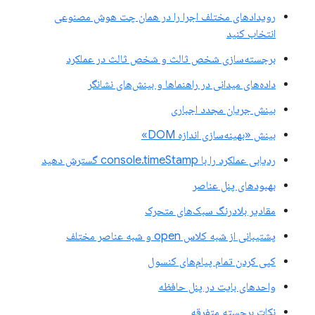
رویدادهای مختلف اجرا را در همان چت هوش مصنوعی
انتخاب کنید
برجسته‌سازی شخص ثالث و شخص ثالث در عملکرد
داده‌های میدانی در راهنماها و بینش‌های نشانگر
بینش جریان مجدد اجباری
بینش «بهینه‌سازی اندازه DOM»
ردیابی عملکرد را با console.timeStamp گسترش دهید
بهبودهای پنل عناصر
مقادیر بلادرنگ سبک‌های متحرک
پشتیبانی از شبه کلاس open و شبه عناصر مختلف
کپی کردن تمام پیام‌های کنسول
واحدهای بایت در پنل حافظه
نکات برجسته متفرقه