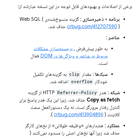
برخی از اصلاحات و بهبودهای قابل توجه در این نسخه عبارتند از:
برنامه
>
ذخیره‌سازی
: گزینه منسوخ‌شده‌ی Web SQL (
) حذف شد.
crbug.com/412707590
عناصر
:
به طور پیش‌فرض
، برجسته‌سازی مشکلات
مربوط به عناصر و ویژگی‌ها در DOM
فعال
است.
سبک‌ها
: مقدار
clip
به گزینه‌های تکمیل
خودکار
overflow
اضافه شد.
شبکه
: هدر HTTP
Referrer-Policy
از گزینه
Copy as fetch
حذف شد، زیرا این یک هدر پاسخ برای
کنترل رفتار مرورگر است، نه یک دستورالعمل سمت
کلاینت (
crbug.com/413904896
).
عملکرد
: هشدارهای «وظیفه طولانی» از نخ‌های کارگر
حذف شد زیرا آنها نخ‌های اصلی را مسدود نمی‌کنند (