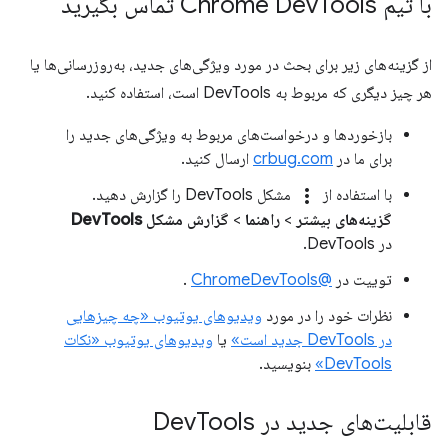
با تیم Chrome Dev
Tools تماس بگیرید
از گزینه‌های زیر برای بحث در مورد ویژگی‌های جدید، به‌روزرسانی‌ها یا
هر چیز دیگری که مربوط به DevTools است، استفاده کنید.
بازخوردها و درخواست‌های مربوط به ویژگی‌های جدید را
برای ما در
crbug.com
ارسال کنید.
more_vert
با استفاده از
مشکل DevTools را گزارش دهید.
گزینه‌های بیشتر
>
راهنما
>
گزارش مشکل DevTools
در DevTools.
توییت در
@ChromeDevTools
.
نظرات خود را در مورد
ویدیوهای یوتیوب «چه چیزهایی
در DevTools جدید است»
یا
ویدیوهای یوتیوب «نکات
DevTools»
بنویسید.
قابلیت‌های جدید در Dev
Tools