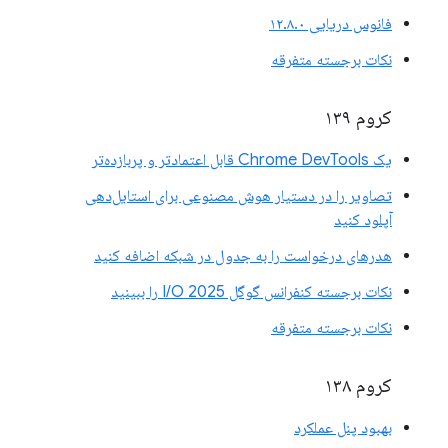
فانوس دریایی ۱۲.۸.۰
نکات برجسته متفرقه
کروم ۱۳۹
یک Chrome DevTools قابل اعتمادتر و پربازده‌تر
تصاویر را در دستیار هوش مصنوعی برای استایل‌دهی
آپلود کنید
هدرهای درخواست را به جدول در شبکه اضافه کنید
نکات برجسته کنفرانس گوگل I/O 2025 را ببینید
نکات برجسته متفرقه
کروم ۱۳۸
بهبود پنل عملکرد