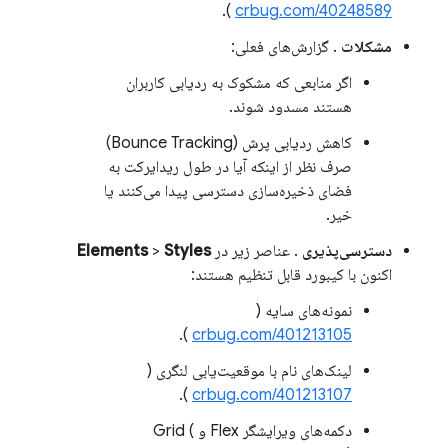
).
crbug.com/40248589
مشکلات
. گزارش‌های فعلی:
اگر منابعی که مشکوک به ردیابی کاربران
هستند مسدود شوند.
کاهش ردیابی پرش (Bounce Tracking)
صرف نظر از اینکه آیا در طول ریدایرکت به
فضای ذخیره‌سازی دسترسی پیدا می‌کنند یا
خیر.
دسترسی‌پذیری
. عناصر زیر در
Styles
>
Elements
اکنون با کیبورد قابل تنظیم هستند:
نمونه‌های سایه (
).
crbug.com/401213105
لینک‌های نام با موقعیت‌یابی لنگری (
).
crbug.com/401213107
دکمه‌های ویرایشگر Flex و Grid (