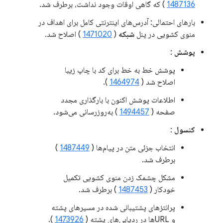
1487136
) که گاهی اوقات وجود نداشت، برطرف شد.
بارهای احتمالی: آدرس‌های اینترنتی کامل برای اهداف در
منوی کشویی در پنل
شبکه
(
1471020
) اصلاح شد.
پوشش
:
پوشش خط به خط برای کد با چاپ زیبا
اصلاح شد (
1464974
).
اطلاعات پوشش اکنون با بارگذاری مجدد
صفحه (
1494457
) به‌روزرسانی می‌شود.
کنسول
:
انتخاب جزئی متن در پیام‌ها (
1487449
)
برطرف شد.
مشکل چشمک زدن منوی کشویی تکمیل
خودکار (
1487453
) برطرف شد.
پرانتزهای پشتیبانی شده در مسیرهای پشته
و URLها در ردیابی‌های پشته (
1473926
).