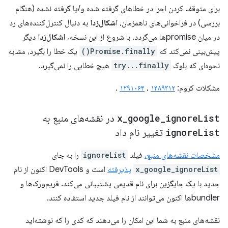
برای متوقف کردن اجرا در خطاهای گرفته شده و/یا گرفته نشده (هنگام
بررسی) در فراخوانی‌های ناهمزمان،
اشکال‌زدا
به دنبال کنترل‌کننده‌های رد
در میان promiseها می‌گردد. با شروع از این نسخه،
اشکال‌زدا
دیگر
پیش‌بینی نمی‌کند که
Promise.finally()
یک خطا را بگیرد، مشابه
نحوه‌ای که بلوک
try...finally
هیچ خطایی را نمی‌گیرد.
مشکلات کروم:
۱۴۸۹۳۱۲
،
۱۲۹۱۰۶۴
.
List
ignore
_
google
_
x
در نقشه‌های منبع به
List
ignore
تغییر نام داد
مشخصات نقشه‌های منبع،
فیلد
ignoreList
را به جای
x_google_ignoreList
پذیرفته
است و DevTools اکنون از نام
جدید با یک جایگزین برای نام قدیمی پشتیبانی می‌کند. فریم‌ورک‌ها و
bundlerها اکنون می‌توانند از نام فیلد جدید استفاده کنند.
نقشه‌های منبع به شما این امکان را می‌دهند که کدی را که نوشته‌اید