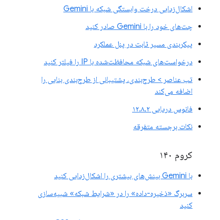
اشکال‌زدایی درخت وابستگی شبکه با Gemini
چت‌های خود را با Gemini صادر کنید
پیکربندی مسیر ثابت در پنل عملکرد
درخواست‌های شبکه محافظت‌شده با IP را فیلتر کنید
تب عناصر > طرح‌بندی، پشتیبانی از طرح‌بندی بنایی را
اضافه می‌کند
فانوس دریایی ۱۲.۸.۲
نکات برجسته متفرقه
کروم ۱۴۰
با Gemini بینش‌های بیشتری را اشکال‌زدایی کنید
سربرگ «ذخیره-داده» را در «شرایط شبکه» شبیه‌سازی
کنید