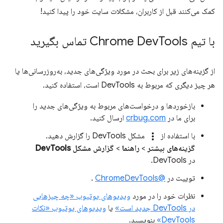
کمک می‌کنند قبل از کاربران، مشکلات سایت خود را پیدا کنید!
با تیم Chrome Dev
Tools تماس بگیرید
از گزینه‌های زیر برای بحث در مورد ویژگی‌های جدید، به‌روزرسانی‌ها یا
هر چیز دیگری که مربوط به DevTools است، استفاده کنید.
بازخوردها و درخواست‌های مربوط به ویژگی‌های جدید را
برای ما در
crbug.com
ارسال کنید.
more_vert
با استفاده از
مشکل DevTools را گزارش دهید.
گزینه‌های بیشتر
>
راهنما
>
گزارش مشکل DevTools
در DevTools.
توییت در
@ChromeDevTools
.
نظرات خود را در مورد
ویدیوهای یوتیوب «چه چیزهایی
در DevTools جدید است»
یا
ویدیوهای یوتیوب «نکات
DevTools»
بنویسید.