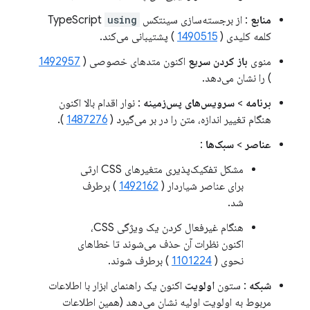
منابع
: از برجسته‌سازی سینتکس TypeScript
using
کلمه کلیدی (
1490515
) پشتیبانی می‌کند.
منوی
باز کردن سریع
اکنون متدهای خصوصی (
1492957
) را نشان می‌دهد.
برنامه
>
سرویس‌های پس‌زمینه
: نوار اقدام بالا اکنون
هنگام تغییر اندازه، متن را در بر می‌گیرد (
1487276
).
عناصر
>
سبک‌ها
:
مشکل تفکیک‌پذیری متغیرهای CSS ارثی
برای عناصر شیاردار (
1492162
) برطرف
شد.
هنگام غیرفعال کردن یک ویژگی CSS،
اکنون نظرات آن حذف می‌شوند تا خطاهای
نحوی (
1101224
) برطرف شوند.
شبکه
: ستون
اولویت
اکنون یک راهنمای ابزار با اطلاعات
مربوط به اولویت اولیه نشان می‌دهد (همین اطلاعات