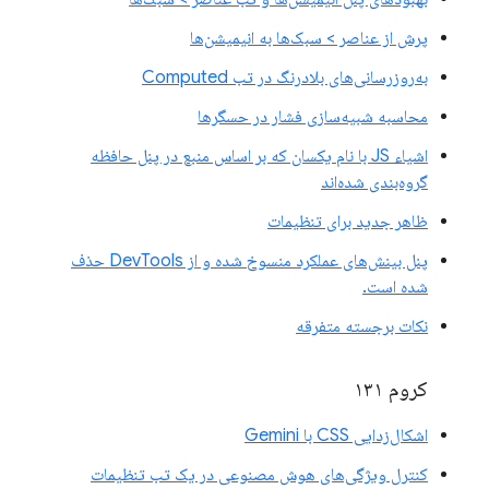
پرش از عناصر > سبک‌ها به انیمیشن‌ها
به‌روزرسانی‌های بلادرنگ در تب Computed
محاسبه شبیه‌سازی فشار در حسگرها
اشیاء JS با نام یکسان که بر اساس منبع در پنل حافظه
گروه‌بندی شده‌اند
ظاهر جدید برای تنظیمات
پنل بینش‌های عملکرد منسوخ شده و از DevTools حذف
شده است.
نکات برجسته متفرقه
کروم ۱۳۱
اشکال‌زدایی CSS با Gemini
کنترل ویژگی‌های هوش مصنوعی در یک تب تنظیمات