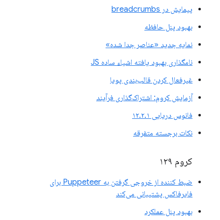
پیمایش در breadcrumbs
بهبود پنل حافظه
نمایه جدید «عناصر جدا شده»
نامگذاری بهبود یافته اشیاء ساده JS
غیرفعال کردن قالب‌بندی پویا
آزمایش کروم: اشتراک‌گذاری فرآیند
فانوس دریایی ۱۲.۲.۱
نکات برجسته متفرقه
کروم ۱۲۹
ضبط کننده از خروجی گرفتن به Puppeteer برای
فایرفاکس پشتیبانی می‌کند
بهبود پنل عملکرد