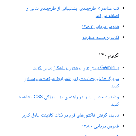
تب عناصر > طرح‌بندی، پشتیبانی از طرح‌بندی بنایی را
اضافه می‌کند
فانوس دریایی ۱۲.۸.۲
نکات برجسته متفرقه
کروم ۱۴۰
با Gemini بینش‌های بیشتری را اشکال‌زدایی کنید
سربرگ «ذخیره-داده» را در «شرایط شبکه» شبیه‌سازی
کنید
وضعیت خط پایه را در راهنمای ابزار ویژگی CSS مشاهده
کنید
نادیده گرفتن فاکتورهای فرم در نکات کلاینت عامل کاربر
فانوس دریایی ۱۲.۸.۰