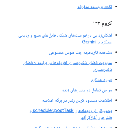
نکات برجسته متفرقه
کروم ۱۳۲
اشکال‌زدایی درخواست‌های شبکه، فایل‌های منبع و ردیابی
عملکرد با Gemini
مشاهده تاریخچه چت هوش مصنوعی
مدیریت فضای ذخیره‌سازی افزونه‌ها در برنامه > فضای
ذخیره‌سازی
بهبود عملکرد
مراحل تعامل در معیارهای زنده
اطلاعات مسدود کردن رندر در برگه خلاصه
پشتیبانی از رویدادهای scheduler.postTask و
فلش‌های آغازگر آنها
بهبودهای پنل انیمیشن‌ها و تب عناصر > سبک‌ها