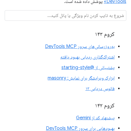
DevTools»
پوشش داده شده است.
کروم ۱۴۳
به‌روزرسانی‌های سرور DevTools MCP
اشتراک‌گذاری ردیابی بهبود یافته
پشتیبانی از @starting-style
ابزارک ویرایشگر برای نمایش: masonry
فانوس دریایی ۱۳
کروم ۱۴۲
پیشنهاد کد از Gemini
بهبودهایی برای سرور DevTools MCP