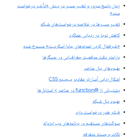
زمان پاسخ سرور و تغییر مسیر در بینش «تأخیر درخواست
سند»
تغییر مسیرها در خلاصه درخواست‌های شبکه
کاهش نویز در ردیابی عملکرد
«غیرفعال کردن نمونه‌های جاوا اسکریپت» منسوخ شده
پارامتر دقت موقعیت جغرافیایی در حسگرها
بهبودهای پنل عناصر
اشکال‌زدایی آسان‌تر مقادیر پیچیده CSS
پشتیبانی از @function در عناصر > استایل‌ها
بهبود پنل شبکه
فیلتر هدر درخواست دارد
سوکت‌های مستقیم در برنامه‌های وب ایزوله
نکات برجسته متفرقه