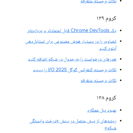
نکات برجسته متفرقه
کروم ۱۳۹
یک Chrome DevTools قابل اعتمادتر و پربازده‌تر
تصاویر را در دستیار هوش مصنوعی برای استایل‌دهی
آپلود کنید
هدرهای درخواست را به جدول در شبکه اضافه کنید
نکات برجسته کنفرانس گوگل I/O 2025 را ببینید
نکات برجسته متفرقه
کروم ۱۳۸
بهبود پنل عملکرد
ریشه‌های از پیش متصل در بینش «درخت وابستگی
شبکه»