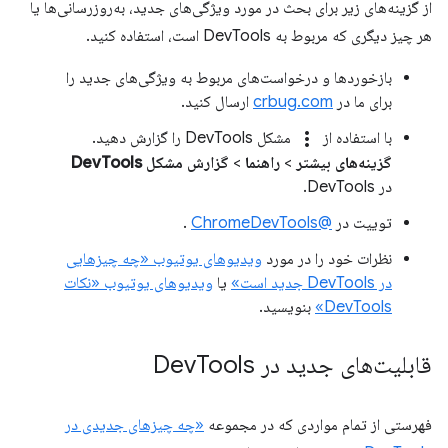
از گزینه‌های زیر برای بحث در مورد ویژگی‌های جدید، به‌روزرسانی‌ها یا
هر چیز دیگری که مربوط به DevTools است، استفاده کنید.
بازخوردها و درخواست‌های مربوط به ویژگی‌های جدید را
برای ما در
crbug.com
ارسال کنید.
more_vert
با استفاده از
مشکل DevTools را گزارش دهید.
گزینه‌های بیشتر
>
راهنما
>
گزارش مشکل DevTools
در DevTools.
توییت در
@ChromeDevTools
.
نظرات خود را در مورد
ویدیوهای یوتیوب «چه چیزهایی
در DevTools جدید است»
یا
ویدیوهای یوتیوب «نکات
DevTools»
بنویسید.
قابلیت‌های جدید در Dev
Tools
فهرستی از تمام مواردی که در مجموعه
«چه چیزهای جدیدی در