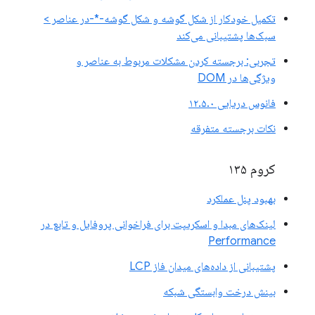
تکمیل خودکار از شکل گوشه و شکل گوشه-*-در عناصر >
سبک‌ها پشتیبانی می‌کند
تجربی: برجسته کردن مشکلات مربوط به عناصر و
ویژگی‌ها در DOM
فانوس دریایی ۱۲.۵.۰
نکات برجسته متفرقه
کروم ۱۳۵
بهبود پنل عملکرد
لینک‌های مبدا و اسکریپت برای فراخوانی پروفایل و تابع در
Performance
پشتیبانی از داده‌های میدان فاز LCP
بینش درخت وابستگی شبکه