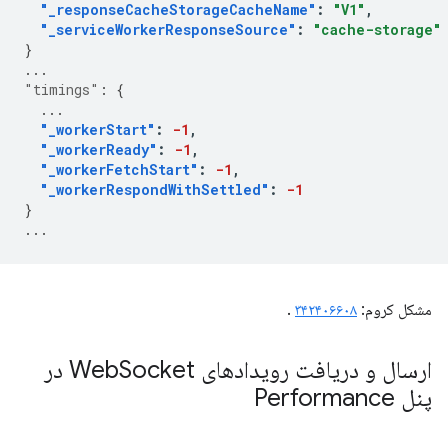
"_responseCacheStorageCacheName"
:
"V1"
,
"_serviceWorkerResponseSource"
:
"cache-storage"
}
...
"timings"
:
{
...
"_workerStart"
:
-1
,
"_workerReady"
:
-1
,
"_workerFetchStart"
:
-1
,
"_workerRespondWithSettled"
:
-1
}
...
مشکل کروم:
۳۴۲۴۰۶۶۰۸
.
ارسال و دریافت رویدادهای Web
Socket در
پنل Performance