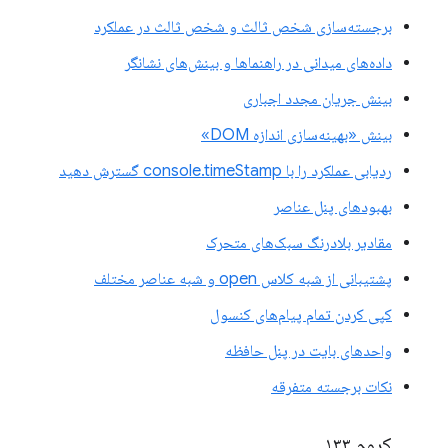
برجسته‌سازی شخص ثالث و شخص ثالث در عملکرد
داده‌های میدانی در راهنماها و بینش‌های نشانگر
بینش جریان مجدد اجباری
بینش «بهینه‌سازی اندازه DOM»
ردیابی عملکرد را با console.timeStamp گسترش دهید
بهبودهای پنل عناصر
مقادیر بلادرنگ سبک‌های متحرک
پشتیبانی از شبه کلاس open و شبه عناصر مختلف
کپی کردن تمام پیام‌های کنسول
واحدهای بایت در پنل حافظه
نکات برجسته متفرقه
کروم ۱۳۳