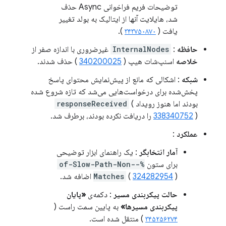
توضیحات فریم فراخوانی Async حذف
شد، هایلایت آنها از ایتالیک به بولد تغییر
یافت (
۳۴۳۷۵۰۸۷۰
).
حافظه
:
InternalNodes
غیرضروری با اندازه صفر از
خلاصه
اسنپ‌شات هیپ (
340200025
) حذف شدند.
شبکه
: اشکالی که مانع از پیش‌نمایش محتوای پاسخ
پخش‌شده برای درخواست‌هایی می‌شد که تازه شروع شده
بودند اما هنوز رویداد
(
responseReceived
) را دریافت نکرده بودند، برطرف شد.
338340752
عملکرد
:
آمار انتخابگر
: یک راهنمای ابزار توضیحی
برای ستون
%-of-Slow-Path-Non-
) اضافه شد.
324282954
(
Matches
حالت پیکربندی مسیر
: دکمه‌ی
«پایان
پیکربندی مسیرها»
به پایین سمت راست (
۳۴۵۲۵۶۲۷۴
) منتقل شده است.