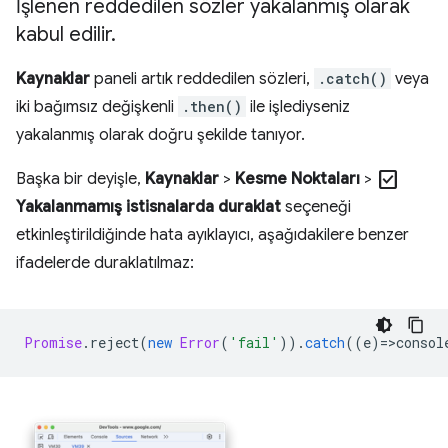
İşlenen reddedilen sözler yakalanmış olarak
kabul edilir
.
Kaynaklar
paneli artık reddedilen sözleri,
.catch()
veya
iki bağımsız değişkenli
.then()
ile işlediyseniz
yakalanmış olarak doğru şekilde tanıyor.
check_box
Başka bir deyişle,
Kaynaklar
>
Kesme Noktaları
>
Yakalanmamış istisnalarda duraklat
seçeneği
etkinleştirildiğinde hata ayıklayıcı, aşağıdakilere benzer
ifadelerde duraklatılmaz:
Promise
.
reject
(
new
Error
(
'fail'
)).
catch
((
e
)
=
>
consol