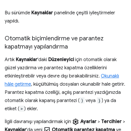
Bu sürümde
Kaynaklar
panelinde çeşitli iyileştirmeler
yapıldı.
Otomatik biçimlendirme ve parantez
kapatmayı yapılandırma
Artık
Kaynaklar
'daki
Düzenleyici
için otomatik olarak
güzel yazdırma ve parantez kapatma özelliklerini
etkinleştirebilir veya devre dışı bırakabilirsiniz.
Okunaklı
hâle getirme
, küçültülmüş dosyaları okunabilir hale getirir.
Parantez kapatma özelliği, açılış parantezi yazdığınızda
otomatik olarak kapanış parantezi (
)
veya
}
) ya da
etiket (
>
) ekler.
settings
İlgili davranışı yapılandırmak için
Ayarlar
>
Tercihler
>
check_box
Kaynaklar
'da yeni
Otomatik parantez kapatma
ve