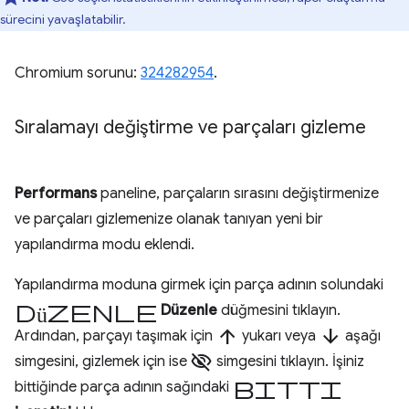
sürecini yavaşlatabilir.
Chromium sorunu:
324282954
.
Sıralamayı değiştirme ve parçaları gizleme
Performans
paneline, parçaların sırasını değiştirmenize
ve parçaları gizlemenize olanak tanıyan yeni bir
yapılandırma modu eklendi.
Yapılandırma moduna girmek için parça adının solundaki
düzenle
Düzenle
düğmesini tıklayın.
arrow_upward
arrow_downward
Ardından, parçayı taşımak için
yukarı veya
aşağı
visibility_off
simgesini, gizlemek için ise
simgesini tıklayın. İşiniz
bitti
bittiğinde parça adının sağındaki