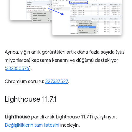
Ayrıca, yığın anlık görüntüleri artık daha fazla sayıda (yüz
milyonlarca) kapsama kenarını ve düğümü destekliyor
(
332350576
).
Chromium sorunu:
327337527
.
Lighthouse 11
.
7
.
1
Lighthouse
paneli artık Lighthouse 11.7.1'i çalıştırıyor.
Değişikliklerin tam listesini
inceleyin.