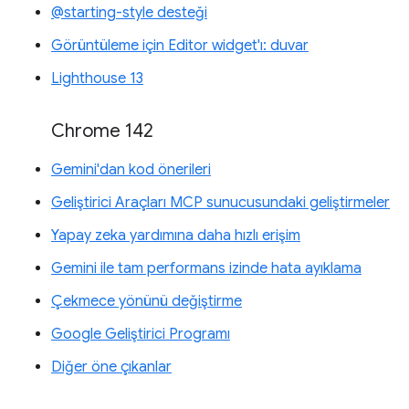
@starting-style desteği
Görüntüleme için Editor widget'ı: duvar
Lighthouse 13
Chrome 142
Gemini'dan kod önerileri
Geliştirici Araçları MCP sunucusundaki geliştirmeler
Yapay zeka yardımına daha hızlı erişim
Gemini ile tam performans izinde hata ayıklama
Çekmece yönünü değiştirme
Google Geliştirici Programı
Diğer öne çıkanlar