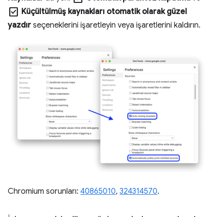
check_box
Küçültülmüş kaynakları otomatik olarak güzel
yazdır
seçeneklerini işaretleyin veya işaretlerini kaldırın.
Chromium sorunları:
40865010
,
324314570
.