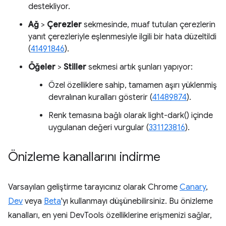
destekliyor.
Ağ
>
Çerezler
sekmesinde, muaf tutulan çerezlerin
yanıt çerezleriyle eşlenmesiyle ilgili bir hata düzeltildi
(
41491846
).
Öğeler
>
Stiller
sekmesi artık şunları yapıyor:
Özel özelliklere sahip, tamamen aşırı yüklenmiş
devralınan kuralları gösterir (
41489874
).
Renk temasına bağlı olarak light-dark() içinde
uygulanan değeri vurgular (
331123816
).
Önizleme kanallarını indirme
Varsayılan geliştirme tarayıcınız olarak Chrome
Canary
,
Dev
veya
Beta
'yı kullanmayı düşünebilirsiniz. Bu önizleme
kanalları, en yeni DevTools özelliklerine erişmenizi sağlar,