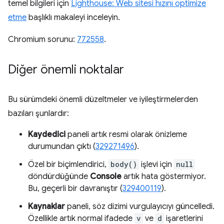
temel bilgileri için
Lighthouse: Web sitesi hızını optimize
etme
başlıklı makaleyi inceleyin.
Chromium sorunu:
772558
.
Diğer önemli noktalar
Bu sürümdeki önemli düzeltmeler ve iyileştirmelerden
bazıları şunlardır:
Kaydedici
paneli artık resmi olarak önizleme
durumundan çıktı (
329271496
).
Özel bir biçimlendirici,
body()
işlevi için
null
döndürdüğünde
Console
artık hata göstermiyor.
Bu, geçerli bir davranıştır (
329400119
).
Kaynaklar
paneli, söz dizimi vurgulayıcıyı güncelledi.
Özellikle artık normal ifadede
v
ve
d
işaretlerini