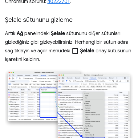
Chromium sorunu:
40222701
.
Şelale sütununu gizleme
Artık
Ağ
panelindeki
Şelale
sütununu diğer sütunları
gizlediğiniz gibi gizleyebilirsiniz. Herhangi bir sütun adını
check_box_outline_blank
sağ tıklayın ve açılır menüdeki
Şelale
onay kutusunun
işaretini kaldırın.