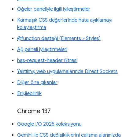
Öğeler paneliyle ilgili iyileştirmeler
Karmaşık CSS değerlerinde hata ayıklamayı
kolaylaştırma
@function desteği (Elements > Styles)
Ağ paneli iyileştirmeleri
has-request-header filtresi
Yalıtılmış web uygulamalarında Direct Sockets
Diğer öne çıkanlar
Erişilebilirlik
Chrome 137
Google I/O 2025 koleksiyonu
Gemini ile CSS değişikliklerini çalışma alanınızda