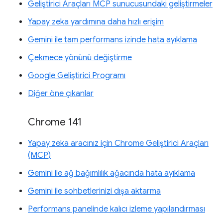
Geliştirici Araçları MCP sunucusundaki geliştirmeler
Yapay zeka yardımına daha hızlı erişim
Gemini ile tam performans izinde hata ayıklama
Çekmece yönünü değiştirme
Google Geliştirici Programı
Diğer öne çıkanlar
Chrome 141
Yapay zeka aracınız için Chrome Geliştirici Araçları
(MCP)
Gemini ile ağ bağımlılık ağacında hata ayıklama
Gemini ile sohbetlerinizi dışa aktarma
Performans panelinde kalıcı izleme yapılandırması