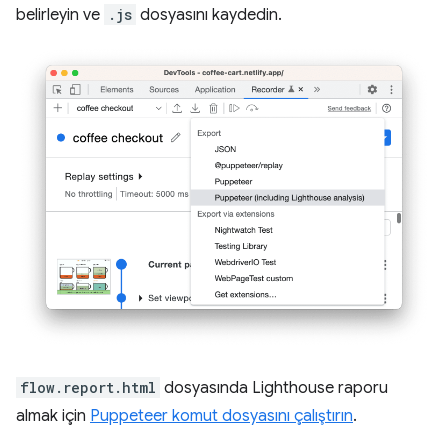
belirleyin ve
.js
dosyasını kaydedin.
flow.report.html
dosyasında Lighthouse raporu
almak için
Puppeteer komut dosyasını çalıştırın
.