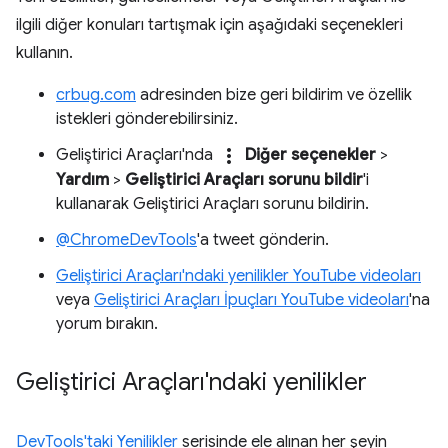
ilgili diğer konuları tartışmak için aşağıdaki seçenekleri
kullanın.
crbug.com
adresinden bize geri bildirim ve özellik
istekleri gönderebilirsiniz.
more_vert
Geliştirici Araçları'nda
Diğer seçenekler
>
Yardım
>
Geliştirici Araçları sorunu bildir
'i
kullanarak Geliştirici Araçları sorunu bildirin.
@ChromeDevTools
'a tweet gönderin.
Geliştirici Araçları'ndaki yenilikler YouTube videoları
veya
Geliştirici Araçları İpuçları YouTube videoları
'na
yorum bırakın.
Geliştirici Araçları'ndaki yenilikler
DevTools'taki Yenilikler
serisinde ele alınan her şeyin