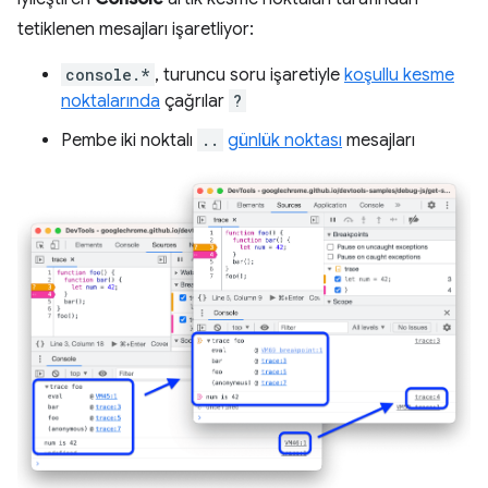
tetiklenen mesajları işaretliyor:
console.*
, turuncu soru işaretiyle
koşullu kesme
noktalarında
çağrılar
?
Pembe iki noktalı
..
günlük noktası
mesajları