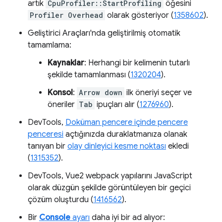
artık
CpuProfiler::StartProfiling
öğesini
Profiler Overhead
olarak gösteriyor (
1358602
).
Geliştirici Araçları'nda geliştirilmiş otomatik
tamamlama:
Kaynaklar
: Herhangi bir kelimenin tutarlı
şekilde tamamlanması (
1320204
).
Konsol
:
Arrow down
ilk öneriyi seçer ve
öneriler
Tab
ipuçları alır (
1276960
).
DevTools,
Doküman pencere içinde pencere
penceresi
açtığınızda duraklatmanıza olanak
tanıyan bir
olay dinleyici kesme noktası
ekledi
(
1315352
).
DevTools, Vue2 webpack yapılarını JavaScript
olarak düzgün şekilde görüntüleyen bir geçici
çözüm oluşturdu (
1416562
).
Bir
Console
ayarı
daha iyi bir ad alıyor: