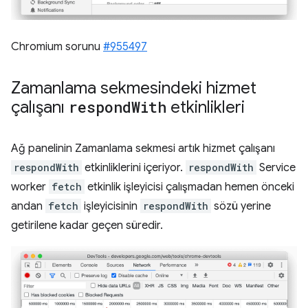
Chromium sorunu
#955497
Zamanlama sekmesindeki hizmet
çalışanı
respond
With
etkinlikleri
Ağ panelinin Zamanlama sekmesi artık hizmet çalışanı
respondWith
etkinliklerini içeriyor.
respondWith
Service
worker
fetch
etkinlik işleyicisi çalışmadan hemen önceki
andan
fetch
işleyicisinin
respondWith
sözü yerine
getirilene kadar geçen süredir.