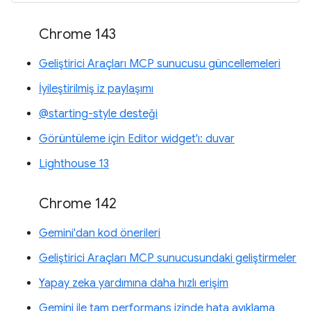
Chrome 143
Geliştirici Araçları MCP sunucusu güncellemeleri
İyileştirilmiş iz paylaşımı
@starting-style desteği
Görüntüleme için Editor widget'ı: duvar
Lighthouse 13
Chrome 142
Gemini'dan kod önerileri
Geliştirici Araçları MCP sunucusundaki geliştirmeler
Yapay zeka yardımına daha hızlı erişim
Gemini ile tam performans izinde hata ayıklama