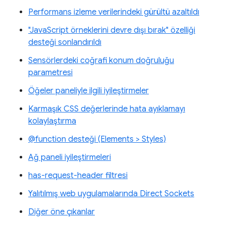
Performans izleme verilerindeki gürültü azaltıldı
"JavaScript örneklerini devre dışı bırak" özelliği
desteği sonlandırıldı
Sensörlerdeki coğrafi konum doğruluğu
parametresi
Öğeler paneliyle ilgili iyileştirmeler
Karmaşık CSS değerlerinde hata ayıklamayı
kolaylaştırma
@function desteği (Elements > Styles)
Ağ paneli iyileştirmeleri
has-request-header filtresi
Yalıtılmış web uygulamalarında Direct Sockets
Diğer öne çıkanlar