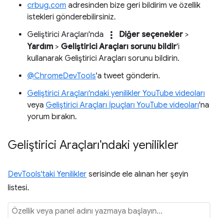
crbug.com
adresinden bize geri bildirim ve özellik
istekleri gönderebilirsiniz.
more_vert
Geliştirici Araçları'nda
Diğer seçenekler
>
Yardım
>
Geliştirici Araçları sorunu bildir
'i
kullanarak Geliştirici Araçları sorunu bildirin.
@ChromeDevTools
'a tweet gönderin.
Geliştirici Araçları'ndaki yenilikler YouTube videoları
veya
Geliştirici Araçları İpuçları YouTube videoları
'na
yorum bırakın.
Geliştirici Araçları'ndaki yenilikler
DevTools'taki Yenilikler
serisinde ele alınan her şeyin
listesi.