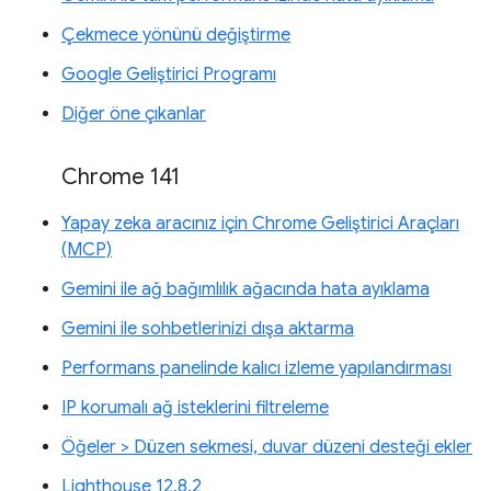
Çekmece yönünü değiştirme
Google Geliştirici Programı
Diğer öne çıkanlar
Chrome 141
Yapay zeka aracınız için Chrome Geliştirici Araçları
(MCP)
Gemini ile ağ bağımlılık ağacında hata ayıklama
Gemini ile sohbetlerinizi dışa aktarma
Performans panelinde kalıcı izleme yapılandırması
IP korumalı ağ isteklerini filtreleme
Öğeler > Düzen sekmesi, duvar düzeni desteği ekler
Lighthouse 12.8.2