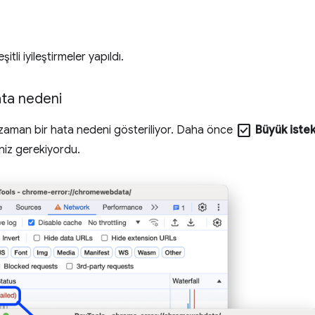
itli iyileştirmeler yapıldı.
ta nedeni
check_box
zaman bir hata nedeni gösteriliyor. Daha önce
Büyük istek
niz gerekiyordu.