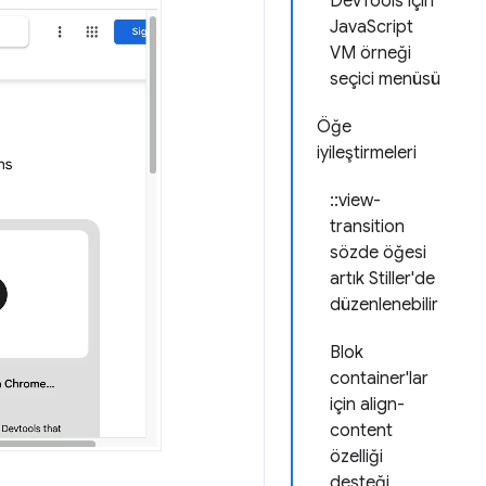
DevTools için
JavaScript
VM örneği
seçici menüsü
Öğe
iyileştirmeleri
::view-
transition
sözde öğesi
artık Stiller'de
düzenlenebilir
Blok
container'lar
için align-
content
özelliği
desteği