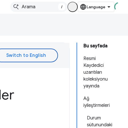
/
Bu sayfada
Resmi
Kaydedici
uzantıları
koleksiyonu
yayında
ler
Ağ
iyileştirmeleri
Durum
sütunundaki