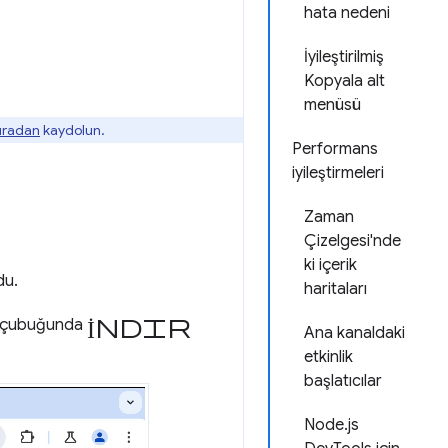
hata nedeni
İyileştirilmiş
Kopyala alt
menüsü
buradan
kaydolun.
Performans
iyileştirmeleri
Zaman
Çizelgesi'nde
ki içerik
du.
haritaları
İndir
em çubuğunda
Ana kanaldaki
etkinlik
başlatıcılar
Node.js