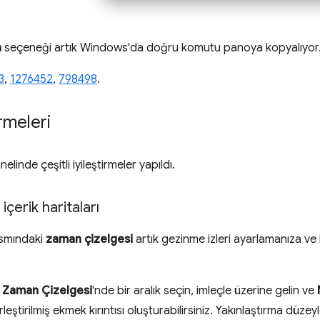
a
seçeneği artık Windows'da doğru komutu panoya kopyalıyor
3
,
1276452
,
798498
.
rmeleri
elinde çeşitli iyileştirmeler yapıldı.
çerik haritaları
ısmındaki
zaman çizelgesi
artık gezinme izleri ayarlamanıza ve
n
Zaman Çizelgesi
'nde bir aralık seçin, imleçle üzerine gelin ve
erleştirilmiş ekmek kırıntısı oluşturabilirsiniz. Yakınlaştırma dü