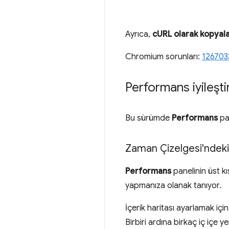
Ayrıca,
cURL olarak kopyal
Chromium sorunları:
126703
Performans iyileşti
Bu sürümde
Performans
pan
Zaman Çizelgesi'ndeki i
Performans
panelinin üst k
yapmanıza olanak tanıyor.
İçerik haritası ayarlamak içi
Birbiri ardına birkaç iç içe y