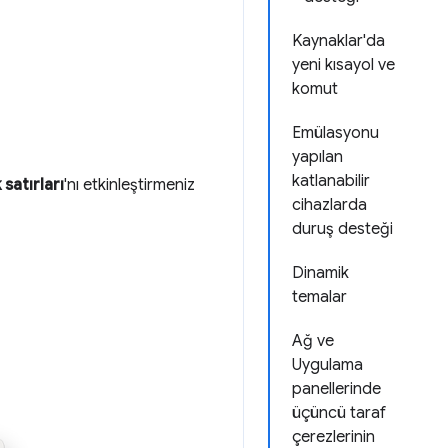
Kaynaklar'da
yeni kısayol ve
komut
Emülasyonu
yapılan
katlanabilir
 satırları
'nı etkinleştirmeniz
cihazlarda
duruş desteği
Dinamik
temalar
Ağ ve
Uygulama
panellerinde
üçüncü taraf
çerezlerinin