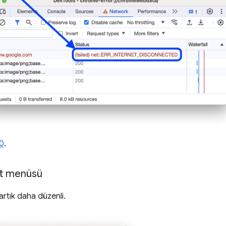
0
.
alt menüsü
rtık daha düzenli.