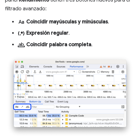
filtrado avanzado:
match_case
Coincidir mayúsculas y minúsculas
.
regular_expression
Expresión regular
.
match_word
Coincidir palabra completa
.