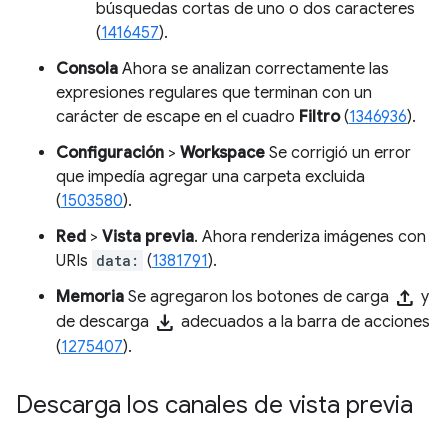
búsquedas cortas de uno o dos caracteres
(
1416457
).
Consola
Ahora se analizan correctamente las
expresiones regulares que terminan con un
carácter de escape en el cuadro
Filtro
(
1346936
).
Configuración
>
Workspace
Se corrigió un error
que impedía agregar una carpeta excluida
(
1503580
).
Red
>
Vista previa
. Ahora renderiza imágenes con
URIs
data:
(
1381791
).
upload
Memoria
Se agregaron los botones de carga
y
download
de descarga
adecuados a la barra de acciones
(
1275407
).
Descarga los canales de vista previa