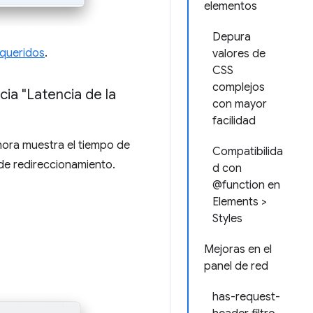
elementos
Depura
equeridos
.
valores de
CSS
complejos
ia "Latencia de la
con mayor
facilidad
ora muestra el tiempo de
Compatibilida
 de redireccionamiento.
d con
@function en
Elements >
Styles
Mejoras en el
panel de red
has-request-