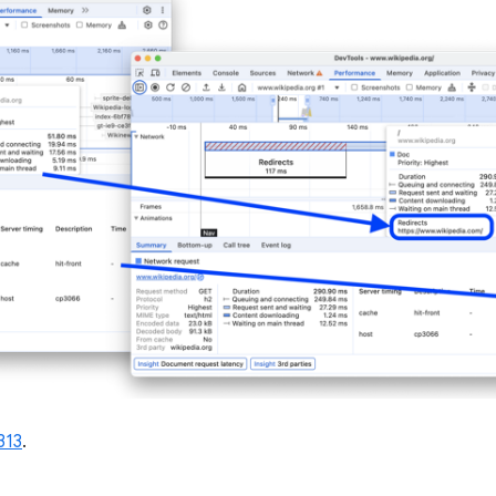
313
.