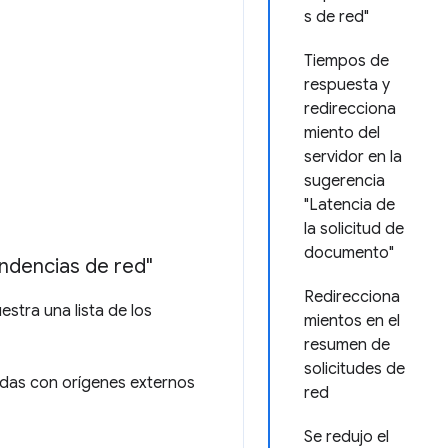
s de red"
Tiempos de
respuesta y
redirecciona
miento del
servidor en la
sugerencia
"Latencia de
la solicitud de
documento"
ndencias de red"
Redirecciona
stra una lista de los
mientos en el
resumen de
solicitudes de
adas con orígenes externos
red
Se redujo el